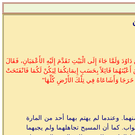
وُدَ وَلَمَّا جَاءَ إِلَى الْبَيْتِ تَقَدَّمَ إِلَيْهِ الأَعْمَيَانِ، فَقَالَ
َ أَعْيُنَهُمَا قَائِلاً بِحَسَبِ إِيمَانِكُمَا لِيَكُنْ لَكُمَا فَانْفَتَحَتْ
ُمَا خَرَجَا وَأَشَاعَاهُ فِي تِلْكَ الأَرْضِ كُلِّهَا”
ما. وعندما لم يهتم بهما أحد من المارة
واب. كما أن المسيح تجاهلهما ولم يجبهما