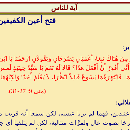
آية للناس
فتح أعين الكفيفين
ر:
نْ هُنَاكَ تَبِعَهُ أَعْمَيَانِ يَصْرَخَانِ وَيَقُولاَنِ ارْحَمْنَا يَا ابْنَ دَا
أَنِّي أَقْدِرُ أَنْ أَفْعَلَ هذَا؟ قَالاَ لَهُ نَعَمْ يَا سَيِّدُ حِينَئِذٍ لَمَس
هُمَا. فَانْتَهَرَهُمَا يَسُوعُ قَائِلاً انْظُرَا، لاَ يَعْلَمْ أَحَدٌ! وَلكِنَّه
(متى 9: 27-31).
لالي:
نيدين، فهما لم يريا عيسى لكن سمعا أنه قريب منه
خا بصوت عال ولمرَّات متتالية، لكن لم يتلقيا أي ج