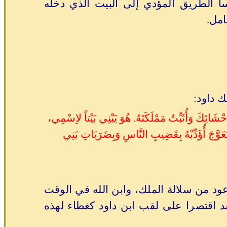
مسا الطريق المؤدي إلى البيت الذي دخله
امل.
ك داود:
ائِكَ وَأُثَبِّتُ مَمْلَكَتَهُ. هُوَ يَبْنِي بَيْتاً لاِسْمِي،
ْ تَعَوَّجَ أُؤَدِّبْهُ بِقَضِيبِ النَّاسِ وَبِضَرَبَاتِ بَنِي
د من سلالة الملك، وابن الله في الوقت
قد اقتصرا على لقب ابن داود كغطاء لهذه