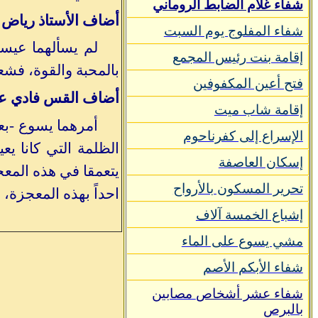
شفاء غلام الضابط الروماني
أضاف الأستاذ رياض 
شفاء المفلوج يوم السبت
لم يسألهما عيسى
إقامة بنت رئيس المجمع
بالمحبة والقوة، فشعر
فتح أعين المكفوفين
أضاف القس فادي عب
إقامة شاب ميت
أمرهما يسوع -بعد
الإسراع إلى كفرناحوم
الظلمة التي كانا يع
إسكان العاصفة
يتعمقا في هذه المعجز
تحرير المسكون بالأرواح
احداً بهذه المعجزة، 
إشباع الخمسة آلاف
مشي يسوع على الماء
شفاء الأبكم الأصم
شفاء عشر أشخاص
مصابين
بالبرص