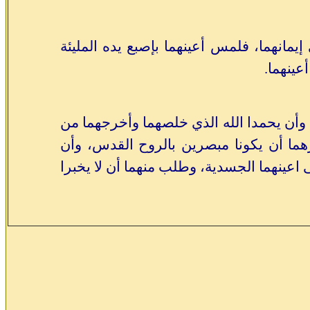
مانهما، فلمس أعينهما بإصبع يده المليئة
عينهما.
وأن يحمدا الله الذي خلصهما وأخرجهما من
أمرهما أن يكونا مبصرين بالروح القدس، وأن
ى اعينهما الجسدية، وطلب منهما أن لا يخبرا