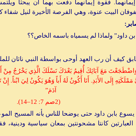
يمانهما. فقوة إيمانهما دفعت بهما أن يبحثا ويلت
وفان البيت عنوة، وهي الفرصة الأخيرة لنيل شفاء ك
بر:
بن داود” ولماذا لم يسمياه باسمه الخاص؟؟
ابق كيف أن رب العهد أوحى بواسطة النبي ناثان للمل
اضْطَجَعْتَ مَعَ آبَائِكَ أُقِيمُ بَعْدَكَ نَسْلَكَ الَّذِي يَخْرُجُ مِنْ أَحْشَ
َ مَمْلَكَتِهِ إِلَى الأَبَدِ. أَنَا أَكُونُ لَهُ أَباً وَهُوَ يَكُونُ لِيَ ابْناً. إِن
آدَمَ”
(2صم 7: 12
–
14).
يسوع بابن داود حتى يوضحا
للناس بأنه
المسيح الموعو
العبارتين كانتا مشحونتين بمعان سياسية ودينية، ف