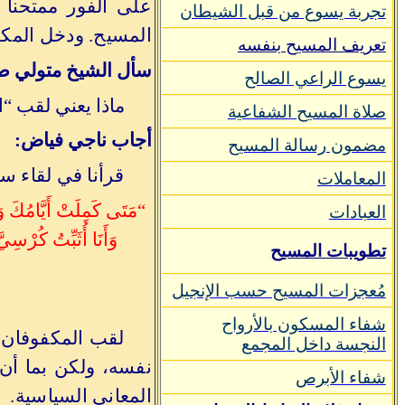
على الفور ممتحنا إ
تجربة يسوع من قبل الشيطان
المسيح. ودخل المكف
تعريف المسيح بنفسه
سأل الشيخ متولي صا
يسوع الراعي الصالح
ماذا يعني لقب “ا
صلاة المسيح الشفاعية
أجاب ناجي فياض:
مضمون رسالة المسيح
قرأنا في لقاء س
المعاملات
“مَتَى كَمِلَتْ أَيَّامُكَ وَ
العبادات
وَأَنَا أُثَبِّتُ كُرْسِيّ
تطويبات المسيح
مُعجزات المسيح حسب الإنجيل
شفاء المسكون بالأرواح
لقب المكفوفان 
النجسة داخل المجمع
نفسه، ولكن بما أن 
شفاء الأبرص
المعاني السياسية.