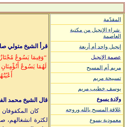
المقدّمة
شراء الإنجيل من مكتبة
العاصمة
قرأ الشيخ متولي صاب
إنجيل واحد أم أربعة
“وَفِيمَا يَسُوعُ مُجْتَازٌ مِ
عصمة الإنجيل
لَهُمَا يَسُوعُ أَتُؤْمِنَانِ 
مريم أم المسيح
أَعْيُنُ
تسبيحة مريم
يوسف خطيب مريم
ولادة يسوع
قال الشيخ محمد الفي
عَلاقة المسيح بالله وروحه
كان المكفوفان ع
لكثرة انشغالهم، صر
معمودية يسوع