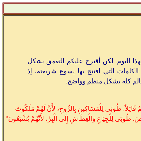
هذا اليوم. لكن أقترح عليكم التعمق بشكل
لكلمات التي افتتح بها يسوع شريعته، إذ
عالم كله بشكل منظم وواضح.
َهُمْ قَائِلاً: طُوبَى لِلْمَسَاكِينِ بِالرُّوحِ، لأَنَّ لَهُمْ مَلَكُوتَ
ْضَ. طُوبَى لِلْجِيَاعِ وَالْعِطَاشِ إِلَى الْبِرِّ، لأَنَّهُمْ يُشْبَعُونَ”