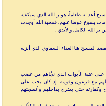
يح أعد له طعاماً، هوبر الله الذي سيكفيه
ذلك مات يسوع عوضا عنهم، فمحبة الله أوجدت
ر الله الكامل والأبدي .
د المسيح هنا الغذاء السماوي الذي أنزله
لى عتبة الأبواب الذي نجَّاهم من غضب
 لهم مع فرعون وقومه- إذ كان يجب على
ح وكفارته حتى يمتزج بداخلهم وأنسجتهم
 لا يرويه إلا يسوع بعد قبوله للكفَّارة