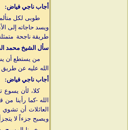
أجاب ناجي فياض:
طوبى لكل متألم 
ويسد حاجاته إلى الأ
طريقة ناجحة متمثلة 
سأل الشيخ محمد الف
من يستطع أن يسا
الله عليه عن طريق ا
أجاب ناجي فياض:
كلا، لأن يسوع 
الله
-كما
رأينا من ق
العائلات أن تشوي ا
ويصبح جزءاً لا يتجزأ
يخبرنا المسيح ي