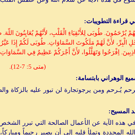
 قراءة التطويبات:
ُمْ يُرْحَمُونَ. طُوبَى لِلأَنْقِيَاءِ الْقَلْبِ، لأَنَّهُمْ يُعَايِنُونَ اللّهَ.
لِ الْبِرِّ، لأَنَّ لَهُمْ مَلَكُوتَ السَّمَاوَاتِ. طُوبَى لَكُمْ إِذَا عَيَّرُ
ِبِينَ. اِفْرَحُوا وَتَهَلَّلُوا، لأَنَّ أَجْرَكُمْ عَظِيمٌ فِي السَّمَاوَاتِ، فَإ
(متى 5: 7-12).
يع الوهراني بابتسامة:
م يُـرحم ومن يرجوتجارة لن تبور عليه بالزكاة والصّ
 المسيح:
ي هذه الآية عن الأعمال الصالحة التي تبرر الشخص،
لله المجددة وتملأ قلبه إلى أن يصير رحيماً ومباركاً،