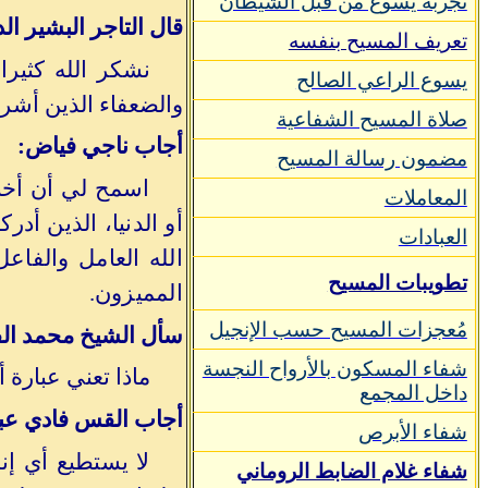
تجربة يسوع من قبل الشيطان
قال التاجر البشير ا
تعريف المسيح بنفسه
نشكر الله كثيرا 
يسوع الراعي الصالح
والضعفاء الذين أشرك
صلاة المسيح الشفاعية
أجاب ناجي فياض:
مضمون رسالة المسيح
اسمح لي أن أخب
المعاملات
أو الدنيا، الذين أ
العبادات
الله العامل والفاع
تطويبات المسيح
المميزون.
مُعجزات المسيح حسب الإنجيل
سأل الشيخ محمد الف
شفاء المسكون بالأرواح النجسة
ماذا تعني عبارة 
داخل المجمع
أجاب القس فادي عبد
شفاء الأبرص
لا يستطيع أي إن
شفاء غلام الضابط الروماني