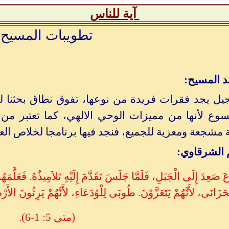
آية للناس
تطويبات المسيح
 المسيح:
جيل يجد فقرات فريدة من نوعها، تفوق نطاق بحثنا ل
وع لأنها من مميزات الوحي الالهي، كما تعتبر من ا
 مشجعة ومعزية للجميع، فنجد فيها برنامجا لخلاص ال
م الشرقاوي:
َ صَعِدَ إِلَى الْجَبَلِ، فَلَمَّا جَلَسَ تَقَدَّمَ إِلَيْهِ تَلاَمِيذُهُ. فَعَلَّم
انَى، لأَنَّهُمْ يَتَعَزَّوْنَ. طُوبَى لِلْوُدَعَاءِ، لأَنَّهُمْ يَرِثُونَ الأَر
(متى 5: 1-6).