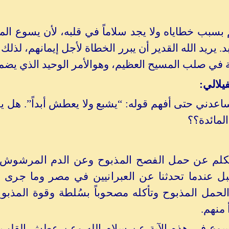
بسبب خطاياه ولا يجد سلاماً في قلبه، لأن يسوع المس
بد. يريد الله القدير أن يبرر الخطاة لأجل إيمانهم، ل
في صلب المسيح العظيم، وهوالأمر الوحيد الذي يضمن ب
يلالي:
عدني حتى أفهم قوله: “يشبع ولا يعطش أبداً”. هل يقص
لمائدة؟؟
تكلم عن حمل الفصح المذبوح وعن الدم المرشوش ع
بل عندما تحدثنا عن العبرانيين في مصر وما جرى
لحمل المذبوح وتأكله مصحوباً بسُلطة وقوة المذبو
 منهم.
سوع في هذه الآية عن سلام الله وعن عطش القلب الذي