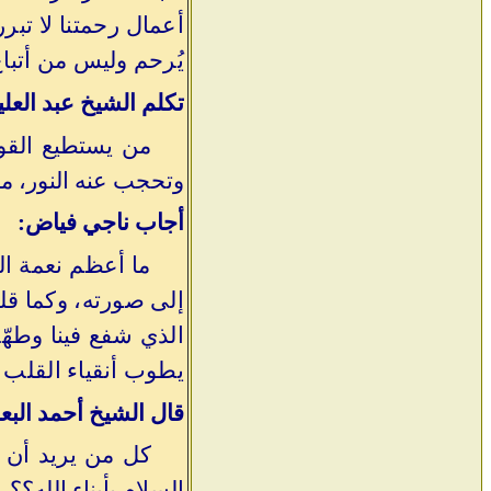
أعمال رحمتنا لا تبر
يُرحم وليس من أتباع
تكلم الشيخ عبد الع
من يستطيع القول
وتحجب عنه النور، مم
أجاب ناجي فياض:
ما أعظم نعمة ال
إلى صورته، وكما قلت
يطوب أنقياء القلب و
قال الشيخ أحمد البع
كل من يريد أن 
السلام بأبناء الله؟؟