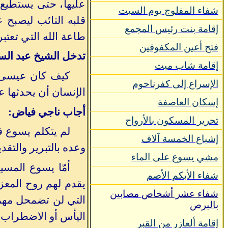
عليها، حتى يستطيع 
شفاء المفلوج يوم السبت
قلبه التائب ليصبح 
إقامة بنت رئيس المجمع
طاعة الله التي تعت
فتح أعين المكفوفين
تدخل الشيخ عبد الس
إقامة شاب ميت
كيف كان عيسى ي
الإسراع إلى كفرناحوم
الإنسان أن يحدثها عن
إسكان العاصفة
أجاب ناجي فياض:
تحرير المسكون بالأرواح
لم يتكلم يسوع ف
إشباع الخمسة آلاف
وعده بالتبرير والتقد
مشي يسوع على الماء
أمّا يسوع المسي
شفاء الأبكم الأصم
يقدم لهم روح المعزي
شفاء عشر أشخاص
مصابين
التي لن تضمحل مهم
بالبرص
اليأس أو الاضطراب ف
إقامة ألعازر من القبر