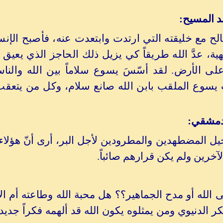
 المسيح:
الح مع خليقته التي ارتدت وابتعدت عنه، فأصبح الإنس
لهية، عدَّ الله طريقاً كي يزيل ذلك الحاجز الذي يعي
على الأرض. لقد أسّسَ يسوع سلاماً بين الله وال
يسوع الملقب بابن الله صانع سلام، وكل من يتعقب
لدمشقي:
لإنجيل المضطهدين والمطرودين لأجل البر، أرى أنّ هؤلا
آخرين ولم يكن قرارهم صائباً.
ى الله أو مدح الجماهير؟؟ هل محبة الله وطاعته أم ا
ر الدنيوي ومن يمثلوه يكون الله قد ألهمه فكراً جديداً