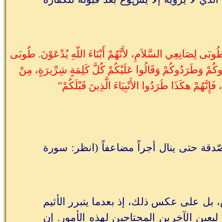
 طُوبَى لِصَانِعِي السَّلاَمِ، لأَنَّهُمْ أَبْنَاءَ اللّهِ يُدْعَوْنَ. طُوبَى
وكُمْ وَطَرَدُوكُمْ وَقَالُوا عَلَيْكُمْ كُلَّ كَلِمَةٍ شِرِّيرَةٍ، مِنْ
ِنَّهُمْ هكَذَا طَرَدُوا الأَنْبِيَاءَ الَّذِينَ قَبْلَكُمْ”
دقة حتى ينال أجراً مضاعفاً (انظر: سورة
 بل على عكس ذلك، إذ بعدما يتبرر الأثيم
 ليعين الآخرين المحتاجين لهذه الأمور. إن