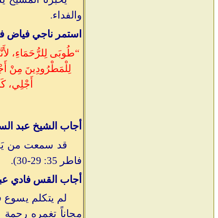
والفداء.
استمر ناجي فياض في
“طُوبَى لِلرُّحَمَاءِ، لأَنَّه
لِلْمَطْرُودِينَ مِنْ أَجْ
أَجْلِي، كَاذ
أجاب الشيخ عبد السم
قد سمعت من يَرح
فاطر 35: 29-30).
أجاب القس فادي عبد
لم يتكلم يسوع ف
مجاناً تغمره رحمة ا