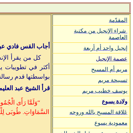
المقدّمة
شراء الإنجيل من مكتبة
العاصمة
أجاب القس فادي عبد
إنجيل واحد أم أربعة
كل من يقرأ الإن
عصمة الإنجيل
أكثر في تطويبات يس
مريم أم المسيح
بواسطتها قدم رسالة
تسبيحة مريم
قرأ الشيخ عبد العلي
يوسف خطيب مريم
ولادة يسوع
“وَلَمَّا رَأَى الْجُمُوع
السَّمَاوَاتِ. طُوبَى لِلْحَزَ
عَلاقة المسيح بالله وروحه
معمودية يسوع