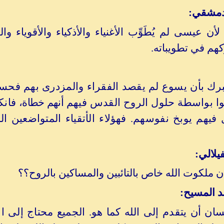
لدمشقي:
لأن عيسى لم يُطَوِّب الأغنياء والأذكياء والأقوياء 
هم في تطويباته.
رك بأن يسوع لم يقصد الفقراء والمزدرى بهم فحسب 
دركوا بواسطة حلول الروح القدس فيهم
أنهم خطاة،
فانك
ل فيهم يوبخ نفوسهم. فهؤلاء الأتقياء المتواضعين
يلالي:
أن ملكوت الله خاص بالتائبين والمساكين بالروح؟؟
 المسيح:
سان أن يتقدم إلى الله كما هو. الجميع محتاج إلى ال