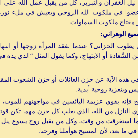
نيل الغفران والتبرير، كل من يقبل عمل الله على ا
عضوا في ملكوت الله الروحي ويعيش في ملء نوره ال
بر مفتاح ملكوت السماوات.
ميع الوهراني:
طوب الحزانى؟ عندما تفقد المرأة زوجها أو ابنها
 السَّعادة أو الابتهاج، وكما يقول المثل “الذي يده ف
ي هذه الآية عن حزن العائلات أو حزن الشعوب المقه
يس وبتعزية روحية أبدية.
ح فإنه يقوي عزيمة اليائسين في مواجهتهم للموت، 
 النازل من الله، الذي يغلب كل حزن مهما تكن قوته 
ا استغرقت من وقت، وكل من يقبل روح يسوع ينل تع
ي ما بعد، لأن المسيح هوأملنا وفرحنا.