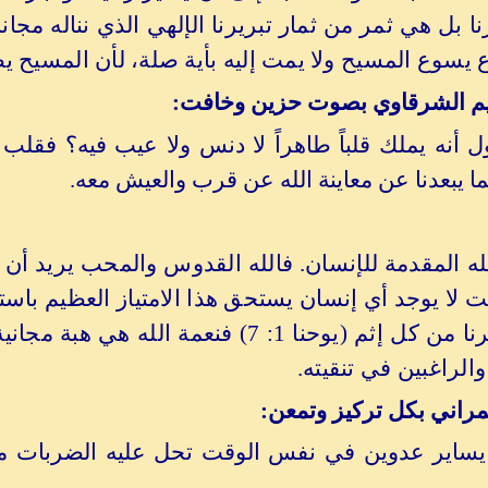
رنا بل هي ثمر من ثمار تبريرنا الإلهي الذي نناله مجا
 يسوع المسيح ولا يمت إليه بأية صلة، لأن المسيح يط
ليم الشرقاوي بصوت حزين وخافت:
 أنه يملك قلباً طاهراً لا دنس ولا عيب فيه؟ فقلب
ا يبعدنا عن معاينة الله عن قرب والعيش معه.
له المقدمة للإنسان. فالله القدوس والمحب يريد أن ي
 لا يوجد أي إنسان يستحق هذا الامتياز العظيم باستثن
الذي شفع فينا وطهّرنا من كل إثم (يوحنا 1:
الراغبين في تنقيته.
مراني بكل تركيز وتمعن:
يساير عدوين في نفس الوقت تحل عليه الضربات من 