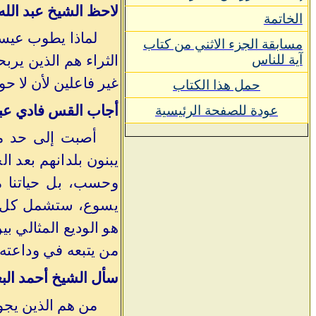
لاحظ الشيخ عبد الله
الخاتمة
لماذا يطوب عيسى 
مسابقة الجزء الاثني من كتاب
آية للناس
الثراء هم الذين يربح
غير فاعلين لأن لا حو
حمل هذا الكتاب
أجاب القس فادي عبد
عودة للصفحة الرئيسية
أصبت إلى حد ما،
يبنون بلدانهم بعد ا
وحسب، بل حياتنا م
يسوع، ستشمل كل الر
هو الوديع المثالي ب
من يتبعه في وداعته 
سأل الشيخ أحمد الب
من هم الذين يجو