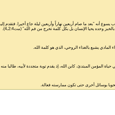
 يسوع أنه "بعد ما صام أربعين نهاراً وأربعين ليلة جاع أخيرا. فتقدم إل
ز وحده يحيا الإنسان بل بكل كلمة تخرج من فم الله" (مت2:4ـ4).
 المادي يشبع بالغذاء الروحي، الذي هو كلمة الله.
اة المؤمن المبتدئ، كابن الله، إذ يقدم توبة متجددة لأبيه، طالبا منه
وبا بوسائل أخرى حتى تكون ممارسته فعالة.