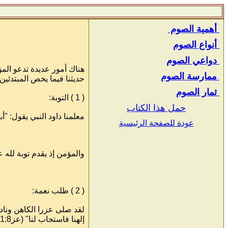
أهمية الصوم
أنواع الصوم
دواعي الصوم
هناك أمور عديدة تدعو الم
ممارسة الصوم
حديثنا فيما يخص المبتدئين
ثمار الصوم
( 1 ) التوبة:
حمل هذا الكتاب
معلمنا داود النبي يقول: "أبكيت بصوم نفسي" (مز10:69)، وكذلك أهل نينوى "نادوا بصو
عودة للصفحة الرئيسية
والمؤمن إذ يقدم توبة لله 
( 2 ) طلب نعمة:
لقد صلى عزرا الكاهن ونادى
إلهنا فاستجاب لنا" (عز21:8ـ23).