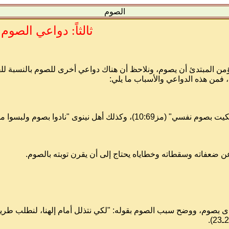
الصوم
ثالثاً: دواعي الصوم
ؤمن المبتدئ أن يصوم، ونلاحظ أن هناك دواعي أخرى للصوم بالنسبة للق
، فمن هذه الدواعي والأسباب ما يلي:
م ولبسوا مسوحاً من كبيرهم إلى صغيرهم" (يون5:3) وتابوا بمناداة يونان.
عن ضعفاته وسقطاته وخطاياه يحتاج إلى أن يقرن توبته بالصوم.
 بصوم، ووضح سبب الصوم بقوله: "لكي نتذلل أمام إلهنا، لنطلب طريقا م