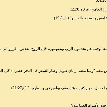
اهن (عز21:8،23).
امس والسابع والعاشر" (زك19:8)
ية "وفيما هم يخدمون الرب ويصومون، قال الروح القدس، افرزوا لي برن
دد الأصوام الجماعية؟