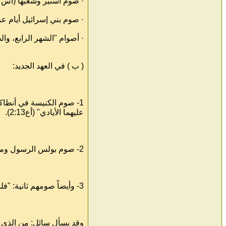
· صوم أستير وشعبها (أس 3:4،16).
· صوم بني إسرائيل أيام عزرا الك
· أصوام "الشهر الرابع، والخ
( ب ) في العهد الجديد:
1- صوم الكنيسة في أنطاك
عليهما الأيادي" (أع2:13).
2- صوم بولس الرسول ومن معه: "ولما مضى زمان طويل وصار السفر في البحر خطرا إذ كان الصوم أيضاً قد مضى جعل بولس ينذرهم" (أع9:27).
3- وأيضاً صومهم ثانية: "فلما حصل صوم كثير حينئذ وقف بولس في وسطهم..." (أع21:27).
وقد يسأل سائل: من الذي ح