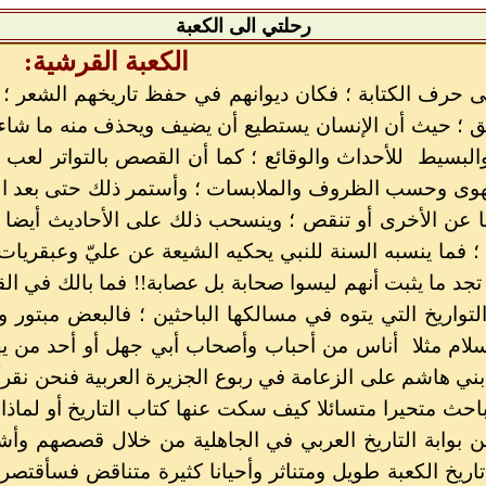
رحلتي الى الكعبة
الكعبة القرشية:
لى حرف الكتابة ؛ فكان ديوانهم في حفظ تاريخهم الشعر 
يق ؛ حيث أن الإنسان يستطيع أن يضيف ويحذف منه ما شاء ك
بسيط للأحداث والوقائع ؛ كما أن القصص بالتواتر لعب د
ى وحسب الظروف والملابسات ؛ وأستمر ذلك حتى بعد الإ
ا عن الأخرى أو تنقص ؛ وينسحب ذلك على الأحاديث أيضا 
ن ؛ فما ينسبه السنة للنبي يحكيه الشيعة عن عليّ وعبقريا
تجد ما يثبت أنهم ليسوا صحابة بل عصابة!!
فما بالك في الق
تواريخ التي يتوه في مسالكها الباحثين ؛ فالبعض مبتو
إسلام مثلا أناس من أحباب وأصحاب أبي جهل أو أحد من يه
بني هاشم على الزعامة في ربوع الجزيرة العربية فنحن نقرأ
باحث متحيرا متسائلا كيف سكت عنها كتاب التاريخ أو لماذا
من بوابة التاريخ العربي في الجاهلية من خلال قصصهم وأ
 تاريخ الكعبة طويل ومتناثر وأحيانا كثيرة متناقض فسأقتص