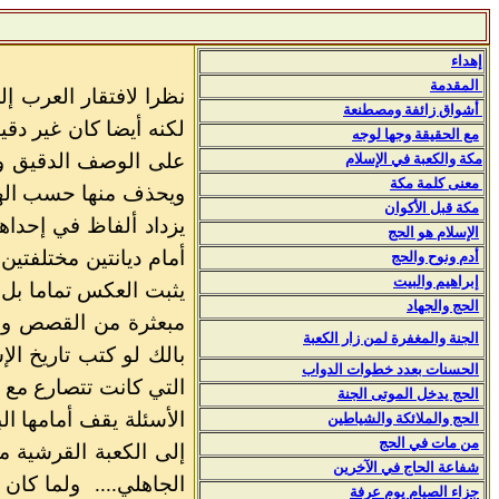
إهداء
المقدمة
نظرا لافتقار العرب إ
أشواق زائفة ومصطنعة
لكنه أيضا كان غير دق
مع الحقيقة وجها لوجه
على الوصف الدقيق وال
مكة والكعبة في الإسلام
معنى كلمة مكة
ويحذف منها حسب الهو
مكة قبل الأكوان
يزداد ألفاظ في إحداه
الإسلام هو الحج
أمام ديانتين مختلفتي
أدم ونوح والحج
إبراهيم والبيت
يثبت العكس تماما بل 
الحج والجهاد
مبعثرة من القصص وال
الجنة والمغفرة لمن زار الكعبة
بالك لو كتب تاريخ ال
الحسنات بعدد خطوات الدواب
التي كانت تتصارع مع 
الحج يدخل الموتى الجنة
الأسئلة يقف أمامها ال
الحج والملائكة والشياطين
من مات في الحج
إلى الكعبة القرشية 
شفاعة الحاج في الآخرين
الجاهلي.... ولما كان
جزاء الصيام يوم عرفة