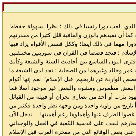
؛ الذي لعب دورا رئسيا في ذلك ؛ نظرا لسهولة حفظه؛
ما أن تقيدهم بالوزن والقافية قلل كثيرا من مقدرتهم
ورا مهما في ذلك أيضا؛ وككل قصص الأفواه يزاد فيها
سلام ؛ فتجد قصصا في القران في سوريتين مختلفتين
فترى البون الشاسع بين أحاديث السنة والشيعة وكأنك
ت عمر وخالد وغيرهما من الصحابة ؛ تجد لدى الشيعة ما
صص الواردة عن تاريخهم قبل الإسلام؛ نعم إنها أكوام
ر والبعض مطموس ومشوه والبعض غير موجود أصلا فما
ود يثرب أو أحد من نصارى نجران أو قبيلة من القبائل
 تاريخ من زاوية واحدة ومن وجهة نظر واحدة فكثير من
 غضوا الطرف عنها وأهملوها رغم أهميتها.... ندخل الآن
شعارهم لنقف على قدسية الكعبة في العقل والوجداني
ر على بعض الوقائع التي من مفخرة العرب قبل الإسلام