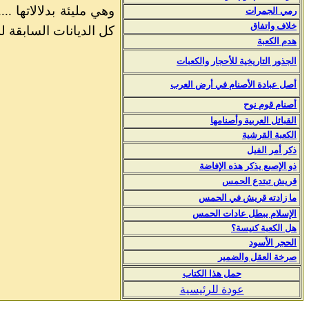
وهي مليئة بدلالاتها .
رمي الجمرات
خلاف واتفاق
كل الديانات السابقة له.
هدم الكعبة
الجذور التاريخية للأحجار والكعبات
أصل عبادة الأصنام في أرض العرب
أصنام قوم نوح
ا
لقبائل العربية وأصنامها
الكعبة القرشية
ذكر أمر الفيل
ذو الإصبع يذكر هذه الإفاضة
قريش تبتدع الحمس
ما زادته قريش في الحمس
الإسلام يبطل عادات الحمس
هل الكعبة كنيسة؟
الحجر الأسود
صرخة العقل والضمير
حمل هذا الكتاب
عودة للرئيسية