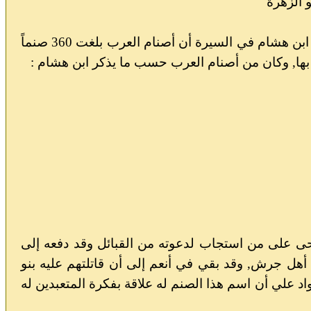
 الزهرة
* فالعرب قبل الإسلام لم يكن لهم معبود واحد ولم تكن وثنيتهم توحيدية, وقد ذكر ابن هشام في السيرة أن أصنام العرب بلغت 360 صنماً
 بها, وكان من أصنام العرب حسب ما يذكر ابن هشام
:
لُحى على من استجاب لدعوته من القبائل وقد دفعه إلى
 أهل جرش, وقد بقي في أنعم إلى أن قاتلتهم عليه بنو
د علي أن اسم هذا الصنم له علاقة بفكرة المتعبدين له