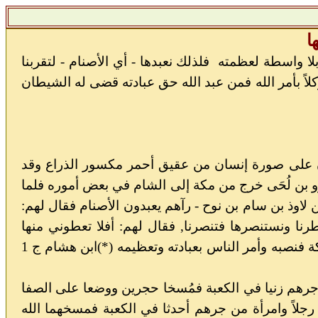
ا
بلا واسطة لعظمته
فلذلك نعبدها - أي الأصنام - لتقربنا
اً بأمر الله فمن عبد الله حق عبادته قضى له الشيطان
ان على صورة إنسان من عقيق أحمر مكسور الذراع وقد
و بن لُحَى خرج من مكة إلى الشام في بعض أموره فلما
ن لاوذ بن سام بن نوح - رآهم يعبدون الأصنام فقال لهم:
رنا ونستنصرها فتنصرنا, فقال لهم: أفلا تعطوني منها
صنماً فأسير به إلى أرض العرب فيعبدونه فأعطوه صنماً يُقال له: هُبل فقدم به مكة فنصبه وأمر الناس بعبادته وتعظيمه (*)ابن هشام ج 1
 جرهم زنيا في الكعبة فمُسخا حجرين ووضعا على الصفا
ا رجلاً وامرأة من جرهم أحدثا في الكعبة فمسخهما الله