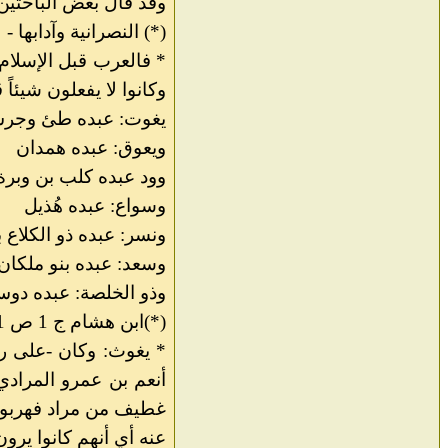
وقد قال بعض الباحثين 
(*) النصرانية وآدابها 
وكانوا لا يفعلون شيئ
يغوت: عبده طئ وجر
ويعوق: عبده همدان
وود عبده كلب بن وبر
وسواع: عبده هُذيل
ونسر: عبده ذو الكلاع 
وسعد: عبده بنو ملكان
وذو الخلصة: عبده دوس
(*)ابن هشام ج 1 ص 81
* يغوث: وكان -على رو
أنعم بن عمرو المرادي
غطيف من مراد فهربوا 
عنه أي أنهم كانوا يرو