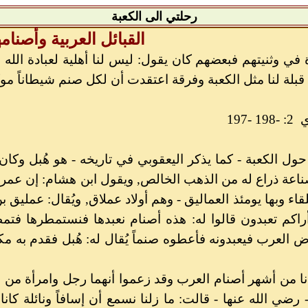
رحلتي الى الكعبة
القبائل العربية وأصنامه
في وثنيتهم فبعضهم كان يقول: ليس لنا أهلية لعبادة الله 
لة لنا مثل الكعبة وفرقة اعتقدت أن لكل صنم شيطاناً موكل
-197
ول الكعبة - كما يذكر اليعقوبي في تاريخه - هو هُبل وك
ناعة ذراع له من الذهب الخالص, ويقول ابن هشام: إن عمر
اء وبها يومئذ العماليق - وهم أولاد عملاق, ويُقال: عمليق ب
أراكم تعبدون قالوا له: هذه أصنام نعبدها فنستمطرها فتمط
انا من أشهر أصنام العرب وقد زعموا أنهما رجل وامرأة من
رضي الله عنها - قالت: ما زلنا نسمع أن إسافاً ونائلة كان