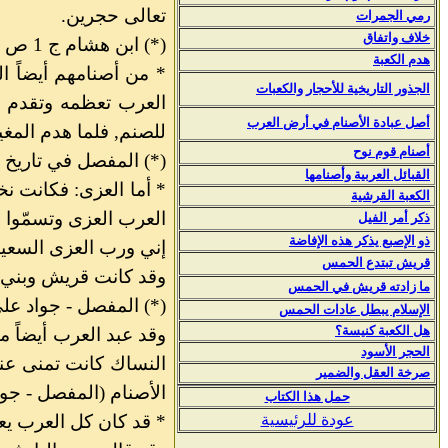
تعالى حجرين.
رمي الجمرات
خلاف واتفاق
(*) ابن هشام ج 1 ص 80
هدم الكعبة
* من أصنامهم أيضاً ا
الجذور التاريخية للأحجار والكعبات
العرب تعظمه وتقدم له
أصل عبادة الأصنام في أرض العرب
للصنم, فلما هدم المغي
أصنام قوم نوح
(*) المفصل في تاريخ العر
ا
لقبائل العربية وأصنامها
* أما العزى: فكانت نخ
الكعبة القرشية
العرب العزى وتسمّوا 
ذكر أمر الفيل
ذو الإصبع يذكر هذه الإفاضة
إني ورب العزى السعيد
قريش تبتدع الحمس
وقد كانت قريش وبني ك
ما زادته قريش في الحمس
(*) المفصل - جواد علي - ج 
الإسلام يبطل عادات الحمس
هل الكعبة كنيسة؟
وقد عبد العرب أيضاً م
الحجر الأسود
النساك كانت تمنى عند
صرخة العقل والضمير
الأصنام (المفصل - جواد علي 
حمل هذا الكتاب
عودة للرئيسية
* قد كان كل العرب يعظ