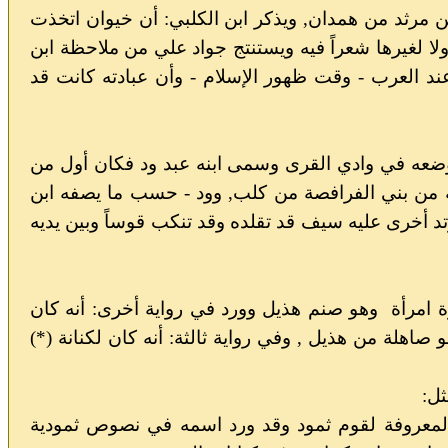
ن مرثد من همدان, ويذكر ابن الكلبي: أن خيوان اتخذت
لا لغيرها شعراً فيه ويستنتج جواد علي من ملاحظة ابن
عند العرب - وقت ظهور الإسلام - وأن عبادته كانت قد
ضعه في وادي القرى وسمى ابنه عبد ود فكان أول من
ه من بني الفرافصة من كلب, وود - حسب ما يصفه ابن
تد أخرى
عليه سيف قد تقلده وقد تنكب قوساً وبين يديه
 امرأة
وهو صنم هذيل وورد في رواية أخرى: أنه كان
اهلة من هذيل , وفي رواية ثالثة: أنه كان لكنانة (*)
ثل:
 المعروفة لقوم ثمود وقد ورد اسمه في نصوص ثمودية