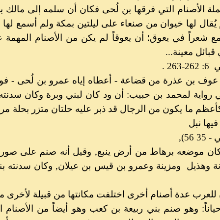
ملة الأصنام التي فرقها بن لُحى فكان أن سلمه إلى مالك ب
يُقال لها خيوان من صنعاء على ليلتين بمكة ولم أسمع لها و
ع شعراً في يعوق؛ أن يعوقاً لم يكن من الأصنام المهمة 
ائل معينة...
26 .
عوف بن عذرة من قضاعة - أعطاه إياه عمرو بن لُحى - فو
 رواية لمحمد بن حبيب: أن ود كان لبني وبرة وكان سدنت
كأعظم ما يكون من الرجال قد ذبر عليه حلتان متزر بحلة مر
فيها نبل
56),
ن موضعه برهاط من أرض ينبع, وقيل أنه صنم على صورة
نة وهذيل
ومزينة وعمرو بن قيس بن عيلان, وكان سدنته بنو ص
 للعرب عدة أصنام أخرى اختلفت مكانتها من قبيلة لأخرى م
اناً: وهو صنم بني ربيعة بن كعب وهو أيضاً من الأصنام