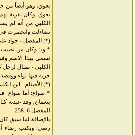
يعوق: وهو أيضاً من ج
يعوق
وكان بقرية لهم 
الكلبي من أنه لم يسم
تضاءلت وانحصرت في قب
(*) المفصل - جواد علي 6: 262-3
* ود: وكان من نصيب 
تسمى بهذا الاسم وفي
الكلبي - تمثال لرجل 
حربة فيها لواء ووفضة 
(*) الأصنام - ابن الكلبي - 35 
* سواع: أما سواع
فكا
بنعمان, وقد عبدته كنا
المفصل 6 :258
بالإضافة لما سبق كان
رضى: ويكتب رضاء أحي