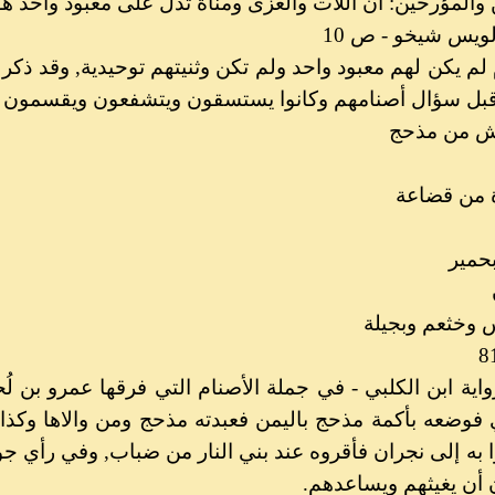
والمؤرخين: أن اللات والعزى ومناة تدل على معبود واحد هو
- لويس شيخو - ص 10
اً قبل سؤال أصنامهم وكانوا يستسقون ويتشفعون ويقسمون
ش من مذحج
ة من قضاعة
بحمير
 وخثعم وبجيلة
اية ابن الكلبي - في جملة الأصنام التي فرقها عمرو بن 
 فوضعه بأكمة مذحج باليمن فعبدته مذحج ومن والاها وكذا
به إلى نجران فأقروه عند بني النار من ضباب, وفي رأي جوا
ن أن يغيثهم ويساعدهم.