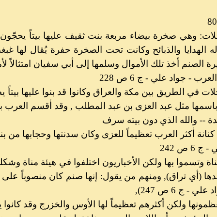
للات: وهي صخرة بيضاء مربعة بنت ثقيف عليها بيتاً يحجّون
 الهدايا والذبائح وكانت تحت الصخرة حفرة يُقال لها غبغب
رة الصنم أخذ تلك الأموال وسلمها إلى أبي سفيان امتثالاً ل
ب - جواد علي - ج 6 ص 228
لات في الطريق بين مكة والعراق وكانوا قد بنوا عليها بيت
باسمها مثل عبد العزى بن عبد المطلب , وقد أقسم العرب با
ة -- والله الذي دون بيته سرف
نانة أكثر العرب تعظيماً للعزى وكان سدنتها وحجابها من 
6 ص 242
ناة وتسموا بها ولكن الأخباريون اختلفوا في هيئة مناة وش
ها (أي تراق), ومنهم من يقول: إنها صنم كان منصوباً على 
- ج 6 ص 247),
مونها ولكن أكثرهم تعظيماً لها الأوس والخزرج وقد كانوا 