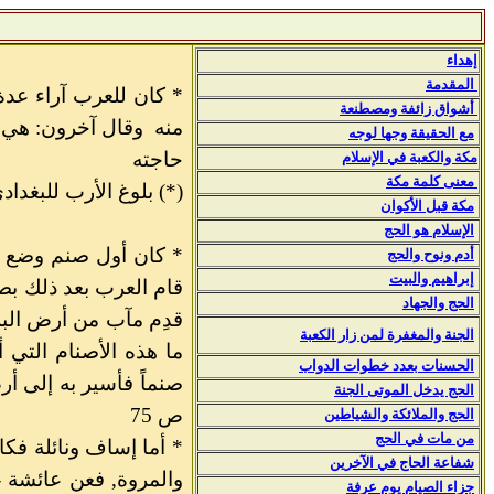
إهداء
المقدمة
* كان للعرب آراء عدة 
أشواق زائفة ومصطنعة
منه وقال آخرون: هي قب
مع الحقيقة وجها لوجه
حاجته
مكة والكعبة في الإسلام
معنى كلمة مكة
(*) بلوغ الأرب للبغدادي 2: -198 
مكة قبل الأكوان
الإسلام هو الحج
* كان أول صنم وضع ح
أدم ونوح والحج
إبراهيم والبيت
قام العرب بعد ذلك بص
الحج والجهاد
قدِم مآب من أرض البلق
الجنة والمغفرة لمن زار الكعبة
ما هذه الأصنام التي 
الحسنات بعدد خطوات الدواب
الحج يدخل الموتى الجنة
ص 75
الحج والملائكة والشياطين
من مات في الحج
* أما إساف ونائلة فك
شفاعة الحاج في الآخرين
والمروة, فعن عائشة - 
جزاء الصيام يوم عرفة