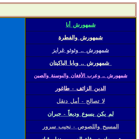
شمهورش أنا
شمهورش والفطرة
شمهورش .. وثوثو غرايز
شمهورش .. وبابا الباكيتان
شمهورش .. وعرب الأفغان والبوسنة والصين
الدين الزائف - طاغور
لا تصالح - أمل دنقل
لم يكن يسوع وديعاً - جبران
المسيح واللصوص - نجيب سرور