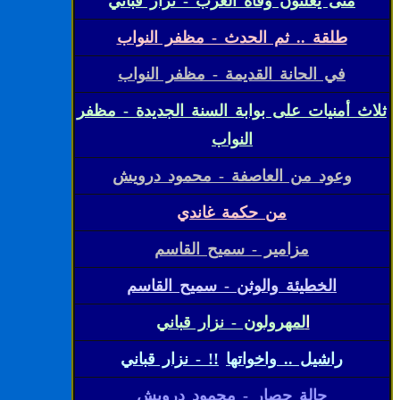
متى يعلنون وفاة العرب - نزار قباني
طلقة .. ثم الحدث - مظفر النواب
في الحانة القديمة - مظفر النواب
ثلاث أمنيات على بوابة السنة الجديدة - مظفر
النواب
وعود من العاصفة - محمود درويش
من حكمة غاندي
مزامير - سميح القاسم
الخطيئة والوثن - سميح القاسم
ا
لمهرولون - نزار قباني
راشيل .. واخواتها
!! - نزار قباني
حالة حصار - محمود درويش