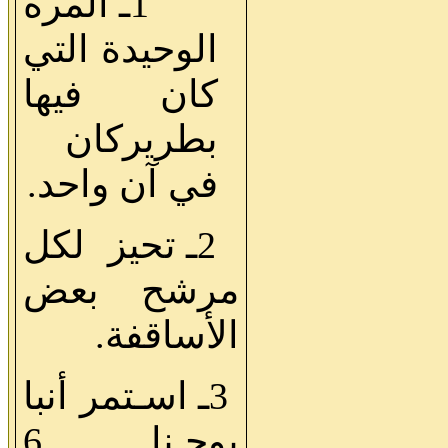
1ـ المرة
الوحيدة التي
كان فيها
بطريركان
في آن واحد.
2ـ تحيز لكل
مرشح بعض
الأساقفة.
3ـ اسـتمر أنبا
يوحـنا 6