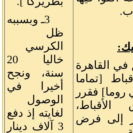
بطريركا ].
ب.
3ـ وبسببه
ظل
الكرسي
خاليا 20
في القاهرة
سنة، ونجح
قباط [تماما
أخيرا في
 روما] فقرر
الوصول
الأقباط،
لغايته إذ دفع
ر إلى فرض
3 آلاف دينار
.