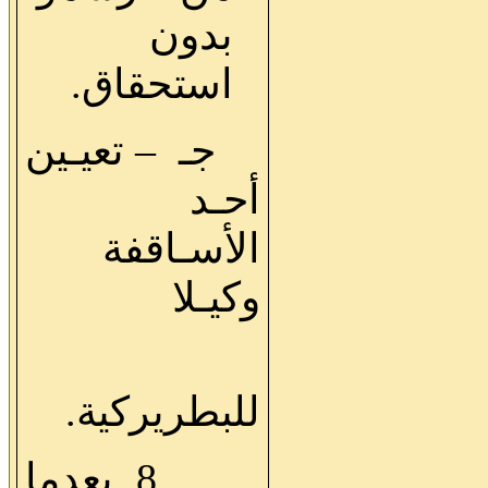
بدون
استحقاق.
جـ
–
تعيـين
أحـد
الأسـاقفة
وكيـلا
للبطريركية.
8ـ بعدما