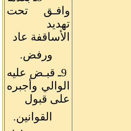
وافـق تحت
تهديد
الأساقفة عاد
ورفض.
9ـ قبـض عليه
الوالي وأجبره
على قبول
القوانين.