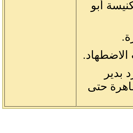
نيسة أبو
د بدير
اهرة حتى