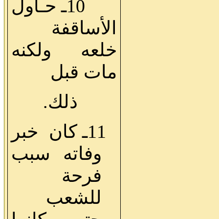
10ـ حـاول
الأساقفة
خلعه ولكنه
مات قبل
ذلك.
11ـ كان خبر
وفاته سبب
فرحة
للشعب