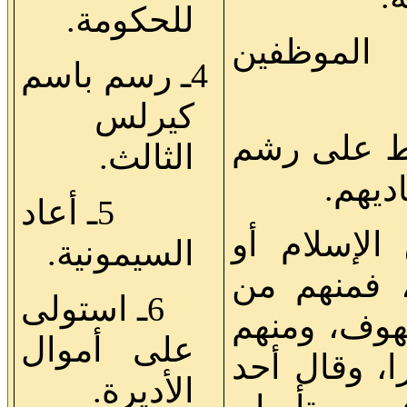
للحكومة.
 الموظفين
4ـ رسم باسم
كيرلس
باط على رشم
الثالث.
ديهم.
5ـ أعاد
ق الإسلام أو
السيمونية.
 فمنهم من
6ـ استولى
هوف، ومنهم
على أموال
، وقال أحد
الأديرة.