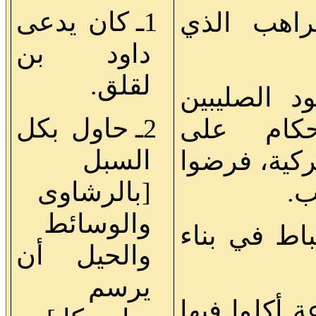
1ـ كان يدعى
لراهب الذي
داود بن
لقلق.
ود الصليبين
2ـ حاول بكل
حكام على
السبل
ركية، فرضوا
[بالرشاوى
ب.
والوسائط
قباط في بناء
والحيل أن
يرسم
 أكلوا فيها