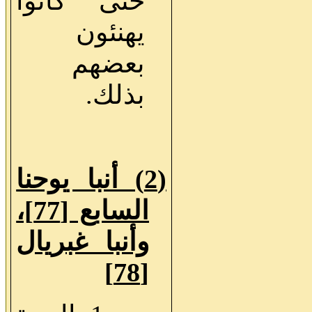
حتى كانوا
يهنئون
بعضهم
بذلك.
(2) أنبا يوحنا
السابع [77]،
وأنبا غبريال
[78]