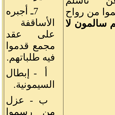
ن تأسلم
7ـ أجبره
موا من رواح
الأساقفة
سالمون لا
على عقد
مجمع قدموا
فيه طلباتهم.
أ - إبطال
السيمونية.
ب - عزل
من رسموا