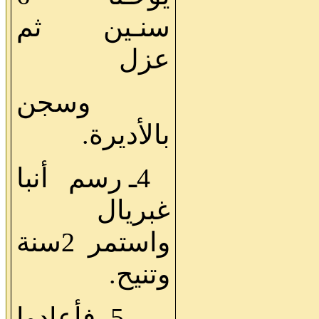
سنـين ثم
عزل
وسجن
بالأديرة.
4ـ رسم أنبا
غبريال
واستمر 2سنة
وتنيح.
5ـ فأعادوا