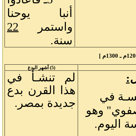
أنبا يوحنا
واستمر
22
سنة.
(5) أشهر البدع
لم تنشـأ في
هذا القرن بدع
يسـة في
جديدة بمصر
.
صفوي" وهو
ة اليوم.