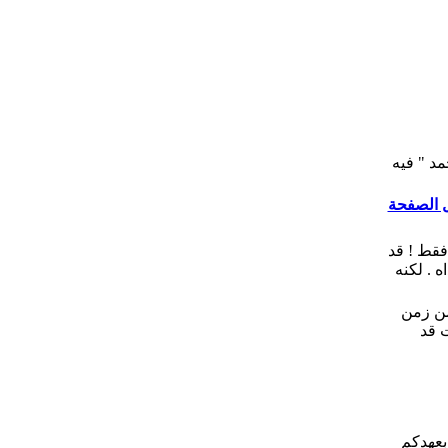
د " فيه
 الصفحة
 فقط ! قد
ه . لكنه
 من زمن
ت قد
بعهدكم