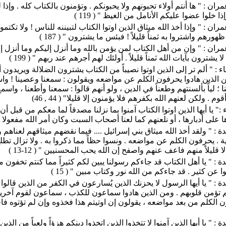
ران : " ها أنتم أولاء تحبونهم ولا يحبونكم . وتؤمنون بالكتاب كله . وإذا
إذا خلوا عضوا عليكم الأنامل من الغيظ " ( 119 )
ان : " وإذا أخذ الله ميثاق الذين اوتوا الكتاب لتبيننه للناس ! ولا تكتمون
هورهم واشتروا به ثمناً قليلاً ! فبئس ما يشترون " ( 187 )
ران : " وإن من أهل الكتاب لمن يؤمن بالله وما أنزل إليكم وما أنزل إ
 يشترون بآيات الله ثمناً قليلاً . أولئك لهم أجرهم عند ربهم " ( 199 )
ء : " ألم تر إلى الذين اوتوا نصيباً من الكتاب يشترون الضلالة ويريدون 
من الذين هادوا يحرفون الكلم عن مواضعه ويقولون : سمعنا وعصينا ! وا
؛ لياً بألسنتهم وطعناً في الدين ، ولو أنهم قالوا : سمعنا وأطعنا ، واسم
وم . ولكن لعنهم الله بكفرهم فلا يؤمنون إلا قليلا" ( 44 , 46)
:" يا أيها الذين اوتوا الكتاب آمنوا بما نزلنا مصدقاً لما معكم من قبل 
 على أدبارها ، أو نلعنهم كما لعنا أصحاب السبت وكان أمر الله مفعولا " ( 7
دة : " ولقد أخذ الله ميثاق بني إسرائيل .... فيما نقضهم ميثاقهم لعناهم 
 . يحرفون الكلم عن مواضعه . ونسوا حظاً مما ذكروا به . ولا تزال تط
ا قليلاً منهم فاعف عنهم واصفح إن الله يحب المحسنيين " ( 12-13 )
دة : " يا أهل الكتاب قد جاءكم رسولنا يبين لكم كثيراً مما كنتم تخفون 
 عن كثير . قد جاءكم من الله نور وكتاب مبين " ( 15 )
دة : " يا أيها الرسول لا يحزنك الذين يُسارعون في الكفر من الذين قالوا آ
م تؤمن قلوبهم . ومن الذين هادوا سماعون للكذب ، سماعون لقوم آخري
 الكلم من بعد مواضعه ، يقولون إن اوتيتم هذا فخذوه وإن لم تؤتوه فاحذ
ة : " يا أيها الذين آمنوا لا تتخذوا الذين اتخذوا دينكم هزؤاً ولعباً من الذين 