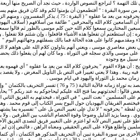
تلك التهمة ؟ لنراجع النصوص الواردة ، حيث نجد أن الصريح منها أربعة
ل من سورة البقرة : " أفتطمعون أن يؤمنوا لكم وقد كان فريق منهم ي
كلام الله ثم يحرفونه من بعد ما عقلوه " ( البقرة : 75 ). يذكر المفسر
أن السامعين كلام الله والمحرفين " طائفة من آسلافهم ( أسلاف اليهود 
سبعين المختارين سمعوا كلام الله حين كلم موسى بالطور ثم قالوا سمعنا
 : إن استطعتم أن تفعلوا هذه الأشياء فافعلوا ، وإن شئتم فلا تفعلوا . 
اء ومقدميهم كانوا على هذه الحالة فما بالك بسفلتهم وجهالتهم اليوم "
ي بعض معاصري موسى ، ويعني أنهم يتاولون كلام الله على هواهم لا الت
 على موسى والذي سجله في التوراة . وما كان لهم أن يفعلوا ذلك بحضو
ه سبيل مع وجوده
 : أن هؤلاء القوم " يحرفون كلام الله من بعد ما عقلوه " أي فهموه بع
فيه ريبة . وهذا لا يعني تغييراً في النص بل التأويل المغرض ، ولا يقصد به
زمان محمد بل التوراة واليهود في ايام موسى .
. وهب أنه يقصد به توراة زمانه فالآية التالية ( 75 و 76 ) تفسر التحريف بالكتم
ض قالوا : أتحدثونهم بما فتح الله عليكم ليحاجوكم به عند ربكم ؟" يح
 على المسلمين " نعت النبي " في التوراة ، فيحدثهم به الفريق الثاني ا
فيختصم الفريقان اليهوديان حول البوح بسر الكتاب إلى قوم محمد . وهذ
 لفظة " يحرفونه " لا تدل على تغيير النص بل على " تفسيره بما يشتهو
وي . ومما يزيد الدليل وضوحاً وقوة الخصام الناشب بين الطرفين . ولا 
طؤ على تغيير النص لأنه لو اعتزم على التغيير فريق لتصدى الفريق الآخ
سلمين وأطلع هؤلاء على النص الحقيقي ومعناه الراهن ، فالنص إذن لم 
لأخرى من سورة البقرة تبين أن التحريف المذكور هو الكتمان ، أي كتم
التوراة أو كتمان معناه . إنهم يكتمون الحق ( الآية 42 ) أي نعت النبي في التو