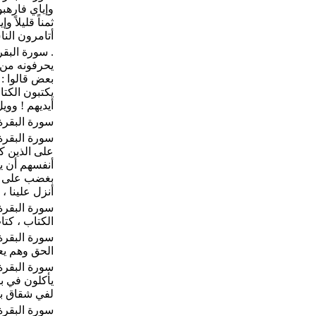
وإياي فارهبو
ثمناً قليلاً 
أتامرون الناس 
. سورة البق
يحرفونه من ب
بعض قالوا : 
يكتبون الكتاب
أيديهم ! وويل ل
سورة البقرة :
سورة البقرة
على الذين كف
أنفسهم أن يك
بغضب على غضب
أنزل علينا ، و
سورة البقرة 
الكتاب ، كتاب
سورة البقرة 
الحق وهم يعلمو
سورة البقرة 
يأكلون في بط
لفي شقاق بعيد" ( 174
سورة البقرة 