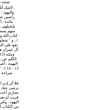
صحة قر
واليهود ؛
بإنجيلهم ،
تقع على ال
التهمة ، أصر
صراحة قو
فلا أثر إذن 