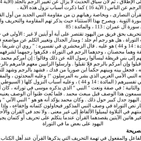
 ( الآية 16 ) كما ذكرت أسباب نزول هذه الآية .
لقرآن النصارى ، وبخاصة رهبانهم ن من مقاومة النبي الجديد من أول الق
رة التوبة . ويصرح بهذا الاستثناء حيث يذكر تهم المقاومة والتحريف وا
ل عمران : 113 ، والمائدة : 85
لتحريف بحق فريق من اليهود تقتصر على آية أو آيتين لا غير : الأولى في 
لتوراة ، هل هو رجم أم جلد ؛ ومدار الجدال وتغيير الكلم عن مواضعه ف
سورةالمائدة : 14 و 44 ) هو عليه . قال الزمخشري في تفسيره : " روي أن شريفا
ة وهما محصنان ، وحدهما الرجم في التوراة ، فكرهوا رجمهما لشرفهما 
هم إلى بني قريظة ليسألوا رسول الله عن ذلك وقالوا : إن أمركم محمد ب
بلوا وإن أمركم بالرجم فلا تقبلوا . وارسلوا الزانيين معهم فأمرهم بالرج
ه ، فجعل بينه وبينهم حكماً ابن صوريا من فدك ، فشهد بالرجم وشهد للنب
 النبي الأمي العربي الذي بشر به المرسلون "! وعليه المحدثون ، وال
بالإجماع في تفسيرهم ( المائدة : 14 و 44 ) ، وعليه أسباب النزول كلها ( ا
. والثانية ؛ في صفة ونعت " النبي " الذي يذكره موسى في توراته ، كان 
يسمعون هذا الوصف قبل مبعث محمد . فلما بُعث ظنوا أن الوصف يعنيه 
 اليهود جدل كبير حول ذلك . وكان محمد يؤكد أنه هو هو " النبي الآتي "
هار نص التوراة في وصف النبي المذكور فيحاولون كتمانه وإخفاءه ، وإذا
نتهم في التلاوة ليميلوا الألفاظ إلى غير معنى . ولا نجد في القرآن والأ
غير هاتين الآيتين يقصدهما القرآن عندما يتكلم على تحريف أو كتمان يج
اليهود على بعض ما في التوراة
لصريحة
الفاعل والمفعول في تهمة التحريف التي يذكرها القرآن عند أهل الكتاب . 