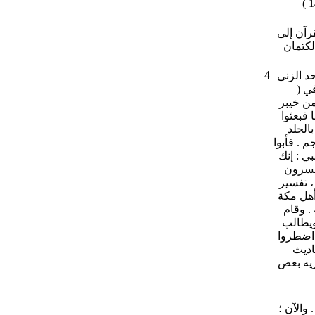
هذه التهم على الإطلاق ، ثم لأن سياق الحديث لا يزال عن تغيير الرجم بالجلد (الآية 14 )
رآن إلى
لكتمان
4
حد الزنى
ي (
ً من خيبر
فبعثوا
الجلد
م . فأبوا
ي : إنك
مفسرون
لسيوطي ، تفسير
أهل مكة
. وقام
 ويطالب
 اضطروا
حاديث
ريه بعض
والآن ؛