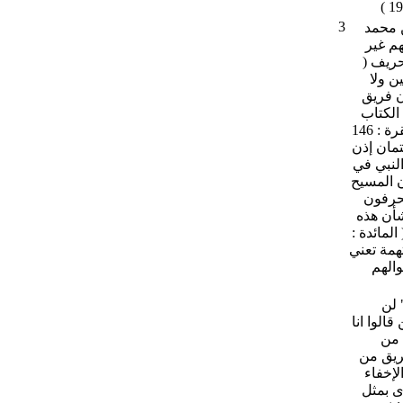
3
قائم منذ البداية وحتى النهاية ( المائدة : 85) بين محمد
هم غير
بالكفر والتحريف (
ين ولا
ان فريق
ذين اوتوا الكتاب
كتاب الله وراء ظهورهم " ( البقرة : 101 ) ، و " إن فريقاً منهم ليكتمون الحق " ( البقرة : 146
تهمة التحريف والكتمان إذن
لنبي في
ني منهم رهبان المسيح
 يحرفون
في شأن هذه
لمائدة :
لم من بعد مواضعه " ( المائدة : 44 ) ز فالتهمة تعني
والهم
 لن
وله : " ومن الذين قالوا انا
قول لا يمت من
( الآية 14 ) وبعده (الآية 44 ) بحق فريق من
النصارى (الآية 14 و 15 ) ، تهمة الإخفاء
نصارى بمثل