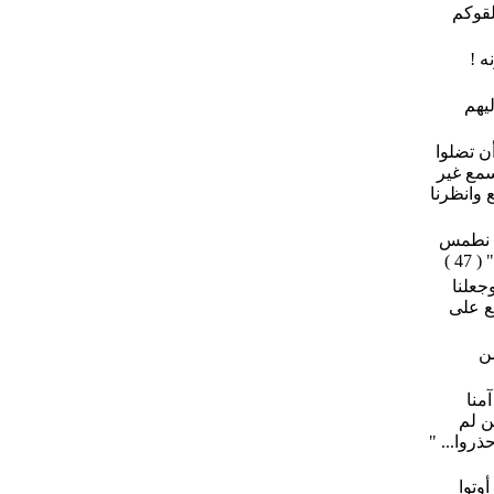
 لقوكم
ه !
ليهم
أن تضلوا
سمع غير
ع وانظرنا
أن نطمس
4 )
وجعلنا
لع على
من
منا
ن لم
روا... "
أوتوا