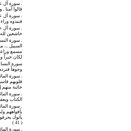
. سورة آل عم
قالوا آمنا . و
. سورة آل عمر
فنبذوه وراء ظ
. سورة آل عم
خاشعين لله لا
. سورة النسا
السبيل ... 
مسمع وراعنا 
لكان خيراً وأق
سورة النساء 
وجوهاً فنردها
. سورة المائ
قلوبهم قاسية
خائنة منهم إل
. سورة المائ
الكتاب ويعفوا
. سورة المائ
بأفواههم ول
يأتوك يحرفون
( 41 )
. سورة المائد