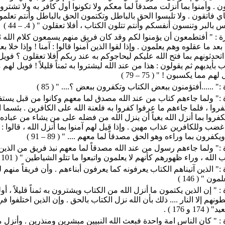
ن . وأمنوا بما أنزلت مصدقاً لما معكم ولا تكونوا أول كافر به ولا تشتروا 
وإياي فاتقون . ولا تلبسوا الحق بالباطل وتكتمون الحق بالباطل وأنتم تعلمو
بالبر وتنسون أنفسكم وأنتم تتلون الكتاب ، أفلا تعقلون " ( 4. – 44 )
رة : " أفتطمعون أن يؤمنوا لكم وقد كان فريق منهم يسمعون كلام الله ث
عد ما عقلوه وهم يعلمون . وإذا لقوا الذين آمنوا قالوا : آمنا ! وإذا خلا 
اتحدثونهم بما فتح الله عليكم ليحاجوكم به عند ربكم أفلا تعقلون ؟ فويل
 بأيديهم ثم يقولون : هذا من عند الله ليشتروا به ثمناً قليلاً ! فويل لهم
هم مما يكسبون ! " ( 75 – 79 )
" ......أفتؤمنون ببعض الكتاب وتكفرون ببعض ؟.... " ( 85 )
 :" ولما جاءهم كتاب من عند الله مصدق لما معهم وكانوا من قبل يست
روا ، فلما جاءهم ما عرفوا كفروا به فلعنة الله على الكافرين . بئسما ا
فروا بما أنزل الله بغياً أن ينزل الله من فضله على من يشاء من عباده .
 وللكافرين عذاب مهين . وإذا قيل لهم آمنوا بما أنزل الله ، قالوا : 
يكفرون بما وراءه وهو الحق مصدقاً لما معهم .... " ( 89 – 91 )
:" ولما جاءهم رسول من عند الله مصدقاً لما معهم نبذ فريق من الذين 
 الله ، وراء ظهورهم كأنهم لا يعلمون واتبعوا ما تتلو الشياطين " ( 101 )
:" الذين آتيناهم الكتاب يعرفونه كما يعرفون أبناءهم . وأن فريقاً منهم 
ن " ( 146 )
: " إن الذين يكتمون ما أنزل الله من الكتاب ويشترون به ثمناً قليلاً ، أو
ونهم إلا النار .... ذلك بأن الله نزل الكتاب بالحق . وإن الذين اختلفوا ف
 و 176 ) .
: " كان الناس امة واحدة فبعث الله النبيين مبشرين ومنذرين . وأنزل 