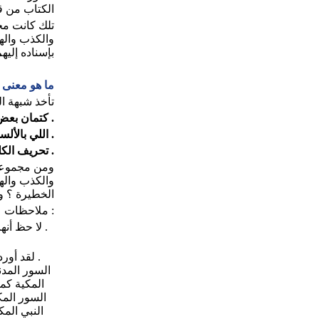
الكتاب من قبلكم
تلك كانت مج
والكذب واله
بإسناده إليه
ما هو معنى 
تأخذ شبهة ال
. كتمان بعض
. اللي بالأل
. تحريف الك
ومن مجموعة 
والكذب والهز
الخطيرة ؟ و
: ملاحظات ع
. لا حظ أنه
. لقد أور
السور المدن
المكية كم
السور المكي
النبي الم