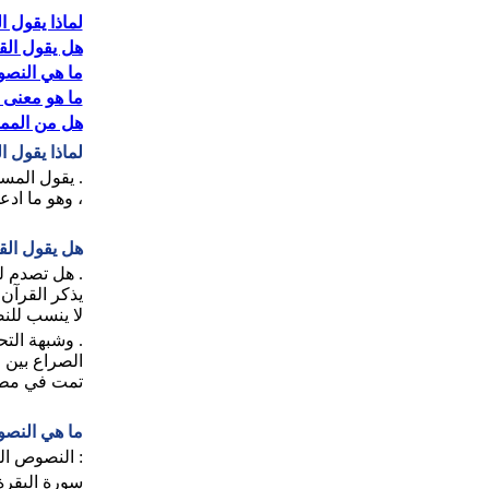
لماذا يقول 
هل يقول الق
ما هي النصو
ما هو معنى 
هل من الممك
لماذا يقول 
. يقول المس
، وهو ما اد
هل يقول الق
. هل تصدم لو
يذكر القرآن 
لا ينسب للنص
. وشبهة التح
الصراع بين م
تمت في مطلع 
ما هي النصو
: النصوص ال
سورة البقرة 