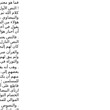
فما هو معنى 
! النص الأو
والبيضاوي ، 
هؤلاء من ال
يقول في آخره
أن أحبار هؤل
. فالنص يعن
النص النازل
كان لهم إلي
والقرآن صريح
ولم يبق لهم 
والتوراة في 
بعضهم إلى بع
منهم أن يكتم
للمسلمين ؛ 
قاطع على أن
ارتأى البيضا
الخصام التوا
الموالي للم
. والنصوص ا