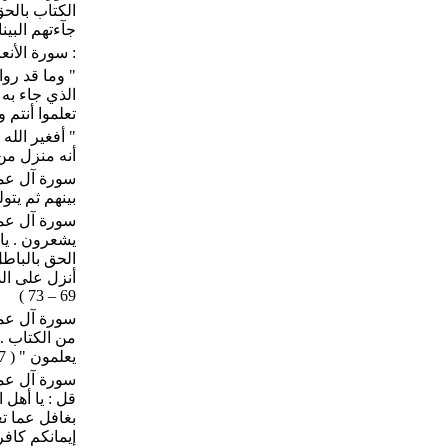
الكتاب بالحق
جآءتهم البينات
: سورة الأنع
" وما قد روا
الذي جاء به
تعلموا أنتم و
" أفغير الله
أنه منزل من ر
سورة آل عمرا
بينهم ثم يتو
سورة آل عمر
يشعرون . يا 
الحق بالباطل
أنزل على الذ
69 – 73 )
سورة آل عمرا
من الكتاب . 
يعلمون " ( 87 )
سورة آل عمرا
قل : يا أهل 
بغافل عما تعم
إيمانكم كافرين " (