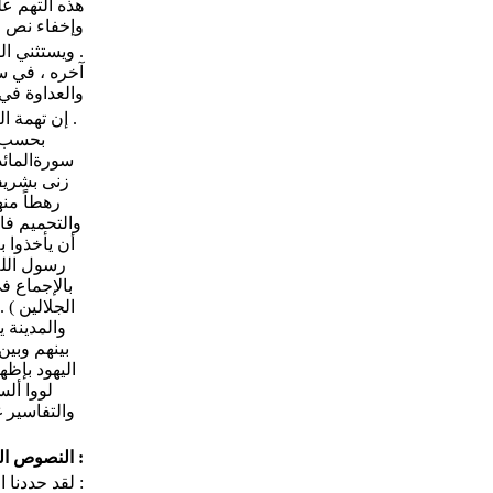
وإخفاء نص الرجم عن الناس
. ويستثني ا
آخره ، في سو
والعداوة في سورة آ
. إن تهمة ا
بحسب ا
زنى بشريف
رهطاً من
والتحميم فاق
أن يأخذوا ب
رسول الله
الجلالين ) 
والمدينة 
بينهم وبين
اليهود بإظ
لووا ألس
والتفاسير 
: النصوص ا
: لقد حددنا 