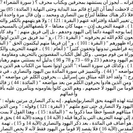
آنه .. أيجوز أن يستشهد بمحرفين وبكتاب محرف ؟ ( سورة الشعراء 197 )
. لاشك أنك لاحظت أيضاً أن النزاع 
 فلا ذكر هناك مطلقاً لنزاع بين النصارى ومحمد .. وإن قال مرة واحدة أن
راضين عن تغيير القبلة وافتراقه عنهم ( البقرة : 121 ) ؛ ولا هو يتهمهم 
مائدة : 15 ) . فتهمة التحريف إذن – مهما كان معناها – لا يلصقهاالقرآن بالمسيحي
 إنما يوجه التهمة دائماً إلى اليهود وحدهم ، بل إلى فريق منهم : " وقد ك
منهم يسمعون كلام الله ثم يحرفونه " ( البقرة : 75 ) ، و " نبذ فريق من ال
) ، و " تجعلونه قراطيس تبدونها وتخفون كثيراً " ( أنعام : 91 ) .. ف
توراة من قوم موسى . وكل أهل الكتاب المقصودين بالتحريف ومقاومة ا
آل عمران هم اليهود وحدهم ( 23 و 69 – 73 و 78 و 98 ) بدليل أنه يستث
وملته (113 ) . وكذلك في سورة النساء :" الذين اوتوا نصيباً من الكتاب هم الذين
الكلم عن مواضعه " ( 44 ) . والتمييز في سورة المائدة بين اليهود والنصارى ، 
ح :" ولقد أخذ الله ميثاق بني إسرائيل ... يحرفون الكلم عن مواضعه " ( ا
13 – 14 ) ، " ومن الذين هادوا يحرفون الك
ماً من اليهود لا جميعهم ، وهم الذين كانوا يقاومونه ويتآمرون عليه بأق
وأعمالهم
البتة لهذه التهمة بحق النصارىوإنجيلهم . إنه يذكر النصارى مرتين بقوله : "
ترضى عنك اليهود ولا النصارى حتى تتبع ملتهم " ( البقرة : 121 ) وق
نصارى أخذنا ميثاقهم فنسوا حظاً مما ذكروا به " ( المائدة : 15 ) ، وهذا ال
قريب أو بعيد إلى تهمة التحريف التي يذكرها قبله 
اليهود . ولئن هو أضاف في المائدة ، بعد ذكر اليهود و
من الكتاب المقدس (الآية 16 ) فلا يقصد إلا قوماً من اليهود فقط لأنه لا يخص ال