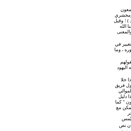
سمعون
ون ، ومنهم الزمخشري
) ؛ وقيل
 الله
والمعنى
غيير في
ره ، وما
قولهم
 اليهود
ان " وإذا خلا
اول فريق
لموالي
ا دليل
ن " كما
يمكن مع
ر
يُمس
ان نص
راة ؛ ويؤمنون