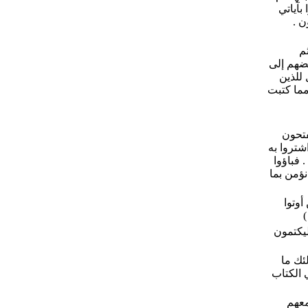
بآياتي
ن .
م
بعضهم إلى
 للذين
 مما كتبت
فتحون
شتروا به
 فباؤوا
نؤمن بما
أوتوا
ليكتمون
لئك ما
ي الكتاب
معهم