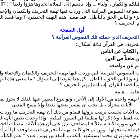
 والكفار ، أولياء ... وإذا ناديتم إلى الصلاة اتخذوها هزؤاً ولعباً " ( 57 و 58 )
موعة النصوص القرآنية التي وردت فيها تهمة التحريف والكتمان والإخفا
زء وإلباس الحق بالباطل . فما معنى هذه التهمة الخطيرة ؟ وما قصد ال
م التحريف ؟
أول الصفحة
التحريف الذي حملته تلك النصوص القرآنية ؟
تحريف في القرآن ثلاثة أشكال :
 الكتاب عن الناس
سن طعناً في الدين
لم عن مواضعه
النصوص القرآنية التي وردت فيها تهمة التحريف والكتمان والإخفاء وا
ء وإلباس الحق بالباطل . كل هذا يقودنا إلى السؤال ؛ ما معنى هذه الت
ما قصد القرآن بإسناده إليهم التحريف ؟
امة .. هامة
ا تهمة واحدة من الأول إلى الآخر ، ولو تنوع التعبير عنها .لذلك لا يجوز ت
الآيات مجزأة ، بل يجب أن يفسر بعضها بعضاً وإلا مسخ المعنى
دنا الآيات بحسب ترتيب نزولها فيبدو من ذلك أن تهمة التحريف ما وردت 
ية فقط ، ولا ذكر لها مطلقاً في السور المكية . وإذا وجدت بعض آيات 
ا في سورة الأنعام مثلاً فالمصاحف تدل على أن هذه الآيات مدنيات أُق
ة لغاية نجهلها . ومن ثم فلو كانت تهمة التحريف قديمة لوجدنا لها أثراً 
كية حيث نرى محمداً يستشهد بالكتاب المقدس وبمن عنده " علم الكتاب