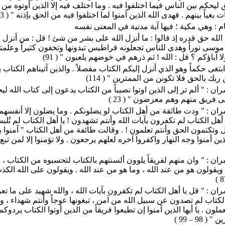
 ليحكم بين الناس فيما اختلفوا فيه . وما اختلف فيه إلا الذين أوتوه من 
 بغياً بينهم . فهدى الله الذين آمنوا لما اختلفوا فيه من الحق بإذنه " ( 213 )
ام : وهي مكية ؛ فيها آية مدنية في المعنى نفسه
 الله حق قدره إذ قالوا : ما أنزل الله على بشر من شئ ! قل : من أنزل 
 موسى نوراً وهدى للناس تجعلونه قراطيس تبدونها وتخفون كثيراً وعلمت
لا آباؤكم ؟ قل : الله ! ثم ذرهم في خوضهم يلعبون " ( 91)
 ابتغى حكماً وهو الذي أنزل إليكم الكتاب مفصلاً . والذين آتيناهم الكتاب 
بك بالحق فلا تكونن من الممترين " ( 114)
ن : " ألم تر إلى الذين اوتوا نصيباً من الكتاب يدعون إلى كتاب الله لي
لى فريق منهم وهم معرضون " ( 23 )
ان : " ودت طائفة من أهل الكتاب لو يضلونكم . وما يضلون إلا أنفسهم
أهل الكتاب لم تكفرون بآيات الله وأنتم تشهدون ! يا أهل الكتاب لم تُل
 وتكتمون الحق وأنتم تعلمون ! . وقالت طائفة من أهل الكتاب " آمنوا ب
ين أمنوا وجه النهار واكفروا آخره لعلهم يرجعون . ولا تؤمنوا إلا لمن تبع 
ن : " وان منهم لفريقاً يلوون ألسنتهم بالكتاب لتحسبوه من الكتاب ، 
ويقولون هو من عند الله ، وما هو من عند الله . ويقولون على الله الك
ن : " قل يا أهل الكتاب لم تكفرون بآيات الله ، والله شهيد على ما تع
الكتاب لم تصدون عن سبيل الله من آمن ، تبغونها عوجاً وأنتم شهداء ، وم
لون . يا أيها الذين آمنوا إن تطيعوا فريقاً من الذين أوتوا الكتاب يردوكم
 98 – 99 )