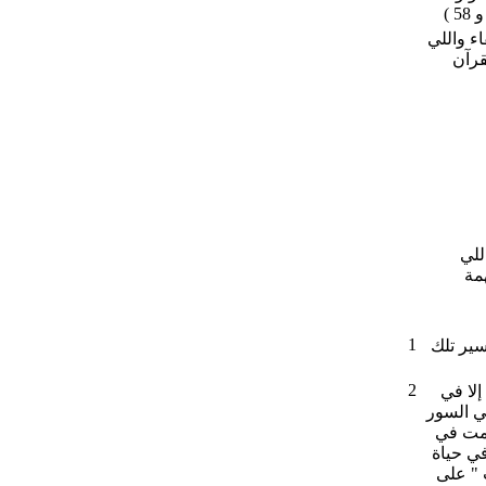
ء واللي
قرآن
للي
همة
1
فسير تلك
2
إلا في
في السور
حمت في
في حياة
 " على