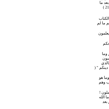
بعد ما
الكتاب
م ما لم
يعلمون
حكم
 وما
بسون
الذي
دينكم " (
وما هو
ذب وهم
ملون !
ا الله
 بعد