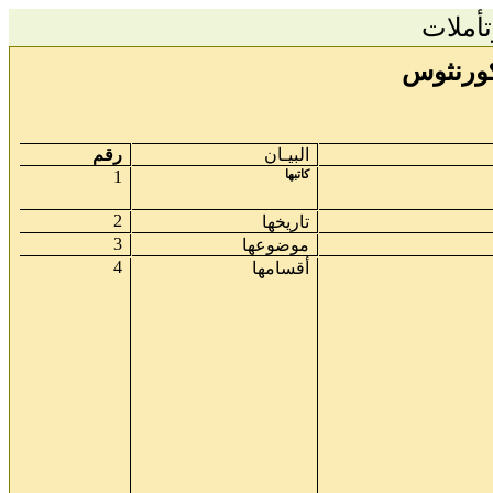
أملات
البيـان
رقم
كاتبها
1
2
تاريخها
3
موضوعها
4
أقسامها