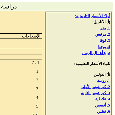
دراسة 
أولا: الأسفار التاريخية:
(أ) الأناجيل:
1ـ متى
2ـ مرقس
الإصحاحات
3ـ لوقا
4ـ يوحنا
(ب) أعمال الرسل
1 ـ 7
ثانيا: الأسفار التعليمية:
1
(أ) البولس:
2
1ـ رومية
2ـ كورنثوس الأولى
3
3ـ كورنثوس الثانية
4
4ـ غلاطية
5ـ أفسس
5
6ـ فيلبي