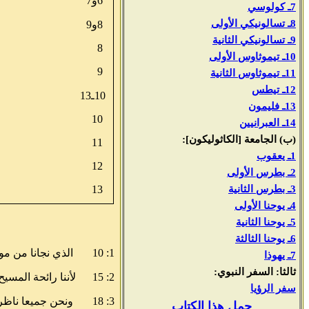
6و7
7ـ كولوسي
8ـ تسالونيكي الأولى
8و9
9ـ تسالونيكي الثانية
8
10ـ تيموثاوس الأولى
9
11ـ تيموثاوس الثانية
12ـ تيطس
10ـ13
13ـ فليمون
10
14ـ العبرانيين
(ب) الجامعة [الكاثوليكون]:
11
1ـ يعقوب
12
2ـ بطرس الأولى
3ـ بطرس الثانية
13
4ـ يوحنا الأولى
5ـ يوحنا الثانية
6ـ يوحنا الثالثة
1: 10
الذي نجانا من مو
7ـ يهوذا
ثالثا: السفر النبوي:
2: 15
لأننا رائحة المسي
سفر الرؤيا
3: 18
ونحن جميعا ناظر
حمل هذا الكتاب