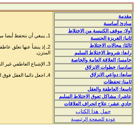
مقدمة
مبادئ أساسية
أولا: موقف الكنيسة من الاختلاط
1ـ ينبغي أن نتحفظ أيضا من العلاقة العاطفية غير المتعقلة.
ثانيا: الغريزة الجنسية
ثالثا: مجالات الاختلاط
2ـ إذ ينشأ عنها تعلق عا
رابعا: شروط الاختلاط السليم
المتزن.
خامسا: العلاقة العامة والخاصة
3ـ الإشباع العاطفي غير الناضج والاستمتاع بالمغامرات العاطفية كالأفلام السينمائية والحب الرومانسي، تشعل الشهوة.
سادسا: خطوات الانزلاق
سابعا: دواعي الانزلاق
4ـ اجعل دائما العقل فوق العاطفة، والروح فوق العقل.
ثامنا: تحفظات
تاسعا: العاطفة والعقل
عاشرا: مشاكل تعوق الاختلاط السليم
حادي عشر: علاج انحراف العلاقات
حمل هذا الكتاب
عودة للصفحة الرئيسية