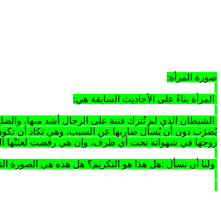
صورة
المرأة:
المرأة
بناءً على الأحاديث السابقة هي:
الشيطان
الذي لم تُترك فتنة
على
الرجال أشد منها، والضلع
يُضرَب دون أن
يُسأل
ضاربها عن السبب، وهي تكاد أن تكون ج
زوجها في شهواته
تحت
أي ظرف، وإن هي رفضت لعنَتْها ال
ولنا
أن
نسأل
:
هل هذا هو التكريم؟ هل هذه هي الصورة التي