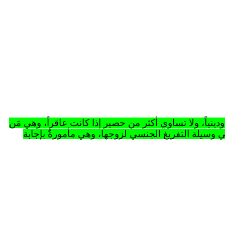
ودينياً، ولا تساوي أكثر من حصير إذا كانت عاقراً، وهي مَن
ي وسيلة التفريغ الجنسي لزوجها، وهي مأمورةٌ بإجابة