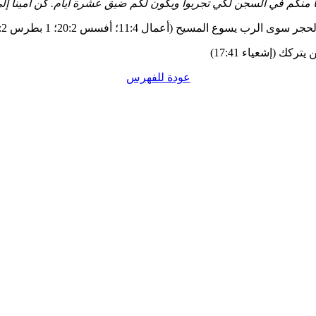
بعضا منكم في السجن لكي تجربوا ويكون لكم ضيق عشرة أيام. كن أمينا 
عودة للفهرس