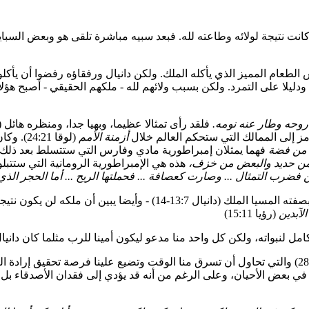
ه كانت نتيجة لولائه وطاعته لله. فبعد سبيه مباشرة تلقى هو وبعض السب
فس الطعام المميز الذي يأكله الملك. ولكن دانيال ورفقاؤه رفضوا أن يأ
دليلا على التمرد. ولكن بسبب ولائهم لله - ملكهم الحقيقي - أصبح هؤل
روحه وطار عنه نومه.
رمز إلى الممالك التي ستحكم العالم خلال
أزمنة الأمم
(لوقا 1
من فضة
فهما يمثلان إمبراطورية مادي وفارس التي ستتسلط بعد ذلك على
 من حديد والبعض من خزف،
هذه هي الإمبراطورية الرومانية التي ستتبلو
فضرب التمثال ... وصارت كعصافة ... فحملتها الريح ... أما الحجر الذي
وفي الواقع فإن الحجر الذي قطع بغير يدين يشير إلى هويته المعجزية بصفت
الآبدين
فإنه يوجد العديد من "التماثيل" الضخمة والجذابة في أيامنا (دانيال 1:7-28) والتي تحاول أن تسرق منا الوق
 في بعض الأحيان، وعلى الرغم من أنه قد يؤدي إلى فقدان الأصدقاء بل 