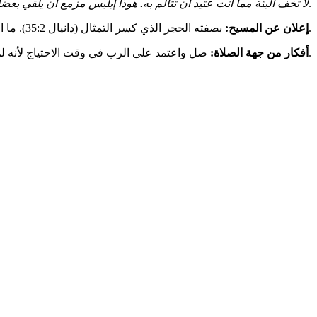
(رؤيا 10:2).
لا تخف البتة مما أنت عتيد أن تتألم به. هوذا إبليس مزمع أن يلقي 
بصفته الحجر الذي كسر التمثال (دانيال 35:2). ما الحجر سوى الرب يسوع المسيح (أعمال 11:4؛ أفسس 20:2؛ 1 بطرس 4:2-8).
إعلان عن المسيح:
صل واعتمد على الرب في وقت الاحتياج لأنه لن يتركك (إشعياء 17:41).
أفكار من جهة الصلاة: