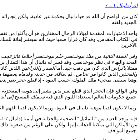
اقرأ دانيال 1 -- 3
كان من الواضح أن الله قد حبا دانيال بحكمة غير عادية. ولكن إنجازات
الجديد ولغته.
وأحد الامتيازات المقدمة لهؤلاء الرجال المختارين هو أن يأكلوا من ن
في الكتاب المقدس. وقد كان قرارا صعبا حيث أنه سيعتبر إهانة للملك و
الآخرين.
وفي السنة الثانية من ملك نبوخذنصر حلم نبوخذنصر أحلاما فانزعجت 
المجد والبهاء في نظر نبوخذنصر. وقد فسر له دانيال أن هذا التمثال ي
ممثلا
بالرأس
الذي كان
من ذهب جيد.
أما
الصدر والذراعين
اللذين كانا
والفخذين
الذين كانوا
من نحاس
. ثم
ساقاه من حديد، وقدماه بعضهما
(دانيال 32:2-35).
وهذا سيفنى بمجيء ملك الملوك، حسب النبوة - إذ
قطع حجر بغير يدين 
(رؤيا 15:11).
جميع حكومات العالم استعدادا لليوم الذي فيه
سيملك
المسيح
إلى أبد 
ربما لا تكون لدينا موهبة دانيال في النبوة، وربما لا يكون لدينا الفهم الكامل لنبواته، ولكن كل واحد منا مدعو ليكون أمينا للرب مثلما كان دانيال ورفقاؤه.
من الأماكن التي يمكننا الذهاب إليها. ولكن على الرغم من صعوبة ذلك
جميع المواقف.