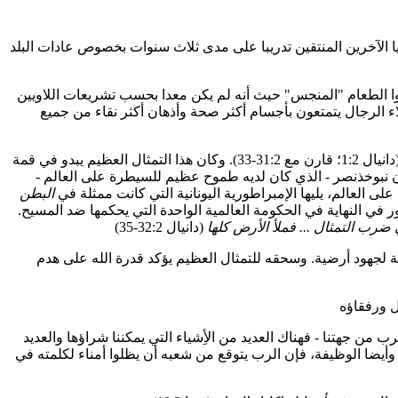
ايا الآخرين المنتقين تدريبا على مدى ثلاث سنوات بخصوص عادات البلد
كلوا الطعام "المنجس" حيث أنه لم يكن معدا بحسب تشريعات اللاويين
اء الرجال يتمتعون بأجسام أكثر صحة وأذهان أكثر نقاء من جميع
فلقد رأى تمثالا عظيما، وبهيا جدا، ومنظره هائل (دانيال 1:2؛ قارن مع 31:2-33). وكان هذا التمثال العظيم يبدو في قمة
24:2). وكان نبوخذنصر - الذي كان لديه طموح عظيم للسيطرة على العالم -
 العالم، يليها الإمبراطورية اليونانية التي كانت ممثلة في
البطن
ر في النهاية في الحكومة العالمية الواحدة التي يحكمها ضد المسيح.
 ضرب التمثال ... فملأ الأرض كلها
ه المسيا الملك (دانيال 13:7-14) - وأيضا يبين أن ملكه لن يكون نتيجة لجهود أرضية. وسحقه للتمثال العظيم يؤكد قدرة الله على هدم
ت وتضيع علينا فرصة تحقيق إرادة الرب من جهتنا - فهناك العديد من الأِشياء التي يمكننا شراؤها والعديد
وأيضا الوظيفة، فإن الرب يتوقع من شعبه أن يظلوا أمناء لكلمته في