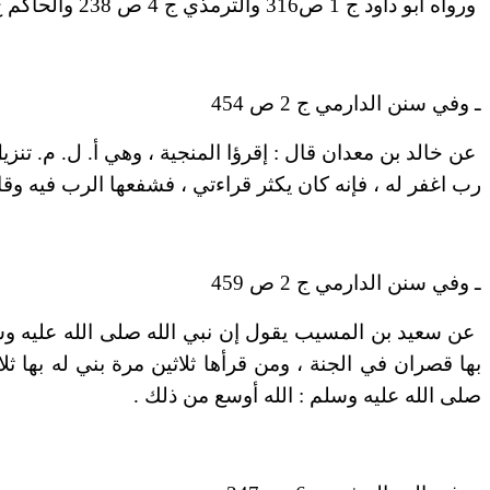
ورواه أبو داود ج 1 ص316 والترمذي ج 4 ص 238 والحاكم ج 1 ص 565 وأحمد ج 2 ص 299 وكنز العمال ج 1 ص 583 وص 594 وفردوس الاَخبار ج 2 ص 470 ح 3318
ـ وفي سنن الدارمي ج 2 ص 454
عن خالد بن معدان قال : إقرؤا المنجية ، وهي أ. ل. م. تنزيل
رب اغفر له ، فإنه كان يكثر قراءتي ، فشفعها الرب فيه وقال
ـ وفي سنن الدارمي ج 2 ص 459
عن سعيد بن المسيب يقول إن نبي الله صلى الله عليه وس
بها قصران في الجنة ، ومن قرأها ثلاثين مرة بني له بها ث
صلى الله عليه وسلم : الله أوسع من ذلك .