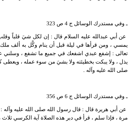
ـ وفي مستدرك الوسائل ج 4 ص 323
عن أبي عبدالله عليه السلام قال : إن لكل شيَ قلباً و
يمسي ، ومن قرأها في ليلة قبل أن ينام وكَّل به ألف ملك
تعالى : إشفع عبدي اشفعك في جميع ما تشفع ، وسلني ع
يذل ، ولا يبكت بخطيئته ولا بشيَ من سوء عمله ، ويعطى كت
صلى الله عليه وآله .
ـ وفي مستدرك الوسائل ج 6 ص 356
عن أبي هريرة قال : قال رسول الله صلى الله عليه وآله :
مرة ، فإذا سلم ، قرأ في دبر هذه الصلاة آية الكرسي ثلاث م