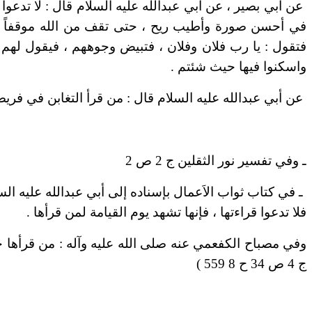
عن أبي بصير ، عن أبي عبدالله عليه السلام قال : لا تدعوا
في أحسن صورة وأطيب ريح ، حتى تقف من الله موقفاً لا ي
فتقول : يا رب فلان وفلان ، فتبيض وجوههم ، فيقول لهم :
واسكنوا فيها حيث شئتم .
عن أبي عبدالله عليه السلام قال : من قرأ التغابن في فريض
ـ وفي تفسير نور الثقلين ج 2 ص 2
ـ في كتاب ثواب الاَعمال بإسناده إلى أبي عبدالله عليه ا
فلا تدعوا قراءتها ، فإنها تشهد يوم القيامة لمن قرأها .
وفي مصباح الكفعمي عنه صلى الله عليه وآله : من قرأها جعل 
ج 4 ص 34 ح 8 559 )