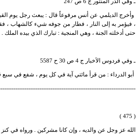
ـ وفي الدر المنثور ج 6 ص 247
وأخرج الديلمي عن أنس مرفوعاً قال : يبعث رجل يوم القيامة
، فيؤمر به إلى النار ، فطار من جوفه شيء كالشهاب ، فقا
حتى أدخلته الجنة ، وهي المنجية : تبارك الذي بيده الملك .
ـ وفي فردوس الاَخبار ج 4 ص 30 ح 5587
أبو الدرداء : من قرأ مائتي آية في كل يوم ، شفع في سبع
--------------------------------------------------------------------------
( 475 )
الله عز وجل عن والديه ، وإن كانا مشركين . ورواه في كنز العمال ج 1 ص 537 2408 عن ابن أبي داود في ال