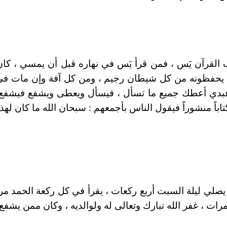
قلب القرآن يَس ، فمن قرأ يَس في نهاره قبل أن يمسي ، 
 يحفظونه من كل شيطان رجيم ، ومن كل آفة وإن مات في يوم
بدي أعطك جميع ما تسأل ، فيسأل ويعطى ويشفع فيشفع ،
اباً منشوراً فيقول الناس بأجمعهم : سبحان الله ما كان له
 يصلي ليلة السبت أربع ركعات ، يقرأ في كل ركعة الحمد مر
رات ، غفر الله تبارك وتعالى له ولوالديه ، وكان ممن يشفع 