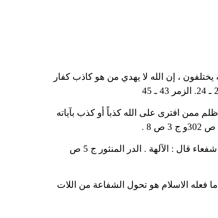
ه يختلفون ، إن الله لا يهدي من هو كاذب كفار
لم ممن افترى على الله كذباً أو كذب بآياته
قوله تعالى : أم اتخذوا من دون الله شفعاء . . أخرج عبد بن حميد وابن جرير عن قتادة في قوله : أم اتخذوا من دون الله شفعاء قال : الآلهة . الدر المنثور ج 5 ص
 ما فعله الاسلام هو تحول الشفاعة من اللات