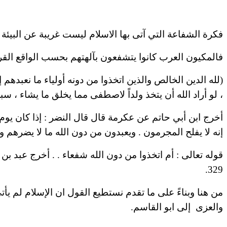
فكرة الشفاعة التي آتى بها الاسلام ليست غريبة عن البيئة 
فالمكيون العرب كانوا يتشفعون بآلهتهم بحسب الواقع القرآ
(لله الدين الخالص والذين اتخذوا من دونه أولياء ما نعبدهم إ
، لو أراد الله أن يتخذ ولداً لاصطفى مما يخلق ما يشاء ، سبحانه هو الله الواحد القهار . ا
أخرج ابن أبي حاتم عن عكرمة قال قال النضر : إذا كان يوم 
إنه لا يفلح المجرمون . ويعبدون من دون الله ما لا يضرهم ولا ينفعهم و
329.
من هنا وبناءً على ما تقدم نستطيع القول ان الإسلام لم يأ
والعزى
إلى ابو القاسم.