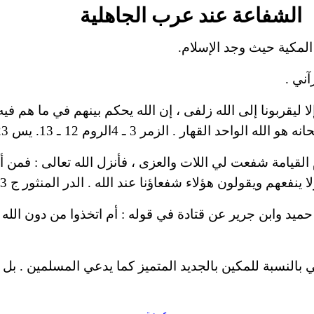
الشفاعة عند عرب الجاهلية
المكية حيث وجد الإسلام.
ني .
لا ليقربونا إلى الله زلفى ، إن الله يحكم بينهم في ما هم في
لزمر 3 ـ 4الروم 12 ـ 13. يس 23 ـ 24. الزمر 43 ـ 45
القيامة شفعت لي اللات والعزى ، فأنزل الله تعالى : فمن أظ
يقولون هؤلاء شفعاؤنا عند الله . الدر المنثور ج 3 ص 302و ج 3 ص 8 .
تي بالنسبة للمكين بالجديد المتميز كما يدعي المسلمين . بل