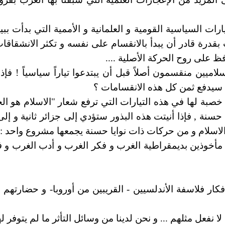
ارات السياسية القومية و العلمانية و الأممية التي بدأت ب
 بقدرة قادر أن يبدأ بالانقسام على نفسه و تكثر الانشقاق
ظ على روح الحركة الأصلية ....
اسلاميين منقسمون أصلاً قبل أن يبتدعوا تياراً سياسياً ! ف
سيدفع ثمن كل هذه الانقسامات ؟
خصبة لها في هذه التيارات التي ترفع شعار "الاسلام هو الحل
سنة , فإذا أنيتت هذه البذور ستؤدي إلى جزائر ثانية و 
اسلام و من حركات ذات نوايا حسنة يجمعها مشروع واحد : "د
 مأخوذين بديمقراطية الغرب و فكر الغرب و أدب الغرب و فن
ار فلاسفة الأندلسيين - القريبين من أوروبا- و حضارتهم 
نفعل مثلهم ... و نحن لدينا من وسائل التأثر ما لم يتوفر لهم