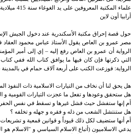
علماء المك
أرابيا أون لاين
//www.arabia.com/life/article/arabic/0,4884,46382,00.html
حول قصة إحراق مكتبة الأسكندرية عند دخول الجيش الإس
مصر عمرو بن العاص يقول الأستاذ عباس محمود العقاد في 
الرواية أن عمرو بن العاص رفع إليه – إي إلى أمير المؤم
التي ذكرتها فإن كان فيها ما يوافق كتاب الله ففي كتاب 
الرواية: فوزعت الكتب على أربعة آلاف حمام في بالمدينة 
http://www.emirates-shine.net/zaydalex.htm
هل يحق لنا أن نخاف من التيارات الاسلامية ذات النفوذ الم
هل ستحقق وعودها و تفعل ما عجزت التيارات القومية و ال
أم إنها ستفشل حيث فشل غيرها و تسقط في نفس الحفر 
هل ستنتشل الشعب من ذله و فقره و جهله و تخلفه ؟
أم أنها ستضيف لكل ذلك قيوداً و قوانين قمعية و تشريعات