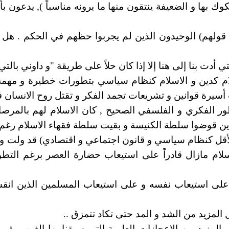
وك بها و الضعيفة ينتقون منها ما يرونه مناسباً ), يدعون
د قولهم) الوحيدون الذين لم يجربوا حظهم في الحكم . هل وص
أدت بنا إلى هنا إلا إذا كان حلاً على طريقة "و داوني بالتي
الاسلام كدين و الاسلام كنظام سياسي بتطورات خطيرة و مه
أسيرة قوانين و تشريعات تجمد الفكر و تقتل روح الانسان 
ر الفكري و الفلسفي الصحيح , كان الاسلام لهم بالمرصا
ين قوضوا سلطة الكنيسة و بقيت سلطة فقهاء الاسلام رغم 
ل كنظام سياسي و قانون اجتماعي و اقتصادي) قد ولت و أصبح 
ام مازال قادراً على استيعاب حضارة العصر برغم التطور
 على استيعاب نفسه و على استيعاب المسلمين الذين انق
ل المزيد من الشد و المد حتى تكاد تتمزق ..
المزيد من الإعجازات العلمية التي سبقنا بها الغرب بقرو