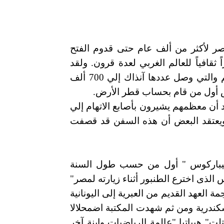
لمدينة العريقة عاصمة لمصر لأكثر من ألف عام حتى قدوم الفتح
ثقافياً للعالم الغربي لعدة قرون. ولقد
أنشأت هذه المكتبة علي يد خلفاء الأسكندر منذ أكثر من ألفي عام لتضم أكبر مجموعة من الكتب في العالم القديم والتي وصل عددها آنذاك إلي 700 ألف
س أول من قام بحساب قطر الأرض.
أن معظمهم يشيرون بأصابع الاتهام إلي
 بالمرفأ المجاور. ويعتقد البعض أن هذه السفن قد قصفت
وهيباركوس " أول من حسب طول السنة
ذى اخترع الطنبور أثناء زيارته لمصر"
العهد القديم من العبرية إلى اليونانية
وس قيصر" خلال حرب الإسكندرية ومن ثم شهدت المكتبة اضمحلالا
 الميلاديين بسبب الحروب التى تم إحراق كامل ما تبقى منها سنة 391 ميلادية و قتلت" هيباتيا "عالمة الرياضيات وابنة آخر