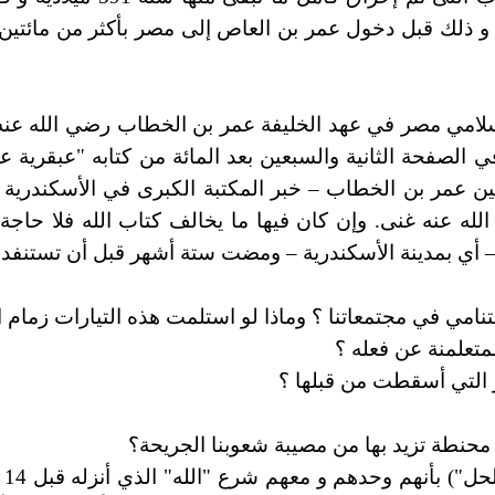
تبة المعروفين على يد الغوغاء سنة 415 ميلادية و ذلك قبل دخول عمر بن العاص إلى مص
http:
لامي مصر في عهد الخليفة عمر بن الخطاب رضي الله عنه 
الصفحة الثانية والسبعين بعد المائة من كتابه "عبقرية 
نين عمر بن الخطاب – خبر المكتبة الكبرى في الأسكندرية ف
الله عنه غنى. وإن كان فيها ما يخالف كتاب الله فلا حاجة
– أي بمدينة الأسكندرية – ومضت ستة أشهر قبل أن تستنفد ل
تنامي في مجتمعاتنا ؟ وماذا لو استلمت هذه التيارات زمام ال
متعلمنة عن فعله ؟
التي أسقطت من قبلها ؟
 محنطة تزيد بها من مصيبة شعوبنا الجريحة؟
يد