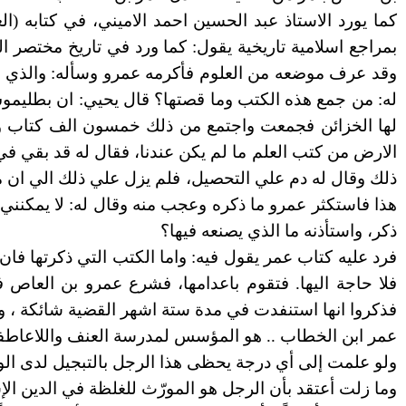
كما يورد الاستاذ عبد الحسين احمد الاميني، في كتابه (
بمراجع اسلامية تاريخية يقول: كما ورد في تاريخ مختصر 
وقد عرف موضعه من العلوم فأكرمه عمرو وسأله: والذي تحتا
له: من جمع هذه الكتب وما قصتها؟ قال يحيي: ان بطليموس
لها الخزائن فجمعت واجتمع من ذلك خمسون الف كتاب ومئ
الارض من كتب العلم ما لم يكن عندنا، فقال له قد بقي ف
ذلك وقال له دم علي التحصيل، فلم يزل علي ذلك الي ان م
هذا فاستكثر عمرو ما ذكره وعجب منه وقال له: لا يمكنني 
ذكر، واستأذنه ما الذي يصنعه فيها؟
فرد عليه كتاب عمر يقول فيه: واما الكتب التي ذكرتها فان 
فلا حاجة اليها. فتقوم باعدامها، فشرع عمرو بن العاص 
فذكروا انها استنفدت في مدة ستة اشهر القضية شائكة ، ول
عمر ابن الخطاب .. هو المؤسس لمدرسة العنف واللاعاطفة
ولو علمت إلى أي درجة يحظى هذا الرجل بالتبجيل لدى الو
وما زلت أعتقد بأن الرجل هو المورّث للغلظة في الدين الإسل