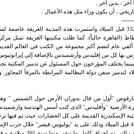
آخر ، بدين آخر .
ريخي ، أن يكون وراء مثل هذه الأعمال .
-------
تأسست مدينة الأسكندرية علي يد الأسكندر الأكبر عام 332 قبل الميلاد واستمرت هذه ا
(القاهرة حالياً). كما ظلت مكتبتها العريقة تمثل مركزاً 
س بها كل من إقليدس وأرشميدس بالإضافة إلي إيراتوثيو
ينما يختلف المؤرخون حول المسئول عن تدمير المكتبة نجد 
الذي أرسل سفنه الحربية عام48 قبل الميلاد لتدمير سفن دولة البطالمة المرابطة
ارستارقوص "أول من قال بدوران الأرض حول الشمس " 
 الأرضية "وأقليدس" الذى كتب أسس الهندسة وارشميدس ال
بة الإسكندرية القديمة على كل الحضارات حيث تم فيها ترجمة 
إلا أن الحروب قضت عليها حيث لحق بها أول حريق سنة 48 قبل الميلاد وذلك على يد "يولي
متزايدا فى القرنين الثالث والرابع