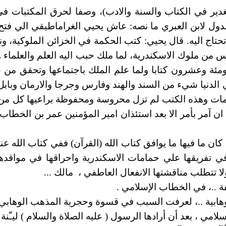
الغدير في الكتاب والسنة والادب)، وصفا لحرق المكتبات ف
الدول لابن العبري ما نصه: عاش يحيي الغراماطيقي الي فت
ج اليه. قال يحيي: كتب الحكمة في الخزائن الملوكية، ونحن
 من ملوك الاسكندرية، لما ملك حبب اليه العلم والعلماء
ة وعشرون كتابا ولما علم الملك باجتماعها وتحقق من عد
ي الدنيا شيء من السند والهند وفارس وجرجا والارمان وبا
ات وهذه الكتب لم تزل محروسة ومحفوظة براعيها كل من يل
ان آمر بأمر الا بعد استئذان امير المؤمنين عمر بن الخطا
كان ما فيها ما يوافق كتاب الله (القرآن) ففي كتاب الله عن
في تفريقها علي حمامات الاسكندرية واحراقها في مواقده
ا تتطلب مناقشتها الانفعال العاطفي ،
مالك ...
 ..، في الخطاب الإسلامي .
هابية ..، لعرفت السبب في قسوة وحجرية المذهب الوهابي 
امي ، بعد أن أرادها الرسول ( عليه الصلاة والسلام ) ليـّنة