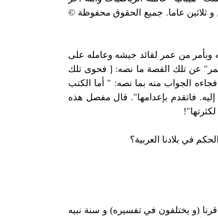
ر بأكثر من مائتين و ثلاثين عاما. جميع الحقوق محفوظة ©
وبأمر من عمر لقائد جيشه وعامله على
عمر" عن تلك القصة ما نصه: [ فحوى تلك
جاءه الجواب منه بما نصه: " أما الكتب
 إليه. فاتقدم بإعدامها". قال مفصل هذه
كثرتها"!
حكم في بلادنا العربية؟
عي الاسلاميون (أتباع الاسلام السياسي و "الاسلام هو الحل") بأنهم وحدهم و معهم شرع "الله" الذي أنزله قبل 14 قرنا (و يختلفون في تفسيره) و سنة نبيه