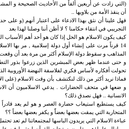
(التي زادت عن أربعين ألفاً من الأحاديث الصحيحة و المشك
أن ينقذ الأمة من بلاويها ..
فهل علينا أن نثق بهذا الادعاء على اعتبار أنهم (و على ح
التجريبي في انتقاء حكامنا ؟ لا أظن أننا وصلنا لهذا بعد
كيف يكون الاسلام هو الحل إذا كان هو أحد أهم الأسباب التي 
14 قرناً مرت على إنشاء أول دولة إسلامية , مر بها 
المذاهب و سقوط دولة الإسلام أكثر من مرة بعد أن وقعت 
و حتى عندما ظهر بعض المبشرين الذين زرعوا بذور التطو
تحولت أفكاره لأساس فكري لفلاسفة النهضة الأوروبية الذ
فماذا نريد أكثر من ذلك لنكتشف بأن وقت الاسلام (على الأق
و ضعها في متحف الحضارات . يدعي الاسلاميون أن الاسل
الانسانية .. فهل نصدق ذلك؟
كيف يستطيع استيعاب حضارة العصر و هو لم يعد قادراً
المتحاربة التي يمقت بعضها بعضاًً و يكفر بعضها بعضاً ؟؟
عباءة الاسلام التي يريدون الباسها لمجتمعاتنا لم تعد تحتم
و مازال علماؤهم يقلبون صفحات القرآن ليعثروا فيه على 