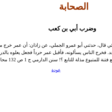
الصحابة
وضرب أبي بن كعب
ئي قال، حدثني أبو عمرو الجملي، عن زاذان: أن عمر خرج
من
. فخرج الناس يسألونه، فأقبل عمر حرداً فجعل يعلوه
بالدر
 فتنة للمتبوع مذلة للتابع ؟!
سنن الدارمي ج 1 ص 132 محاضرات الأدباء ج ص 133.
عودة