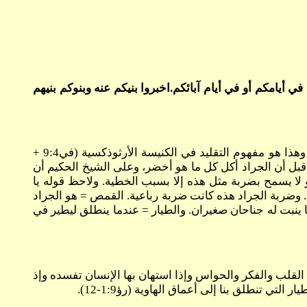
أيامكم أو في أيام آبائكم.اخبروا بنيكم عنه وبنوكم بنيهم
اسمعوا هذا أيها الشيوخ = الشيخوخة تشير للحكمة، وعلى الحكماء أن يراقبوا طرق الله ويعلموا الأقل حكمة = اخبروا بنيكم. وهذا هو مفهوم التقليد في الكنيسة الأرثوذكسية (في9:4 +
ن قبل أن الجراد أكل كل ما هو أخضر، وعلى الشيخ الحكيم أن
 لا يسمح بضربة مثل هذه إلا بسبب الخطية. ولاحظ قوله يا
 وضربة الجراد هذه كانت ضربة رباعية. القمص = هو الجراد
 ينبت له جناحان صغيران. والطيار = عندما ينطلق ليطير في
القلب والفكر والحواس وإذا استهان بها الإنسان تفسده وإذ
تنطلق بنا إلى أعماق الهاوية (رؤ1:9-12).