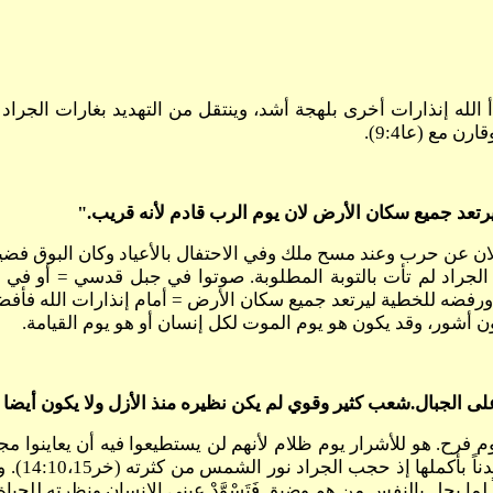
الله إنذارات أخرى بلهجة أشد، وينتقل من التهديد بغارات الجراد إل
بة الجراد لم تأت بالتوبة المطلوبة. صوتوا في جبل قدسي = أو في
ورفضه للخطية ليرتعد جميع سكان الأرض = أمام إنذارات الله فأفضل 
ن أشور، وقد يكون هو يوم الموت لكل إنسان أو هو يوم القيامة.
يوم فرح. هو للأشرار يوم ظلام لأنهم لن يستطيعوا فيه أن يعاينوا م
مرّات عد
ما يحل بالنفس من هم وضيق فَتَسْوَّدْ عيني الإنسان ونظرته للحياة