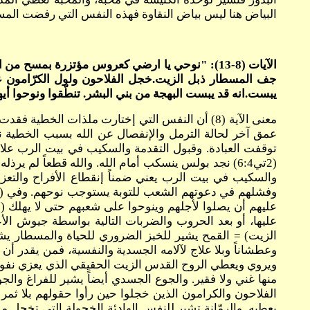
البياض هنا ليس بياض النقاوة فهذه النفس التي رفضت المسي
الآيات (8-13): "نوحي يا ارضي كعروس مؤتزرة بم
جف المسطار ذبل الزيت.خجل الفلاحون ولول الكرّامون على
يبست.انه قد يبست البهجة من بني البشر. تنطّقوا ونوحوا أيها 
عمق آخر لحالة الترمل والإنفصال عن الله بسبب الخطية 
توقفت العبادة. وقبول التقدمة والسكيب في بيت الرب علامة
(2تي6:4) نجد بولس ينسكب أمام الله. والله قطعاً لم ي
والسكيب في بيت الرب يعني ضمناً إنقطاع الأفراح والتعز
عليها، أو بعد الحروب والضربات التالية بواسطة جيوش ا
الزيت) = القمح يشير للخبز الضروري للحياة والمسطار ي
ويروي ويعطي الروح القدس الزيت الحقيقي الذي يعزي نفوسنا.
منها غني ولا فقير. والجوع الجسدي أيضاً يشير للفراغ والجوع
الفلاحون والكرامون الذين خجلوا حين رأوا حقولهم بلا ثمر 