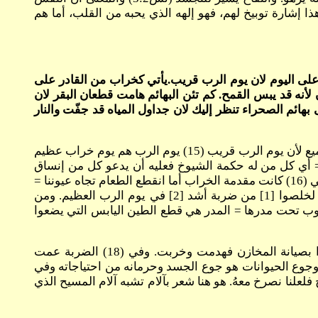
ل النبي إلهي ثم قوله للكهنة إلهكم وفي هذا إشارة توبيخ لهم، فهو إلهه الذي يحبه من القلب، أما هم
 آه على اليوم لان يوم الرب قريب.يأتي كخراب من القادر على
لأنه قد يبس القمح. كم تئن البهائم هامت قطعان البقر لان
هائم الصحراء تنظر إليك لان جداول المياه قد جفّت والنار
قدَّسوا صوماً = بعد أن عرض صورة كئيبة عن حالة النفس التي تفقد عريسها المسيح ينادي بالتوبة (صوم وصراخ للرب) من الجميع لأن يوم الرب قريب (15) يوم الرب هم يوم خراب عظيم
ض = أي كل من له حكمة الشيوخ فعليه أن يدعو كل من إنساق
وراء شهوات جسده حتى يعلم أن نهاية هذا الطريق هو الخراب والحل أن يلجأ الجميع إلى بيت الرب إلهكم. فهو وحده ملجأنا وفي (16) كانت مقدمة الخراب أما انقطع الطعام تجاه عيوننا =
هذه الآية تثبت أن حادثة الجراد كانت حادثة حقيقية والنبي المفتوح العينين فهم أن هذا كان إنذار لو فهمه الناس وقدموا توبة لخلصوا [1] من ضربة أشد [2] في يوم الرب العظيم. ومن
 والابتهاج ينقطعوا = فالنفس التي تشعر بكآبة عليها أن تقدم توبة سريعاً وفي (17) عفنت الحبوب تحت مدرها = المدر هي قطع الطين اليابس التي يضعوا
خلت الأهراء= أي المخازن وهذه كانت تمتلئ بالقمح. إنهدمت المخازن لأنه قد يبس القمح = حين ضاع المحصول لم يهتموا بصيانة المخازن فهدمت وخربت. وفي (18) الضربة عمت
. وجوع الحيوانات هو جوع الجسد وحرمانه من احتياجاته وفي
لعلنا نصرخ معهُ. هو هنا شعر بآلام تشبه آلام المسيح الذي