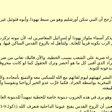
رجح أن النبي سكن أورشليم وهو من سبط يهوذا. وأبوه فثوئيل غير معروف
يذكر أسماء ملوك يهوذا أو إسرائيل المعاصرين له، لأن نبوته تركزت
رب بكونه قريباً للغاية.. ولتتأهل له بالروح القدس الساكن فيها، 
راء ضربة على الشعب بسبب الخطية، والآن فالبلاد تعاني من ضربة ج
د الذي أفنى كل ما هو أخضر وترك الحقول كما لو كانت محروقة
عوته للتوبة.
شر ليهيئهم ليوم لقائهم مع الله للسكنى معه والتمتع بأمجاده. وا
لمخربة بواسطة الجراد. فكما خَرَّب عدو الخير أرواحنا ونفوسنا وأج
يعته.
هو يرى في هذه الحروب دينونة خاصة للخطية تمهيداً للدينونة العام