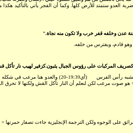
ربة العدو ستمتد للأرض كلها. وكما أن الفجر يأتي بالتأكيد هكذا م
راً وهو قادم، ويفترس من خلفه.
هنا مقارنة بين الجراد وجياد العدو. وقيل أن رأس الجرادة
هو صوت مرعب لكن لنعلم أن النار تأكل القش ولكنها لا تحرق الذه
حرائق على الوجوه ولكن الترجمة الإنجليزية جاءت تصفار حمرتها =