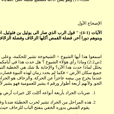
الإصحاح الأول
الآيات (1-4): "
قول الرب الذي صار الى يوئيل بن فثوئيل. اس
وبنوهم دورا آخر. فضلة القمص أكلها الزحّاف وفضلة الزحّاف أ
2تي2:2) وماذا رأي هؤلاء الشيوخ ؟ هل حدث هذا في أي
يحلل لماذا حدث هذا الآن؟ والإجابة بلا شك هي الخطية الت
جميع سكان الأرض = فكما لم يحدد زمان لهذه النبوة فصارت 
عندما يخرج من بيضه عاجزاً عن الحركة. والزحاف هو الجراد 
الجو. ولأنهم أربعة أطوار ورقم 4 يشير للعمومية فهو يشير لأنحاء العالم الأربعة لذلك يمكن تفسير هذه الآية كما يلي:
1.
ضربات الجراد بأربعة أنواعه أكلت كل خيرات أرض يه
2.
هذه المراحل من الجراد تشير لحرب الخطيئة ضدنا وغزو
يقوم القمص بدوره الخفي ينفتح الباب للزحاف حيث تزحف 