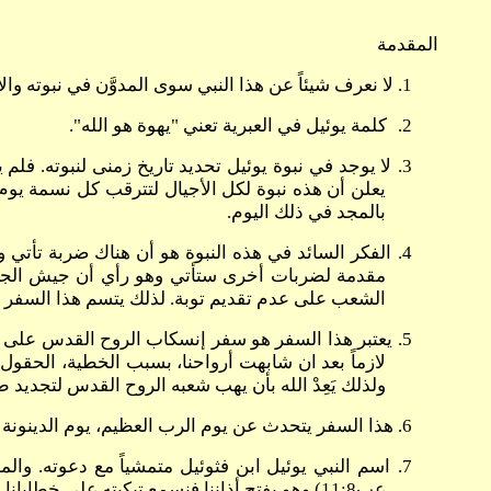
المقدمة
1.
لا نعرف شيئاً عن هذا النبي سوى المدوَّن في نبوته والأ
2.
كلمة يوئيل في العبرية تعني "يهوة هو الله"
.
3.
لا يوجد في نبوة يوئيل تحديد تاريخ زمنى لنبوته. فلم 
يعلن أن هذه نبوة لكل الأجيال لتترقب كل نسمة يوم ال
بالمجد في ذلك اليوم.
4.
الفكر السائد في هذه النبوة هو أن هناك ضربة تأتي و
مقدمة لضربات أخرى ستأتي وهو رأي أن جيش الجرا
الشعب على عدم تقديم توبة. لذلك يتسم هذا السفر بد
5.
يعتبر هذا السفر هو سفر إنسكاب الروح القدس على الب
لازماً بعد ان شابهت أرواحنا، بسبب الخطية، الحقول ا
ولذلك يَعِدْ الله بأن يهب شعبه الروح القدس لتجديد طب
6.
هذا السفر يتحدث عن يوم الرب العظيم، يوم الدينونة و
7.
عب11:8) وهو يفتح أذاننا فنسمع تبكيته على خطايانا فنتحاشى هذا الخراب.