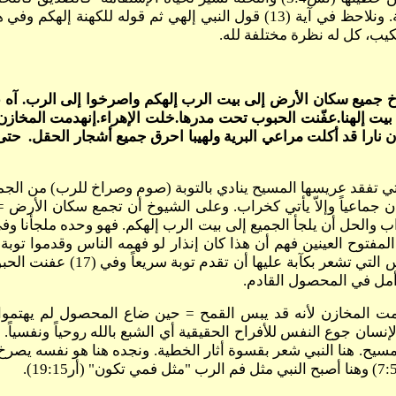
فقدت صورة المسيح المتجسد وفقدت البساطة والاستقامة. ونلاحظ في آية (13) قو
كيب، كل له نظرة مختلفة لله.
معوا الشيوخ جميع سكان الأرض إلى بيت الرب إلهكم واصرخوا إلى الرب.
 بيت إلهنا.عفّنت الحبوب تحت مدرها.خلت الإهراء.إنهدمت المخازن 
نارا قد أكلت مراعي البرية ولهيبا احرق جميع أشجار الحقل. حتى ب
 كان جماعياً وإلاّ يأتي كخراب. وعلى الشيوخ أن تجمع سكان الأر
المظاهر الخطيرة أيضاً أن الفرح
 أمل في المحصول القادم.
نسان جوع النفس للأفراح الحقيقية أي الشبع بالله روحياً ونفسياً
مسيح. هنا النبي شعر بقسوة أثار الخطية. ونجده هنا هو نفسه يصرخ ف