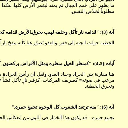
ما يظهر على قمم الجبال ثم يمتد ليغمر الأرض كلها، هكذا ض
مطلوباً لخلاص النفس.
آية (3): "قدامه نار تأكل وخلفه لهيب يحرق.الأرض قدامه كجنة عدن وخلفه قفر خرب ولا تكون منه نجاة."
الخطية حولت الجنة إلى قفر. والعدو يُصوَّر هنا كأنه ينفخ نا
آيات (4،5): "كمنظر الخيل منظره ومثل الأفراس يركضون. كصريف المركبات على رؤوس الجبال يثبون.كزفير لهيب نار تأكل قشا.كقوم أقوياء مصطفين للقتال."
مرعب في صوته= كصريف المركبات، كزفير نارٍ تأكل قشاً = 
وتحرق الخطية.
آية (6): "منه ترتعد الشعوب.كل الوجوه تجمع حمرة."
تجمع حمرة = قد يكون هذا الحَمَار في اللون من إنعكاس ال