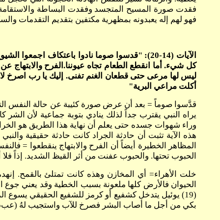
فهو لهم إله يعبدونه بمظهرية مكتفين بتقديم التقدمات والس
الآيات (14-20): "قدسوا صوما نادوا باعتكاف اج
كل شيء. أما انقطع الطعام تجاه عيوننا.الفرح والابتهاج عن
ليس لها مرعى حتى قطعان الغنم تفنى. إليك يا رب اصرخ لان 
أكلت مراعي البرية"
يراه النبي يقترب جداً لذلك ينادي بتوبة جماعية لأن الشر
الحبوب تحتها. والحبوب عفنت من أثر القيظ الشديد. إذاً فلا
الحيوان فالأرض كلها ملعونة بسبب الخطية وقد يعني جوع الإ
(19) يوئيل يتدخل كشفيع أو كرمز للشفيع الحقيقي يسوع ال
بكي من أجل ما أصاب البشر فصرخ للآب واستجيب لهُ (عب7:5) وهنا أصبح النبي مثل فم الرب "مثل فمي تكون" (أر19:15).