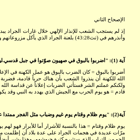
الإصحاح الثاني
إذ لم يستجب الشعب للإنذار الإلهي خلال غارات الجراد يبدأ 
وأنذرهم في (تث43:28) بلعنة الجراد الذي يأكل مزروعاتهم وقارن مع (عا9:4).
آية (1): "اضربوا بالبوق في صهيون صوّتوا في جبل قدسي.ليرتعد جميع سكان الأرض لان يوم الرب قادم لأنه قريب."
الله للكهنة أن ينذروا الشعب بأن هناك حرباً قادمة، فضر
ولكنكم عملتم الشر فستأتي الضربات إعلاناً عن قداسة الله 
قادم = هو يوم الحرب مع الجيش الذي يهدد به النبي وقد يكو
آية(2): "يوم ظلام وقتام يوم غيم وضباب مثل الفجر ممتدا على الجبال.شعب كثير وقوي لم يكن نظيره منذ الأزل ولا يكون أيضا بعده إلى سني دور فدور."
يوم ظلام وقتام = هذا بالنسبة للأشرار أما للأبرار فهو لهم 
الجو من التراب الذي ستثيره كثرة جيوشهم، وهذا يشير أيضاً ل