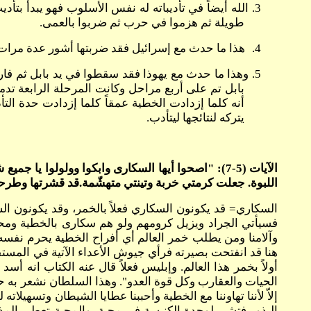
3.
الله أيضاً في تأديباته له نفس الأسلوب فهو يبدأ بت
طويلة ثم هزموا في حرب ثم ضربوا بالعمى.
4.
هذا ما حدث مع إسرائيل فقد ضربتها أشور عدة مرات 
5.
وهذا ما حدث مع يهوذا فقد سقطوا في يد بابل ثم فارس 
بابل تم على أربع مراحل وكانت المرحلة الرابعة تدمي
أنه كلما إزدادت الخطية عمقاً كلما إزدادت حدة ال
يتركه لنتائجها ليتأدب.
الآيات (5-7): "اصحوا أيها السكارى وابكوا وولولوا
اللبوة. جعلت كرمتي خربة وتينتي متهشّمة.قد قشرتها وطرحته
هنا قد انفتحت بصيرته فرأي جيوش الأعداء الآتية في المست
الحيات والعقارب وكل قوة العدو". وهذا السلطان نشعر به ح
إلاّ لأننا تهاوننا مع الخطية وأحببنا عطايا الشيطان وتسهيلاته
البذور فتشير لوحدة الكنيسة في محبة، والمحبة تعطي المذا