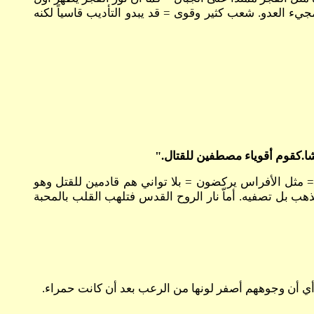
جيء العدو. شعب كثير وقوى = قد يبدو التأديب قاسياً لكنه
 يشبه رأس الفرس (أي19:39-20) والعدو هنا مرعب في شكله = مثل الأفراس يركضون = بلا تواني هم قادمين للقتل وهو
ب بل تصفيه. أماّ نار الروح القدس فتلهب القلب بالمحبة
 أي أن وجوههم أصفر لونها من الرعب بعد أن كانت حمراء.