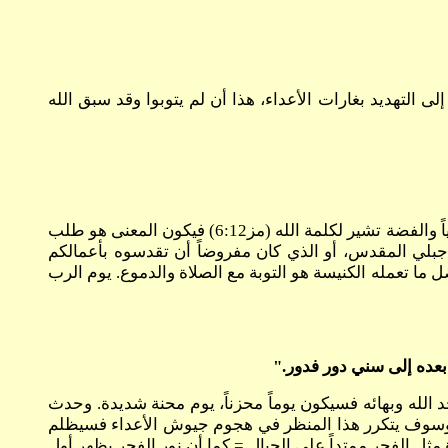
ى التهديد بغارات الأعداء، هذا أن لم يتوبوا وقد سبق الله
أضربوا بالبوق = كان الضرب بالبوق هو عمل الكهنة في الإعلان عن حرب وعند مسح ملك وفي الاحتفال بالأعياد وكان البوق فضياً والفضة تشير لكلمة الله (مز6:12) فيكون المعنى هو طلب
 جبلي المقدس، أو الذي كان مفروضاً أن تقدسوه بأعمالكم
ما تعمله الكنيسة هو التوبة مع الصلاة والدموع. يوم الرب
جد الله وبهائه فسيكون يوماً محزناً، يوم محنة شديدة. وحدث
يدة في هجمات الجراد على عدة بلاد أن إظلمت مدناً بأكملها إذ حجب الجراد نور الشمس من كثرته (خر14:10،15). وسوف يتكرر هذا المنظر في هجوم جيوش الأعداء فسيظلم
 مثل الفجر ممتداً على الجبال = كما أن نور الفجر يظهر أول