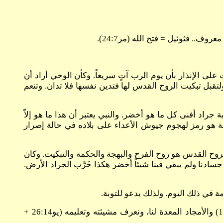
.. فثوئيل = فتح الله (مر24:7).
 على الإنذار بأن يوم الرب آتٍ سريعاً. وكأن الوحي أراد أن
ولتقبل تبكيت الروح القدس لها فتدين نفسها فلا تدان. وتنعم
راد أفنى كل ما هو أخضر. والنبي يعتبر أن هذا ما هو إلاّ
 هو رمز لهجوم جيوش الأعداء على بلاده في حالة إصرار
لروح القدس هو روح الفرح والبهجة والحكمة والتبكيت. وكان
سادنا ولم يبقي فينا شيئاً أخضر هكذا خَرَّب الجراد الأرض.
ة في ذلك اليوم. ولذلك يدعو للتوبة.
اسم النبي يوئيل ابن فثوئيل متمشياً مع دعوته. والمعنى أن الروح القدس يفتح عيوننا الداخلية فنعرف الله (1كو9:2-13) والأمجاد المعدة لنا، ونعرف مشيئته وتعليمه (يو26:14 +