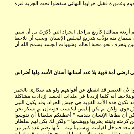
سدوم وعمورة فقبل خرابها النهائي سقطوا تحت الجزية فترة
أربعة ممالك) كأربع مراحل الجراد التي ذُكِرَتْ بل أن سبي
له بسماح منه يؤدَّب بتدريج ليخلص الإنسان. ويجب أن نلاحظ
 حين ينحرف نحو محبة العالم وشهوات الجسد يسمح الله أن
 على ارضي أمة قوية بلا عدد أسنانها أسنان الأسد ولها أضراس
نون السكاري بمحبة الخطية فنسوا الله (أش9:29) وهنا دعوة لهم أن يبكوا لأن العصير قد انقطع عن أفواههم ولو هم سكارى بالخمر
الجراد ويزيل كرومهم ولو هم سكارى بالخطية ومحبة العالم فسيأتي اليوم الذي تنتهي فيه هيئة هذا العالم (رؤ9:18). ولنلاحظ أنه كلما إزددنا في ملذات الجسد إزدادت مشاكلنا
راح الروح القدس وفي (6) صعدت على أرضي أمة قوية = قد تكون هذه الأمة القوية هي جيش الجراد. وقد يكون النبي
جيش قوي. ولكن لم يكن إبليس ليكتسب قوته إن لم نسكر نحن
أسنان الأسد. ولكن حقيقته أنه جرادة يمكن أن يطأها الإنسان بقدميه " أعطيتكم سلطاناً أن تدوسوا
ن كرمته وتينته يخربها ويهشمها = ولكن لك يكن لهم سلطان
لام معه فندخل لقيامته. ويسمينا تينة = لأنها تضم عدد كبير من
ا = وهذا لن يحدث إلاّ برفضنا للمسيح. فأبيضت قضبانها =