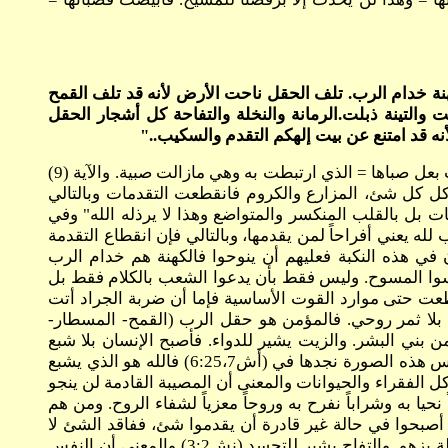
كهنة خدام الرب. تلف الحقل ناحت الأرض لأنه قد تلف القمح
التينة ذبلت.الرمانة والنخلة والتفاحة كل أشجار الحقل
أنه قد امتنع عن بيت إلهكم التقدم والسكيب.."
معنى الآية (8) أن النفس التي إختارت ملذات الخطية فقدت عريسها الحقيقي المسيح فعليها أن تنوح لأنها أصبحت أرملة فقدت بعل صباها = الذي ارتبطت به وهي مازالت صبية. والآية (9)
ل كل شئ، المزارع والكروم فانقطعت التقدمات وبالتالي
ت بل بالقلب المنكسر والمتواضع وهذا لا يرذله الله" وفي
ب لله يعني أفراحاً لمن يقدمها، وبالتالي فإن انقطاع التقدمة
في هذه النكبة فعليهم أن ينوحوا فالكهنة هم خدام الرب
جبهم وأن يبكوا وينوحوا ويلبسوا المسوح. وليس فقط بأن يدعوا الشعب بالكلام فقط بل
+ 1:9) وفي الآيات (10-12) نجد أن الثمار قد تلفت أي انقطعت حتى موارد القوت الأساسية فإما أن ضربة الجراد أتت
بلا ثمر روحي. فالمؤمن هو حقل الرب (القمح- المسطار-
ي البشر. والزيت يشير للدواء. فأصبح الإنسان بلا شبع
وعطشاناً وبلا علاج لآلامه الجسدية والنفسية، فمن يقدر أن يشفينا إذا أنفصلنا عن الرب الذي يقول "أنا هو الرب شافيك" وعكس هذه الصورة نجدها في (أش6:25،7) فالله هو الذي يشبع
 الفقراء والحيوانات والمعنى أن المصيبة القادمة لن ينجو
حيا به وشراباً نفرح به وروحاً معزياً لشفاء الروح. ومن هم
ن أصبحوا في حالة غير قادرة أن يقدموا شئ، ففاقد الشئ لا
يعطيه. والرمّانة تشير للنفس الهادئة الخجولة التي تخجل من خطيتها (نش3:4) والنخلة تشير لحياة الإستقامة "فالصديق كالنخلة يزهو. والتفاح يشير للتجسد (نش3:2) والمعنى أن النفس