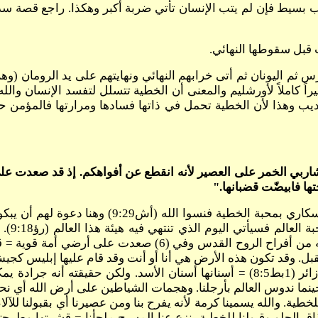
أديب بسيط فإن لم يتب الإنسان تأتي ضربة أكبر وهكذا. راجع قصة 
قبل سقوطها النهائي.
ثم اليونان ثم أتى خرابهم النهائي ونهايتهم على يد الرومان (وهم 
راً كاملاً لأورشليم والمعنى أن الخطية تتسلل لتفسد الإنسان وال
تأديب وهذا لأن الخطية تحمل في ذاتها فسادها ومرارتها فالمؤمن
 يا جميع شاربي الخمر على العصير لأنه انقطع عن أفواهكم. إذ قد صعدت
ا فابيضّت قضبانها."
السكاري= قد يكونون السكاري فعلاً بالخمر، وقد يكو
فسيأتي 
وآلامنا ومن يطلب خمر العالم أي أفراح الخطية يحرم نفسه من أف
قبل. وقد تكون هذه الأرض هي أنا أو أنت وقد قام عليها إبليس ك
أولاً بخمر هذا العالم. وإبليس فعلاً قال عنه الكتاب انه أسد زائر (1بط8:5) = أسنانها 
ينما ندوس العالم بأرجلنا. وهجمات الشياطين على أرض الله أي نح
 للخطية. والله يسمينا كرمة لأنه يفرح بنا ومن عصيرنا أي بقبولنا للآ
ق الحلو وقبولنا للخطية ينزع عنا المسيح ملجأنا = قشرتها وطرحته