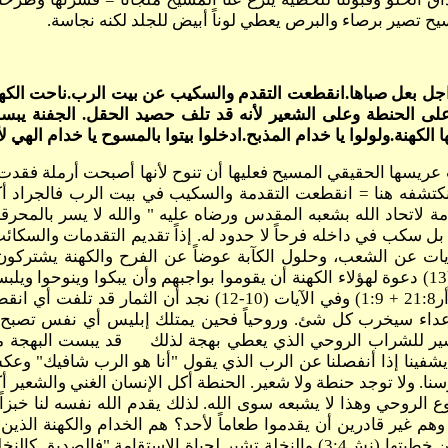
ح تصير برصاء والبرص يعطي لوناً أبيض للجلد لكنه نجاسة.
سح من اجل بعل صباها.انقطعت التقدم والسكيب عن بيت الرب.ناحت ال
 الحنطة وعلى الشعير لأنه قد تلف حصيد الحقل. الجفنة يبست و
الكهنة.ولولوا يا خدام المذبح.ادخلوا بيتوا بالمسوح يا خدام الهي ل
نكتشفه هنا = انقطعت التقدمة والسكيب في بيت الرب فالجراد أك
 لاتحاد الله بشعبه المقدس ورضاه عليه " والله لا يسر بالمحرقا
رذله بل سكب في داخله فرحاً لا حدود له. إذاً تقديم التقدمات والسكائ
يات عن الشعب، وحلول الكآبة عوضاً عن الفرح والكهنة يشتركون 
وفشلهم في دعوتهم الشعب للتوبة يستوجب نوحهم. وفي (13) دعوة لهؤلاء الكهنة أن يقوموا بوا
عليهم أن يصلوا لأجلهم وينوحوا على شعبهم حتى لا يهلك (أر21:8 
لأعداء سيخرب كل شئ. وروحياً فحين يمتلك إبليس أي نفس تصبح 
شير للشراب الروحي الذي يعطي بهجة لذلك قد يبست البهجة من بن
 ولا توجد حنطة ولا شعير. الحنطة أكل الإنسان الغني والشعير أكل
 الروحي وهذا لا يشبعه سوى الله. لذلك يقدم الله نفسه لنا خبزاً ن
وهم غير قادرين أن يقدموا طعاماً لأحد؟ هم الخدام والكهنة الذي