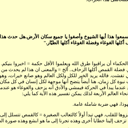
معوا هذا أيها الشيوخ وأصغوا يا جميع سكان الأرض.هل حدث هذا في 
كلها الغوغاء وفضلة الغوغاء أكلها الطيّار."
امكم. فضلة القمص أكلها الزحاف.. ألخ = والمعنى ان هذا لم يحدث م
ي تفشت. فالله يريد الخير للكل ولكل العالم وهو صانع خيرات، وهو
نبوة كل زمان، هنا أيضاً يتضح أنها موجهة لكل إنسان في كل مكان.
عندما يبدأ في الحركة فيمشي والأدق أنه يزحف والغوغاء هو عندما
وذا، فهي ضربة شاملة عامة.
ها للقلب. فهي تبدأ أولاً كالثعالب الصغيرة = كالقمص تتسلل إلى 
إلينا خطايا أخرى وهذه تجرنا إلى ما هو ابشع وهذه صورة الطيار التي 