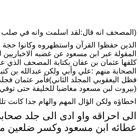
)
المصحف انه قال:لقد اسلمت وانه في صلب رجل ك
الذين حفظوا القرآن واستظهروه وكانوا حجة في
المقولة عبر ابن مسعود عن غضبه
الاخباريين
كلفها عثمان بن عفان بكتابة المصحف الذ
الصحابة منهم :علي وأبي ولكن عبدالله بن
كتب
فظل
اليعقوبي المجلد الثاني)فأمر عثمان فج
)
بيروت
لبن مسعود مغاضبا للخليفة حتى توفي (تاريخ اليع
اخطاؤه ولكن الؤال المهم والهام جدا
كانت تل
الى احراقه واو ادى الى جلد صحا
عطائه
ابن مسعود وكسر ضلعين م