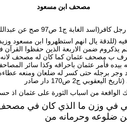
مصحف ابن مسعود
افر(اسد الغابة ج1 ص97
صح عن عبدالله
ه (للدقة يال انهم استظهروا
ابن مسعود وزيد
 لم يذكروم ضمن الاربعة الذين حفظوا القرآن
ي عرف ب مصحف عثمان كما كان له مصحف
لانه
ه بيده فأمر عثمان باحراقه وكذا سائر المصاح
لد وجر برجله حتى كسر له ضلعان ومنعه عطاءه
قوبي ج2 ص170 دار صادر
ك الواقعة من اسباب الثورة على عثمان اذ حس
بي في وزن
ما الذي كان في مصحف ا
ن ضلوعه وحرمانه من