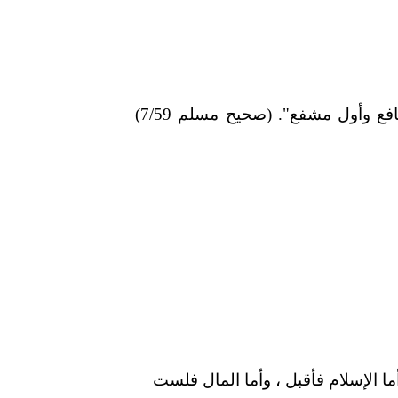
عن أبى هريرة قال : قال رسول الله صلعم: "أنا سيد ولد آدم يوم القيامة، وأول من ينشق عنه القبر ، وأنا أول شافع وأول مشفع". (صحيح مسلم 7/59)
ا الإسلام فأقبل ، وأما المال فلست