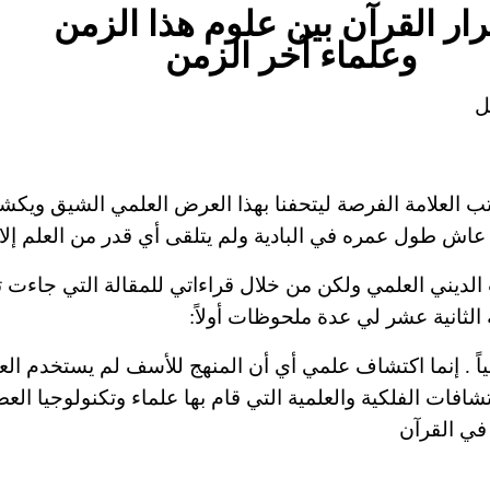
ار
القرآن بين علوم هذا الزمن
وعلماء
آخر الزمن
ل
تب
العلامة
الفرصة ليتحفنا بهذا العرض العلمي الشيق ويكشف 
ان عاش طول عمره
في
البادية ولم يتلقى أي قدر من العلم إل
الديني العلمي
ولكن
من خلال قراءاتي للمقالة التي جاءت 
عدة
ملحوظات
أولاً
:
ياً . إنما اكتشاف علمي أي أن المنهج للأسف لم يستخدم الع
تشافات الفلكية والعلمية التي قام بها علماء وتكنولوجيا العص
في القرآن