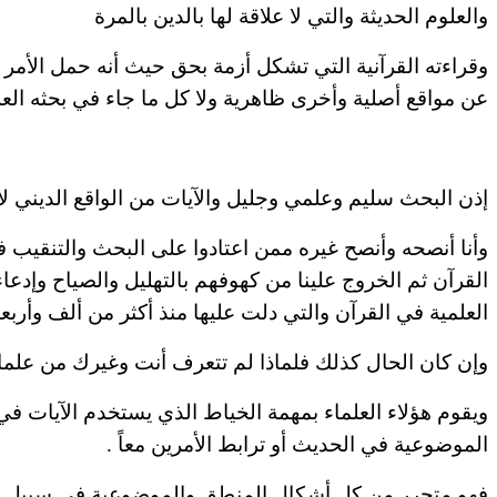
والعلوم الحديثة والتي لا علاقة لها بالدين بالمرة
وقراءته
القرآنية التي تشكل أزمة بحق حيث أنه حمل الأمر 
عن
مواقع
أصلية وأخرى ظاهرية ولا كل ما جاء في بحثه الع
إذن
البحث سليم
وعلمي
وجليل والآيات من الواقع الديني ل
وأنا
أنصحه
وأنصح
غيره ممن اعتادوا على البحث والتنقيب ف
القرآن ثم الخروج
علينا
من كهوفهم بالتهليل والصياح وإدعا
العلمية في القرآن والتي
دلت
عليها منذ أكثر من ألف وأربع
وإن كان الحال كذلك فلماذا لم تتعرف أنت
وغيرك
من علماء
ويقوم
هؤلاء العلماء بمهمة الخياط الذي يستخدم الآيات في
الموضوعية في الحديث أو ترابط الأمرين معاً .
فهو متحرر من كل
أشكال
المنطق والموضوعية في سبيل الو