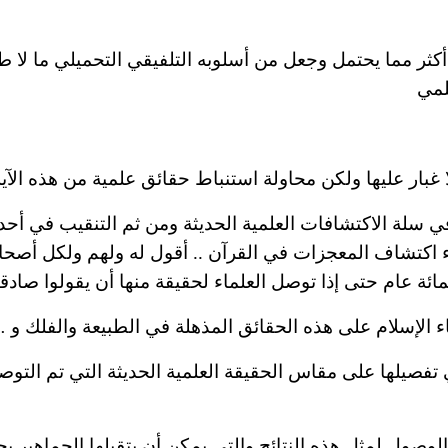
أكثر مما يحتمل
وجعل
من أسلوبه التلفيقي التحميلي ما لا ط
لمي
ا غبار عليها ولكن محاولة استنباط حقائق
علمية
من هذه الآي
ي سلة الاكتشافات العلمية الحديثة ومن
ثم
التنقيب في أحد ا
ء اكتشاف المعجزات في القرآن .. أقول له
ولهم
ولكل أصحاب
مائة عام حتى إذا توصل العلماء لحقيقة منها أن
يقولوا
صادقي
 الإسلام على هذه الحقائق المذهلة في الطبيعة والفلك و 
تفصيلها
على مقاس الحقيقة العلمية الحديثة التي تم التوصل
صول لمثل هذه النتائج والتي يمكن أن يتقبلها
الجماهير
بح