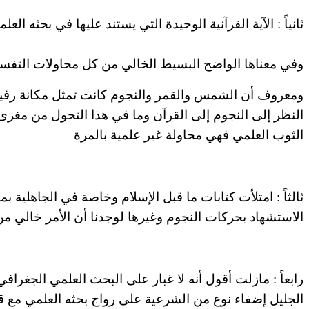
ثانياً
:
الآية القرآنية الوحيدة التي يستند عليها في
بحثه
العلم
وفي
معناها الواضح البسيط الخالي من كل محاولات التفسير
ومعروف
أن
الشمس والقمر والنجوم كانت تمثل مكانة رفيعة
النظر إلى
النجوم
إلى القرآن وما في هذا التحول من مغزى 
الثوب العلمي فهي
محاولة
غير علمية بالمرة
ثالثاً
:
امتلأت كتابات ما قبل الإسلام وخاصة
في
الجاهلية بم
الاستشهاد بحركات النجوم وغيرها لوجدنا أن الأمر
خالي
من
رابعاً
:
مازلت أقول أنه لا غبار على
البحث
العلمي الجغرافي 
الجليل إضفاء نوع من الشرعية على رواج
بحثه
العلمي مع ق