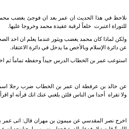
نلاحظ في هذا الحديث ان عمر بعد ان فوجئ بغضب محمد ع
للتوراة
اعتبرت خلعاً لرقبة عقيدة محمد وخروجا عليها
.
ولكن لماذا كان محمد يغضب ويثور عندما يعلم ان احد الصح
عن دائرة الإسلام وبالأخص ما يدخل في دائرة الاعتقاد
.
استوعب عمر بن الخطاب الدرس جيداً وحفظه تماماً ثم اخذ
عن خالد بن عرفطة ان عمر بن الخطاب ضرب رجلا اسمه ع
ولا
تقراه أحدا من الناس فلئن بلغني عنك انك قرأته او اقرأ
اخرج نصر المقدسي عن ميمون بن مهران قال: اتى عمر بن
الله ؟
قلت : لا، فدعا بالدرة فجعل يضربه بها. هنا نجد ان