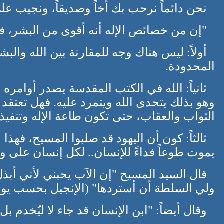
نحن دائماً نرحب بك أخاً وصديقاً، ونجيب عل
"إن من خصائص الإله أنه أقوى من البشر، 
أولاً: ليس هناك وجه للمقارنة بين الله والب
المحدودة.
ثانياً: الله في الكتب المقدسة يصدر أوامره
وهو بذلك يتحدى الله ويتمرد عليه. فهل تعتقد 
الثواب والعقاب، حتى تكون طاعة الإله وتنفيذ أو
ثالثاً: كون أن اليهود قد صلبوا المسيح، فهذا
يموت طوعاً فداءً للإنسان.. لكل إنسان على وج
قال السيد المسيح "إن الآب يحبني لأني أبذل 
ولي السلطة أن أستردها" (الإنجيل بحسب يوح
وقال أيضاً: "ابن الإنسان قد جاء لا ليُخدم