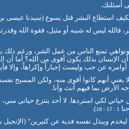
ى أسئلتك.
فكيف استطاع البشر قتل يسوع (سيدنا عيسى بن
شر، فالله ليس له شبيه أو مثيل، فقوة الله وقدرت
 ونواهىِ تمنع الناس من عمل الشر، ورغم ذلك يك
أن الإنسان بذلك يكون أقوى من الله؟ أما أن ا
امره عن حب وليست إجباراً وإكراهاً، وإلا فأين ح
 لا يعني أنهم كانوا أقوى منه، ولكن المسيح نفس
ه الأرض بما فيهم أنت وأنا.
حياتي لكي استردها. لا أحد ينتزع حياتي مني، بل
نا
).
1 : 17 - 18
 بل ليخدم ويبذل نفسه فدية عن كثيرين" (الإنجي