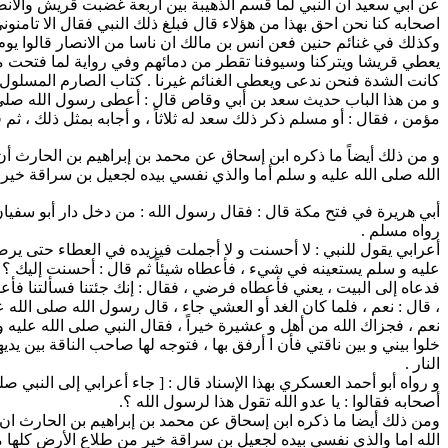
عن ابي سعيد ان النبي لما قسم الذهيبة بين اربعة غضبت قريش والانصا
اصحابه كنا نحن احق بهذا من هؤلاء قال فبلغ ذلك النبي فقال الا تامنوني و
وكذلك في غنائم حنين فعن انس بن مالك ان ناسا من الانصار قالوا يو
يعطي قريشا ويتركنا وسيوفنا تقطر من دمائهم وفي رواية لما فتحت مكة
كانت الشدة فنحن ندعى ويعطى الغنائم غيرنا . كتاب الصارم المسلول، الجزء 2، صفحة 9
و من هذا الباب حديث سعد بن أبي وقاص قال : أعطى رسول الله صلى الله
مؤمن ، فقال : أو مسلم ذكر ذلك سعد له ثلاثاً ، و أجابه بمثل ذلك ، 
و من ذلك أيضاً ما ذكره ابن إسحاق عن محمد بن إبراهيم بن الحارث أن
الله صلى الله عليه و سلم أما والذي نفسي بيده لجعيل بن سراقة خير م
أبي هريرة في فتح مكة قال : فقال رسول الله : من دخل دار أبو سفيان ف
رواه مسلم .
أعرابي يقول للنبي : لا أحسنت و لا أجملت فيزيده في العطاء حتى يرضى
عليه و سلم يستعينه في شيء ، فأعطاه شيئاً ثم قال : أحسنت إليك ؟ قال
فدعاه إلى البيت ، يعني فأعطاه فرضي ، فقال : إنك جئتنا فسألتنا 
، قال : نعم ، فلما كان الغد أو العشي جاء ، قال رسول الله صلى الله 
نعم ، فجزاك الله من أهل و عشيرة خيراً ، فقال النبي صلى الله عليه و 
خلوا بيني و بين ناقتي فأن ا أرفق بها ، فتوجه لها صاحب الناقة بين ي
النار .
و رواه أبو أحمد العسكري بهذا الإسناد قال : [ جاء أعرابي إلى النبي 
أصحابه فقالوا : يا عدو الله تقول هذا لرسول الله ؟.
ومن ذلك أيضا ما ذكره ابن إسحاق عن محمد بن إبراهيم بن الحارث ان
الله اما والذي نفسي بيده لجعيل بن سراقة خير من طلاع الأرض كلها مثل عيي