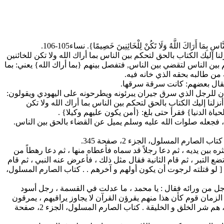
َ اللَّهُ وَلَا تَكُنْ لِلْخَائِنِينَ خَصِيمًا}. نساء105-106.
يل قوله: {إنا أنزلنا إليك الكتاب بالحق لتحكم بين الناس بما أراك الله ولا تكن للخائنين
كم بين الناس لتقضي بين الناس, فتفصل بينهم {بما أراك الله} يعني: بما
 من طالبه بحقه الذي خانه فيه.
, فقال بعضهم: كانت سرقة سرقها.
ن للرجل الذي سرق جيران يبرئونه ويطرحونه على اليهودي ويقولون:
زلنا إليك الكتاب بالحق لتحكم بين الناس بما أراك الله ولا تكن
ياة الدنيا} فقرأ حتى بلغ: {أمن يكون عليهم وكيلا} .
فجعله صلوات الله عليه وسلم يميل عن القضاء بالحق بين الناس.
م المسلول، الجزء 2، صفحة 345.
بين يديه ، ثم دعا رجلاً قد سماه فأعطاه منها ، ثم دعا رهطاً من
لتبر ، ثم قام الثانية فقال مثل ذلك ، فأعرض عنه النبي ، ثم قام
 : [ لو قتلته لرجوت أن يكون أولهم و آخرهم . . كتاب الصارم المسلول،
جل من ورائه فقال : يا محمد ، ما عدلت في القسمة ، رجل أسود
الزمان قوم كأن هذا منهم يقرؤن القرآن لا يجاوز يراقيهم ، يمرقون
من الإسلام كما يمرق السهم من الرمية ، سماهم التحليق ، لا يزالون يخرجون حتى يخرج آخرهم مع المسيح الدجال ، فإذا لقيتموهم فاقتلوهم ، هم شر الخلق و الخليقة . كتاب الصارم المسلول، الجزء 2، صفحة