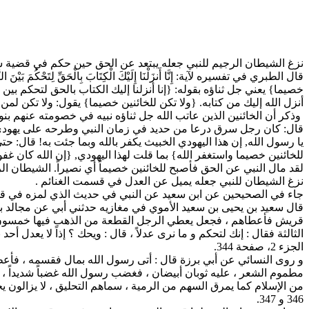
نزغ الشيطان الرجيم للنبي جعله يبتعد عن الحق حين حكم في قضية سرقة اتهم فيها يهودي فنزلت :
قال الطبري في تفسيره لآية: إِنَّا أَنزَلْنَا إِلَيْكَ الْكِتَابَ بِالْحَقِّ لِتَحْكُمَ 
خصيما} يعني جل ثناؤه بقوله: {إنا أنزلنا إليك الكتاب بالحق لتحكم بين 
أنزل الله إليك من كتابه. {ولا تكن للخائنين خصيما} يقول: ولا تكن ل
وذكر أن الخائنين الذين عاتب الله جل ثناؤه نبيه في خصومته عنهم بنو
قال: كان رجل سرق درعا من حديد في زمان النبي وطرحه على يهودي, ف
يا رسول الله, إن هذا اليهودي الخبيث يكفر بالله وبما جئت به! قال: حتى
للخائنين خصيما واستغفر الله} بما قلت لهذا اليهودي, {إن الله كان غفور
لقد مال النبي عن الحق فأصبح للخائنين خصيماً أي نصيراً. الشيطان
نزغ الشيطان للنبي جعله يميل عن العدل في قسمت الغنائم .
جاء في الصحيحين عن ابن سعيد عن النبي في حديث الذي لمزه في قسمة الذه
قال سعيد بن يحيى بن سعيد الأموي في مغازيه حدثني أبي عن مجالد بن س
قريش فأعطاهم ، فجعل يعطي الرجل القطعة من الذهب فيها خمسون مثقال
الثالثة فقال : إنك لتحكم و ما نرى عدلاً ، قال : ويحك ؟ إذاً لا يعدل 
الجزء 2، صفحة 344.
و روى النسائي عن أبي برزة قال : أتى رسول الله بمال فقسمه ، فأعط
مطموم الشعر ، عليه ثوبان أبيضان ، فغضب رسول الله غضباً شديداً ، و 
346 و 347.