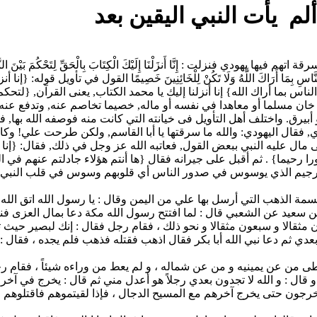
ألم يأت النبي اليقين بعد
 إِنَّا أَنزَلْنَا إِلَيْكَ الْكِتَابَ بِالْحَقِّ لِتَحْكُمَ بَيْنَ النَّاسِ بِمَا أَرَاك
بَيْنَ النَّاسِ بِمَا أَرَاكَ اللَّهُ وَلَا تَكُنْ لِلْخَائِنِينَ خَصِيمًا القول في تأو
الناس بما أراك الله} إنا أنزلنا إليك يا محمد الكتاب, يعنى القرآن, {لتح
من خان مسلما أو معاهدا في نفسه أو ماله, خصيما تخاصم عنه, وتدفع عنه
 أبيرق. واختلف أهل التأويل فى خيانته التي كانت منه فوصفه الله بها
قال اليهودي: والله ما سرقتها يا أبا القاسم, ولكن طرحت علي! وكا
 مال عليه النبي ببعض القول, فعاتبه الله عز وجل في ذلك, فقال: {إنا أن
ا رحيما} . ثم أقبل على جيرانه فقال {ها أنتم هؤلاء جادلتم عنهم في الح
 الرجيم الذي يوسوس في صدور الناس أي قلوبهم وسوس في قلب النبي، 
ب التي أرسل بها علي من اليمن وقال : يا رسول الله اتق الله كتاب الصار
عيد عن الشعبي قال : لما افتتح رسول الله مكة دعا بمال العزى فنثره 
ا و سبعون مثقالا و نحو ذلك ، فقام رجل فقال : إنك لبصير حيث تضع ا
أحد بعدي ثم دعا نبي الله أبا بكر فقال اذهب فقتله فذهب فلم يجده ، فقال
ى من عن يمينيه و من عن شماله ، و لم يعط من وراءه شيئاً ، فقام ر
قال : و الله لا تجدون بعدي رجلاً هو أعدل مني ثم قال : يخرج في آخر 