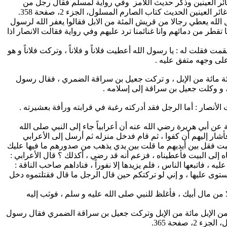
 غائر العينين وذكر حديث اللامز وفي رواية لمسلم فقال رجل من
نين الحديث كتاب الصارم المسلول، الجزء 2، صفحة 358.
الله يعطي رجالا من قريش المئة من الابل فقالوا يغفر الله لرسول
ر من دمائهم وانا غنائمنا ترد عليهم وفي رواية فقالت الانصار اذا
قلت له : يا رسول الله أعطيت فلاناً و فلاناً ، وتركت فلاناً و هو
على وجهه متفق عليه .
ائة مائة من الإبل ، و تركت جعيل بن سراقة الضمري ، فقال رسول
، و وكلت جعيل بن سراقة إلى إسلامه .
لأنصار : أما الرجل فقد أدركته رغبة في قرابته ورأفة بعشيرته .
عن أبي هريرة رضي الله عنه أن أعرابياً جاء إلى النبي صلى الله
أشار إليهم أن كفوا ، ثم قام فدخل منزله ثم أرسل إلى الأعرابي
ببت فقل بين أيديهم ما قلت بين يدي يذهب من صدورهم ما فيها عليك
اه إلى البيت فأعطيناه ، فزعم أنه قد رضي ، أكذلك ؟ قال الأعرابي :
، فاتبعها الناس ، فلم يزيدها إلا نفوراً ، فناداهم صاحب الناقة :
استوى عليها ، و إني لو تركتكم حين قال الرجل ما قال فقتلتموه دخل
ا من مال أبيك ، فأغلظ للنبي صلى الله عليه و سلم ، فوثب إليه
 من الإبل مائة من الإبل وتركت جعيل بن سراقة الضمري فقال رسول
صفحة 365.