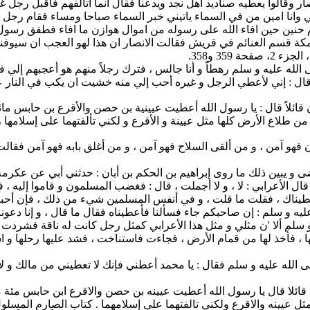
ر وقالوا يعطيه صناديد اهل نجد ويدعنا فقال انما اتالفهم فاقبل رجل
انا امين من في السماء ياتيني خبر السماء صباحا ومساء فقام رجل غائر العي
م حنين حين افاء الله على رسوله من اموال هوازن ما افاء فطفق رسول 
 قسم الغنائم في قريش فقالت الانصار ان هذا لهو العجب ان سيوفنا تقط
35 و358.
 عليه و سلم رهطاً و أنا جالس ، فترك رجلاً منهم هو أعجبهم إلي فقمت ف
ثم قال : إني لأعطي الرجل و غيره أحب إلي منه خشيت ان يكب في النار 
 قائلاً قال : يا رسول الله أعطيت عيينية بن حصن والأقرع بن حابس م
ن طلاع الأرض كلها مثل عيينة و الأقرع و لكني تألفتهما على إسلامها 
هو آمن ، و من ألقى السلاح فهو آمن ، و من أغلق بابه فهو آمن فقالت ا
 و يبين ذلك ما روى إبراهيم بن الحكم بن أبان : حدثني أبي عن عكرمة 
 الأعرابي : لا ، و لا أجملت ، قال : فغضب المسلمون و قاموا إليه ، ف
فأعطيناك ، فقلت ما قلت ، و في أنفس المسلمين شيء من ذلك ، فإن أح
عليه و سلم : إن صاحبكم جاء فسألنا فأعطيناه فقال ما قال ، و إنا دعون
سلم ألا 'ن مثلي و مثل هذا الأعرابي كمثل رجل كانت له ناقة فشردت عليه 
ديها ، فأخذ لها من قمام الأرض ، فجاءت فاستناخت ، فشد عليها رحلها و 
صلى الله عليه و سلم فقال : يا محمد أعطني فإنك لا تعطيني من مالك و ل
 قائلا قال يا رسول الله أعطيت عيينه بن حصن والاقرع ابن حابس مئة
نه والاقرع ولكني تالفتهما على إسلامهما . كتاب الصارم المسلول، الجزء 2، 