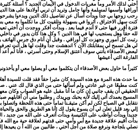
أختي لذلك الأمر وما مغريات الدخول في الأيمان الجديد ؟ أسئلة كثيرة
أوراقها وأسمها لمسلمة وأنها حامل وتريد أن تربي أولادها على هذا ال
رحب زوجها بي جداً وبدأت أسأل عن تفاصيل ذلك الدين وبدءوا يشرحون لي
كنت سهل الاختراق ، أثروا في بسهولة وتلقيت كل ما تكلموا به معي ب
فترة أقرر فيها حتى لا أندم فيما بعد . وبدأت أفكر ووجدت أن أختي ت
لله حقاً وهل يستجيب لها في هذا الدين ؟ وكل هذا كان يدور في داخلي 
رتبت كل أموري وجهزت كل أوراقي . وقبل أن أنام دق جرس الهاتف وق
لي هل تسمح لي بمقابلتك الآن ؟ اندهشت جداً وقلت لها هل أنتٍ تعرف
لبعض الأصدقاء بأنني سوف أعتنق الإسلام وحتى أسرتي ، فأنا لم أعد أ
الفارغة التي أعيشها
كثيراً ما حاول بعض الأصدقاء أن يتكلموا معي أو يصلوا معي أو يأخذون
ما حدث هذه المرة مع هذه السيدة كان مثيرا حقاً فقد قلت للسيدة أه
كنت مطيعًا عن غير عادتي ولم أسألها حتى من الذي قال لك عني . صم
الحقيقي أن يقف جانبي إن كان ما أنا مقبل عليه هو الصواب وكان معها
المسيح يعمدك أتى إليك لأنه يحبك ويريدك . وطلبوا مني أن أقابلهم صب
نتقابل في الصباح لكن لم أكن متيقـناً تماماً حتى هذه اللحظة واتصلو
إلي بعد قليل تعلن لي أن يسوع يقول لك [أنا هو الطريق والحق والحياة] 
جديداً وبدأت أواظب على الكنيسة وبدأت أتعرف على الله من جديد ، الل
بدأت أقيم علاقة جديدة مع أبي وأمي حتى قدتهم لعلاقة حية مع الله ف
نصلي بلجاجة ونرفع صلاة من أجل أختي ، طالبين من الله أ ن يعيدها إلين