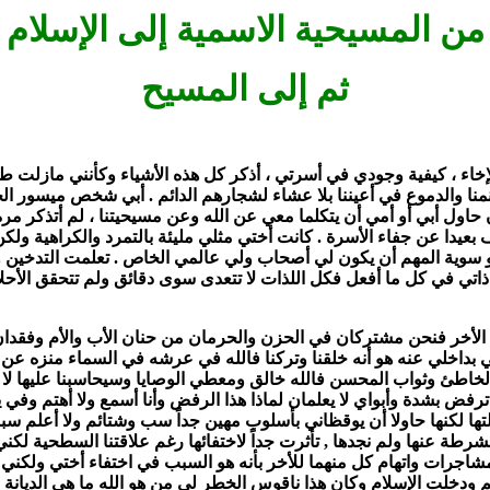
من المسيحية الاسمية إلى الإسلام
ثم إلى المسيح
إخاء ، كيفية وجودي في أسرتي ، أذكر كل هذه الأشياء وكأنني مازلت طفلاً 
ا والدموع في أعيننا بلا عشاء لشجارهم الدائم . أبي شخص ميسور ال
أن حاول أبي أو أمي أن يتكلما معي عن الله وعن مسيحيتنا ، لم أتذكر م
يدا عن جفاء الأسرة . كانت أختي مثلي مليئة بالتمرد والكراهية ولك
أو سوية المهم أن يكون لي أصحاب ولي عالمي الخاص . تعلمت التدخي
تي في كل ما أفعل فكل اللذات لا تتعدى سوى دقائق ولم تتحقق الأح
 الأخر فنحن مشتركان في الحزن والحرمان من حنان الأب والأم وفقدان س
ي بداخلي عنه هو أنه خلقنا وتركنا فالله في عرشه في السماء منزه عن
طئ وثواب المحسن فالله خالق ومعطي الوصايا وسيحاسبنا عليها لا أكث
ض بشدة وأبواي لا يعلمان لماذا هذا الرفض وأنا أسمع ولا أهتم وفي ي
تها لكنها حاولا أن يوقظاني بأسلوب مهين جداً سب وشتائم ولا أعلم سبب
شرطة عنها ولم نجدها , تأثرت جداً لاختفائها رغم علاقتنا السطحية لكني
شاجرات واتهام كل منهما للأخر بأنه هو السبب في اختفاء أختي ولكني أ
خلت الإسلام وكان هذا ناقوس الخطر لي من هو الله ما هي الديانة ا