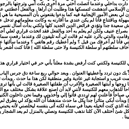
 دارت بداخلي وعندما اتصلت أختي مرة أخرى بكت أمي وترجتها بالرجوع ك
دين الإسلامي اندهشت لتمسكها هذا وطلبت أن أراها . وبالفعل أعطتني عنو
 بعض الأمور الإيجابية فيه كما بدءوا يقنعوني بأن المسيحية ما هي إلا
سهولة وباقتناع فأنا لم يكن عندي ما أقارنه به وكانت معلوماتهم تدخ
عيش سعيدة جداً وتؤدي فرائض الدين الجديد كلها ولكني بدأت أسأل نفس
بصراع عنيف ولكن لم يعلم به أحد وبالفعل فقد اتخذت قراري لعلي أجد ن
امت والدتي بالرد عليه ثم قالت لي أنه تليفون لك وعندما رفعت سما
يني فأنا لم أعرفك من قبل ؟ ولم أعطيك رقم هاتفي ؟ وعندما سألتها ع
خاف سلطتهم أو سلطة الكنيسة ولا حتى سلطة الله ] فأنا كنت أشعر بأن
ي للكنيسة ولكنني كنت أرفض بشدة معلناً بأني حر في اختيار قراري هذا 
لاً بك دون تردد وأعطيتها العنوان . وبعد حوالي ربع ساعة دق جرس ال
ت غريب و استجابة غير عادية وغير منطقية لكن هذا ما حدث . وبدأت تص
 زوجها و أبنتها الصغيرة والأغرب أن طفلتها الصغيرة قالت لي بأنها 
احاً للذهاب معهم للكنيسة لأنني لابد أن اصنع علاقة بشكل مختلف مع ال
ا بي صباحاً فأعلنت لهم ترددي فأتوا إلي وأخذوني وفيما نحن داخلون ا
وبدأت أبكى متأثرا جداً بكل ما حدث مندهشاً أن الله يؤكد لي بطرق لم أ
ه الذي كنت أتخيله بعيداً في سماه لكنه أتى بنفسه ليخلصني لأنه يحبني.
كل شئ أختلف الآن كلنا نذهب للكنيسة ونصلي بالمنزل لم يعد الشجار يأخ
ا .