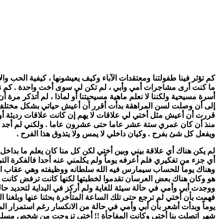
كم تؤثر فينا طفولتنا ومعتقدات الآباء وكيف يعيشونها ، كيفية الحب وال
ما كنت أرى مشاجرات أمي وأبي ، لم تكن لي سوى أخت واحدة . كم نمن
أسرة مسيحية ولكننا لا نعلم ماهية مسيحيتنا أو لماذا ، لم أتذكر مرة 
إلى أن وصلت لسن المراهقة بدأت أقرر أن أعيش حياتي بشكل مختلف بع
قررت أن أعيش مثل أختي لي علاقات لا يهم إن كانت علاقات رديئة 
منذ أن كان عمري ستة عشر عاما حتى عشرون عاما . ولكني لم أجد ذا
ويفعل كل شئ بفرح . وكيان داخلي لا يمس ولا يتذوق هذا الفرح .
لم يكن هناك أي علاقة بيني وبين أختي لكن كل منا كان يعلم ما بداخل
أي جزء من تفكيري فلم أعرفه يوماً ولم يكلمني عنه أحدا فالفكرة الت
وهناك يوماً للحساب سيمارس فيه الله سلطانه ووظيفته وهي عقاب الخا
هو وكان هناك بعض العرسان تقدموا لخطبتها لكنها كانت ترفض كانت ترف
ووجدت أبي وأمي في حالة سيئة للغاية ولم أركز في البداية لتحديد حال
فهمت بأن أختي لم ترجع حتى تلك الساعة المتأخرة بحثنا عنها وبلغنا ال
يوماً وبدأت أشعر بأن أبي وأمي في حالة من الانكسار رغم استمرار الم
شهر اتصلت بنا أختي وكانت المفاجأة !! أختي تزوجت من شخص مسلم ود