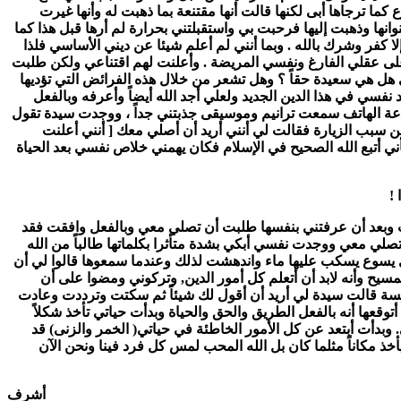
ما ترجاها أبى لكنها قالت أنها مقتنعة بما ذهبت له وأنها غيرت
انها وذهبت إليها فرحبت بي واستقبلتني بحرارة لم أرها قبل هذا كما
 كفر وشرك بالله . وبما أنني لم أعلم شيئا عن ديني الأساسي فلذا
ل على عقلي الفارغ ونفسي المريضة . وأعلنت لهم اقتناعي ولكن طلبت
ي هل هي سعيدة حقاً ؟ وهل تشعر من خلال هذه الفرائض التي تؤديها
فسي في هذا الدين الجديد ولعلي أجد الله أيضاً وأعرفه وبالفعل
عة الهاتف سمعت ترانيم وموسيقى جذبتني جداً ، ووجدت سيدة تقول
ن سبب الزيارة فقالت لي أنني أريد أن أصلي معك [ أنني أعلنت
ي أتبع الله الصحيح في الإسلام فكان يهمني خلاص نفسي بعد الحياة
!
باب وبعد أن عرفتني بنفسها طلبت أن تصلي معي وبالفعل وافقت فقد
لي معي ووجدت نفسي أبكي بشدة متأثرا بكلماتها طالباً من الله
ترى يسوع يسكب عليها ماء واندهشت لذلك وعندما سمعوها قالوا لي أن
مسيح وأنه لابد أن أتعلم كل أمور الدين, وتركوني ومضوا على أن
لكنيسة قالت سيدة لي أريد أن أقول لك شيئاً ثم سكتت وترددت وعادت
توقعها أنه بالفعل الطريق والحق والحياة وبدأت حياتي تأخذ شكلاً
 وبدأت أبتعد عن كل الأمور الخاطئة في حياتي( الخمر والزنى) قد
ذ مكاناً مثلما كان بل الله المحب لمس كل فرد فينا ونحن الآن
أشرف