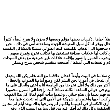
أحياها . ذكريات بعضها مؤلم وبعضها لا يحزن ولا يفرح أيضاً ، كثيراً
حال ووفر لنا كل سبل المعيشة الجيدة وساعدته أمي في ذلك ، نحن
رة شجعونا الى الذهاب للكنيسة كنت انطوائي ممتلئا بالمشاكل النفسية
ن كانت لها علاقات صداقة تستدفئ بها فكانت تخرج وتمرح معهم ,
ن وشرب الخمور والسهر وإقامة علاقات غير شرعية مع بعض السيدات
لام والسعادة التي أتمناها ؛ أصبحت منقسم شخص يمرح ويسكر
لامنا في البيت وأيضاً فقدان علاقتنا مع الله .فلم يكن الله يشغل
 أن يتدخل في أمورنا نحن البشر لكن وضع أمامنا الصواب والخطأ ،
ر من ذلك ولا أقل. تخرجنا من الجامعة أنا و أختي والحال على ما
وم في حوالي الساعة الثالثة صباحاً كنت راجعا الى المنزل مخمورا
ه فهم يعلما بأن هذه حياتي . وعندما بدأت أفهم لماذا كل هذا الغضب
 كنت أحبها وأعلم بأنها شريكة في آلامي التي لم نتحدث عنها معاً
رى الانكسار في أعينهما ولكنهم لم يصرحوا بذلك وبعد أيام لم تتجاوز
لحقيقية وكل ذلك لم أفكر فيه من قبل وما هو السبب الذي دفع