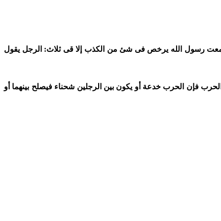
ن أم كلثوم (إحدى بنات النبى) أنها قالت: "ما سمعت رسول الله يرخص فى شئ من الكذب إلا قى ثلاث: الرجل يقول
لحرب فإن الحرب خدعة أو يكون بين الرجلين شحناء فيصلح بينهما أو