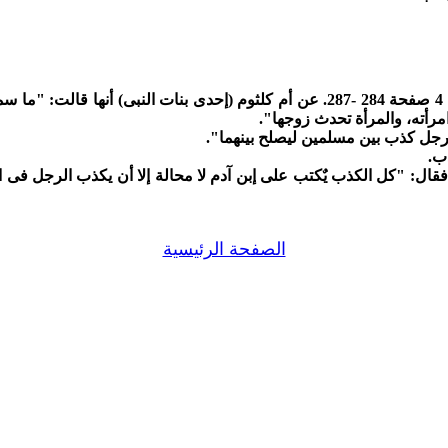
عن كتاب إحياء علوم الدين للعلامة الإسلامى الغزالى - المجلد 4 صفحة 284 -287. ع
مرأته، والمرأة تحدث زوجها".
رجل كذب بين مسلمين ليصلح بينهما".
ب.
ال: "كل الكذب يٌكتب على إبن آدم لا محالة إلا أن يكذب الرجل فى ا
الصفحة الرئيسية