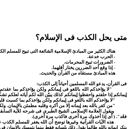
متى يحل الكذب فى الإسلام؟
هناك الكثير من المبادئ الإسلامية الشائعة التى تبيح للمسلم الك
- الحرب خدعة.
- الضرورات تبيح المحرمات.
- إذا وقع أحد الضررين يختار أقلهما.
هذه المبادئ مستقاه من القرآن والحديث.
فى القرأن، يدعو الله المسلمين أحياناً إلى الكذب:
"لا يؤاخذكم الله باللغو فى إيمانكم ولكن يؤاخذكم بما عقد
إيمانكم إذا حلفتم واحفظوا إيمانكم كذلك يبيّن الله لكم آياته لعلكم ت
"لا يؤاخذكم الله باللغو فى إيمانكم ولكن يؤاخذكم بما كسبت قل
"من كفر بالله بعد إيمانه إلا من أكره وقلبه مطمئن بالإيمان.
ويقول العلامة الإسلامى الشيخ الطبرى فى شرحه للآية السابقة أن 
فعُد". ( أى إذا أخذوك مرة أخرى فاكذب مرة أخرى).
هذه الآيات القرآنية وغيرها توضح أن الله يغفر للمسلم الكذب غير
ينكر إيمانه بالله طالما يقول ذلك بلسانه فقط بينما يتمسك بالإيمان فى 