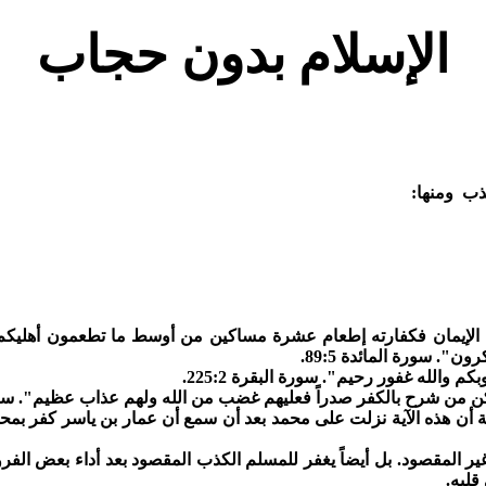
الإسلام بدون حجاب
ذب ومنها:
تم الإيمان فكفارته إطعام عشرة مساكين من أوسط ما تطعمون أهليكم أ
شكرون"
.
سورة المائدة 89:5
.
وبكم والله غفور رحيم".
سورة البقرة 225:2
.
 ولكن من شرح بالكفر صدراً فعليهم غضب من الله ولهم عذاب عظيم"
.
سورة
هذه الآية نزلت على محمد بعد أن سمع أن عمار بن ياسر كفر بمحمد 
 المقصود. بل أيضاً يغفر للمسلم الكذب المقصود بعد أداء بعض الفر
قلبه.