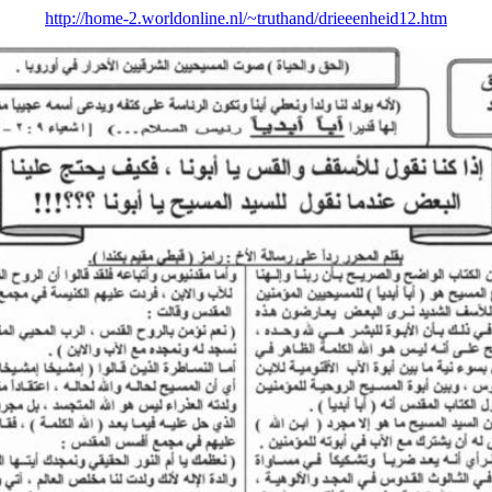
http://home-2.worldonline.nl/~truthand/drieeenheid12.htm