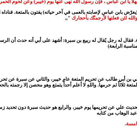
لاً يا ابن عباس ، فإن رسول الله نهى عنها يوم (خيبر) وعن لحوم الحمر 
م (يعرّض بابن عباس لإصابته بالعمى في آخر حياته) يفتون بالمتعة. فناد
الله لئن فعلتها لأرجمنّك بأحجارك
",,
ساء. فقال له رجل يُقال له ربيع بن سبرة: أشهد على أبي أنه حدث أن ال
اسبة الرابعة)
ي بن أبي طالب عن تحريم المتعة عام خيبر، والثاني عن سبرة عن تحريم
 ثلاثاً ثم حرمها. واللهِ لا أعلم أحداً يتمتع وهو محصن إلا رجمته بالحجار
ر لحديث علي عن تحريمها يوم خيبر، والرابع هو حديث سبرة دون تحديد ز
عبد الوهاب من كتابه
امسة.