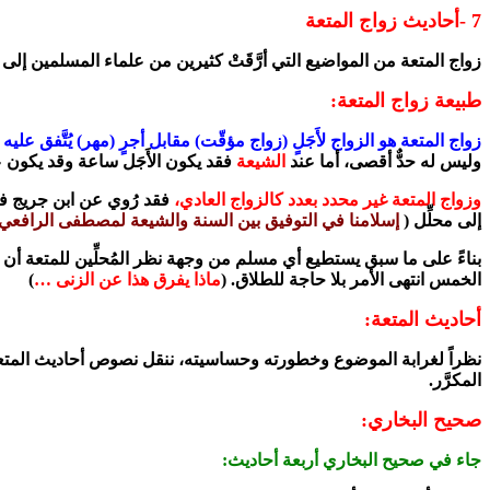
7 -أحاديث زواج المتعة
زواج المتعة من المواضيع التي أرَّقَتْ كثيرين من علماء المسلمين إلى 
طبيعة زواج المتعة:
زواج المتعة هو الزواج لأَجَلٍ (زواج مؤقّت) مقابل أجرٍ (مهر) يُتَّفق عليه
وليس له حدٌّ أقصى، أما عند
الشيعة
فقد يكون الأَجَل ساعة وقد يكون ع
وزواج المتعة غير محدد بعدد كالزواج العادي،
فقد رُوي عن ابن جريج فق
إلى محلِّل (
إسلامنا في التوفيق بين السنة والشيعة لمصطفى الرافعي، 
بناءً على ما سبق يستطيع أي مسلم من وجهة نظر المُحلِّين للمتعة أن ي
الخمس انتهى الأمر بلا حاجة للطلاق. (
ماذا يفرق هذا عن الزنى …
)
أحاديث المتعة:
نظراً لغرابة الموضوع وخطورته وحساسيته، ننقل نصوص أحاديث المتعة
المكرَّر.
صحيح البخاري:
جاء في صحيح البخاري أربعة أحاديث: