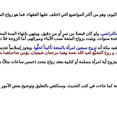
اليوم، وهو من أكثر المواضيع التي اختلف عليها الفقهاء. فما هو زواج ال
 بالتراضي
، ولو كان قبضةً من تمرٍ أو من دقيق، وينتهي بانتهاء المدة المح
دة سنوات، ويثبت بزواج المتعة نسب الأبناء وميراثهم. أما الزوجة فلا ت
يه مكة أنه
تزوج سبعين امرأة بالمتعة تأكيداً لحلِّها.
ويجوز إسلامياً تجديد
و روح التشيُّع لعبد الله نعمة وهما مرجعان شيعيان، يؤمن صاحباهما ب
تزوج أية امرأة مسلمة أو كتابية بعقد زواج محدد (خمس ساعات مثلاً) مقا
 كما جاءت في كتب الحديث. وسنكتفي بالتعليق وتوضيح بعض الأمور في 