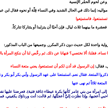
 تستمتعوا، فاستمتِعوا
رواية واحدة لكل حديث دون ذكر المكرر. وجميعها من الباب المذكور:
فقلنا: ألا نختصي؟ فنهانا عن ذلك. ثم رخَّص لنا أن ننكح المرأة بالثوب إلى أَجَلٍ. ث
إن الرسول قد أذن لكم أن تستمتعوا، يعني متعة النساء
كروا المتعة. فقال نعم. استمتعنا على عهد الرسول وأبي بكر أبو بكر و
عة ثلاثاً ثم نهى عنها
ٌ إلى امرأة من بني عامر كأنها بكرة عيطاء (ناقة فتية). فعرضنا عليها
ي أعجبها، وإذا نظَرَت إليَّ أعجبْتُها. ثم قالت: أنت ورداؤك يكفيني. ف