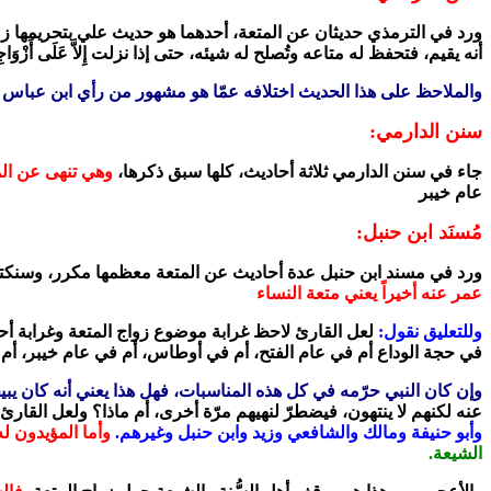
ورد في الترمذي حديثان عن المتعة، أحدهما هو حديث علي بتحريمها زمن 
أنه يقيم، فتحفظ له متاعه وتُصلح له شيئه، حتى إذا نزلت إِلاَّ عَلَى أَزْوَاجِهِمْ أَوْ مَا مَلَكَتْ أَيْمَانُهُمْ
والملاحظ على هذا الحديث اختلافه عمّا هو مشهور من رأي ابن عباس 
سنن الدارمي:
جاء في سنن الدارمي ثلاثة أحاديث، كلها سبق ذكرها،
وهي تنهى عن الم
عام خيبر
مُسنَد ابن حنبل:
ورد في مسند ابن حنبل عدة أحاديث عن المتعة معظمها مكرر، وسنكتفي
عمر عنه أخيراً يعني متعة النساء
وللتعليق نقول:
لعل القارئ لاحظ غرابة موضوع زواج المتعة وغرابة أح
في حجة الوداع أم في عام الفتح، أم في أوطاس، أم في عام خيبر، أم ف
وإن كان النبي حرّمه في كل هذه المناسبات، فهل هذا يعني أنه كان
عنه لكنهم لا ينتهون، فيضطرّ لنهيهم مرّة أخرى، أم ماذا؟ ولعل القارئ
وأبو حنيفة ومالك والشافعي وزيد وابن حنبل وغيرهم.
وأما المؤيدون له
الشيعة.