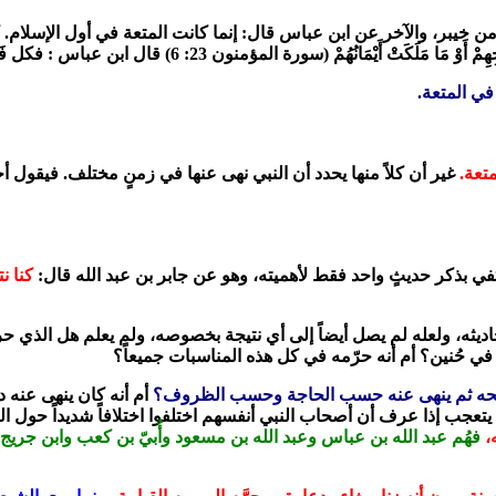
خيبر، والآخر عن ابن عباس قال: إنما كانت المتعة في أول الإسلام. كا
 (سورة المؤمنون 23: 6) قال ابن عباس : فكل فَرْجٍ سوى هذين فهو حرام
في المتعة.
تعة.
غير أن كلاً منها يحدد أن النبي نهى عنها في زمنٍ مختلف. فيقول أح
 بذكر حديثٍ واحد فقط لأهميته، وهو عن جابر بن عبد الله قال:
كنا ن
اديثه، ولعله لم يصل أيضاً إلى أي نتيجة بخصوصه، ولم يعلم هل الذي ح
ي حُنين؟ أم أنه حرّمه في كل هذه المناسبات جميعاً؟
 يبيحه ثم ينهى عنه حسب الحاجة وحسب الظروف؟
أم أنه كان ينهى عنه د
 يتعجب إذا عرف أن أصحاب النبي أنفسهم اختلفوا اختلافاً شديداً حول ال
،
فهُم عبد الله بن عباس وعبد الله بن مسعود وأُبيّ بن كعب وابن جريج