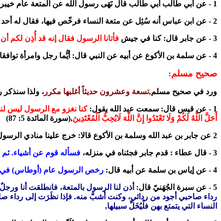
1 - عن أبي طالب أبي طالب قال نَهَى رسول الله عن المتعة عام خيبر وعن لحوم الحمُر الإنسية
2 - عن ابن عباس أنه سُئِل عن متعة النساء فرخّص فيها، فقال له أحد مواليه: إنما ذلك في الحال الشديد وفي النساء قِلّة أو نحوه فقال ابن عباس : نعم
3 - عن جابر قال: كنا في جيش
فأتانا الرسول فقال إنه قد أُذِن لكم أن
4 - عن سلمة بن الأكوع عن أبيه عن النبي قال: أيُّما رجل وامرأة توافقا فعشرة ما بينهما ثلاث ليال. فإن أحبّا أن يتزايدا أو يتتاركا تتاركاً.
صحيح مسلم:
ورد في صحيح مسلم,
تسعة وعشرون حديثاً أغلبها مكرر
، ولذا سنذكر 
1 - عن قيس قال: سمعت عبد الله يقول:
كنا نغزو مع الرسول ليس لنا نساء، 
أَحَلَّ اللَّهُ لَكُمْ وَلَا تَعْتَدُوا إِنَّ اللَّهَ لَايُحِبُّ الْمُعْتَدِينَ
,(سورة المائدة 5: 87)
2 عن جابر بن عبد الله وسلمة بن الأكوع قالا: خرج علينا منادي الرسول، فقال:
3 - قال عطاء : قدم جابر فجئناه في منزله،
فسأله قوم عن أشياء. ثم ذ
4 - عن إياس بن سلمة عن أبيه قال:
رخص الرسول عام (أوطاس) في المت
5 - عن سبرة الجُهَنيّ قال:
أذن لنا الرسول بالمتعة، فانطلقت أنا ورجل
رداء صاحبي أجود من ردائي، وكنت أشبَّ منه. فإذا نظَرَت إلى رداء صاحب
النساء التي يتمتع بهن فلْيُخَلِّ سبيلها,