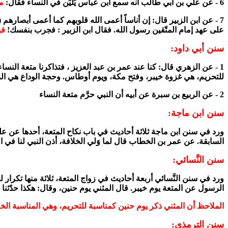
6 - عن علي بن أبي طالب أنه سمع ابن عباس يُلَيِّن في النساء فقال:
مه
7 - عن ابن الزبير قال: إن أناساً أعمى الله قلوبهم كما أعمى أبصاره
على عهد إمام المتّقين رسول الله. فقال ابن الزبير : فجرب بنفسك!
فو
سنن أبي داود:
1 - عن الزهري قال: كنا عند عمر بن عبد العزيز ، فتذاكرنا متعة الن
للتحريم، هي غزوة خيبر، وفتح مكة، ويوم أوطاس. وحجة الوداع هي المن
2 - عن الربيع بن سبرة عن أبيه أن النبي حرَّم متعة النساء
سنن ابن ماجة:
ورد في سنن ابن ماجة ثلاثة أحاديث في باب نكاح المتعة، أحدها عن عل
السابقة. عن عمر بن الخطاب قال لما وَلي الخلافة، أذن النبي لنا في المتعة
سنن النَّسائي:
ورد في سنن النَّسائي أربعة أحاديث في زواج المتعة، ثلاثة منها تكرا
الرسول عن المتعة يوم خيبر. قال المثني يوم حنين، وقال: هكذا حدّثنا 
الملاحظ أن المثني ذكر يوم حنين كمناسبة للتحريم، وهي المناسبة الخ
سنن الترمذي: