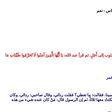
م قرأ عبد الله: يَا أَيُّهَا الَّذِينَ آمَنُوا لَا تُحَرِّمُوا طَيِّبَاتِ مَا
عمر
 نفسينا. فقالت: ما تعطي؟ فقلت ردائي، وقال صاحبي: ردائي. وكان
مكثتُ معها ثلاثاً. ثم إن الرسول قال: مَنْ كان عنده شيء من هذه