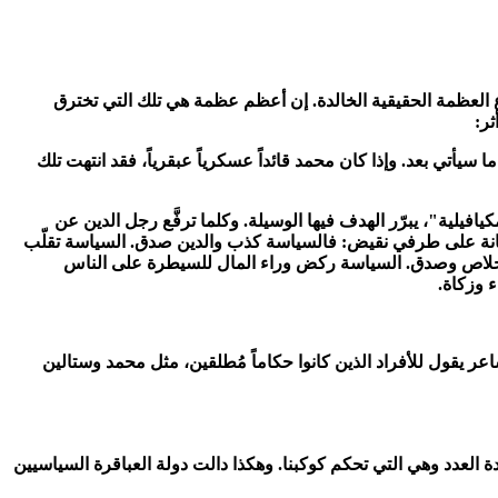
ضوع العظمة الحقيقية الخالدة. إن أعظم عظمة هي تلك التي تخترق
ثر:
ما سيأتي بعد. وإذا كان محمد قائداً عسكرياً عبقرياً
،
فقد انتهت تلك
يافيلية"
،
يبرّر الهدف فيها الوسيلة. وكلما ترفَّع رجل الدين عن
سيط نستنتج أن السياسة والديانة على طرفي نقيض: فالسياسة كذب والدين صدق. السياسة تقلّب
خلاص وصدق. السياسة ركض وراء المال للسيطرة على الناس
 وزكاة.
عر يقول للأفراد الذين كانوا حكاماً مُطلقين
،
مثل محمد وستالين
 العدد وهي التي تحكم كوكبنا. وهكذا دالت دولة العباقرة السياسيين