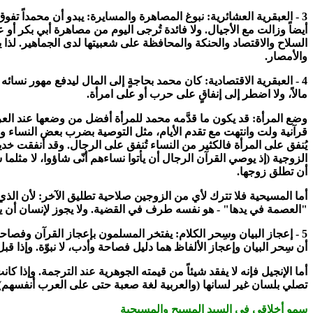
3 -
العبقرية العشائرية: نبوغ المصاهرة والمسايرة: يبدو أن محمداً 
أيضاً وزالت مع الأجيال. ولا فائدة تُرجى اليوم من مصاهرة أبي بكر 
السلاح والاقتصاد والحنكة والمحافظة على شعبيتها لدى الجماهير. لذا ي
والأمصار.
4 -
العبقرية الاقتصادية: كان محمد بحاجةٍ إلى المال ليدفع مهور نسائ
مالاً
،
ولا اضطر إلى إنفاقٍ على حرب أو على امرأة.
وضع المرأة: قد يكون ما قدَّمه محمد للمرأة أفضل من وضعها عند الع
قرآنية ولت وانتهت مع تقدم الأيام
،
مثل التوصية بضرب بعض النساء وهجرهن في المضاجع (النسا
يُنفق على المرأة فالكثير من النساء تُنفق على الرجال. وقد أنفقت خ
الزوجية (إذ يوصي القرآن الرجال أن يأتوا نساءهم أنّى شاؤوا
،
أن تطلق زوجها.
أما المسيحية فلا تترك لأي من الزوجين صلاحية تطليق الآخر: لأن الذي
"العصمة في يدها" - هو نفسه طرف في القضية. ولا يجوز لإنسان أن ي
5 -
إعجاز البيان وسِحر الكلام: يفتخر المسلمون بإعجاز القرآن وفصاح
أن سِحر البيان وإعجاز الألفاظ هما دليل فصاحة وأدب
،
لا نبوّة. وإذا 
أما الإنجيل فإنه لا يفقد شيئاً من قيمته الجوهرية عند الترجمة. وإذا ك
تصلي بلسان غير لسانها (والعربية لغة صعبة حتى على العرب أنفسهم)
سمو أخلاقي في السيد المسيح والمسيحية