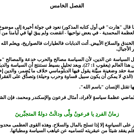
الفصل الخامس
اق (كما قال "هارت" في أول كتابه المذكور) نعود في جولة أخيرة إلى مو
عظمة المحمدية - في بعض نواحيها - انقضت ولم يبقَ لها في أيامنا من أ
ندق والسلاح الأبيض. أتت الدبابات فالطيارات فالصواريخ
،
ويعلم الله 
 الأجيال.
صل السياسة عن الدين
،
لأن السياسة مصالح والحرب خدعة والمصالح "مك
حفظ نفسه من أدناس هذا العالم (يعقوب 1: 27). وبعد تحليلٍ ب
ياسة حقد وضغينة مبيَّتة يقول فيها الدبلوماسي خلاف ما يُضمر
،
والدين إ
له (الذي لا يمكن أن يكون سبيل قساوة وحرب وحيلة) وتصدُّق على الفقراء
ها تقتل الإنسان "باسم الله".
لماضي عظمةُ سياسةٍ لأفراد
،
أمثال فرعون والإسكندر ومحمد
،
فإن الشا
زمانُ الفردِ يا فرعونُ ولَّى ودالَتْ دولةُ المتجبِّرينَ
 على السياسة إلا إذا تسلح بالمال والسلاح. وهذه القوى العظمى محدودة
فلم يفقد شيئاً من عبقريته لتساميه عن غياهب السياسة ومطباتها.