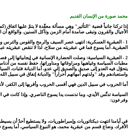
محمد صورة من الإنسان القديم
إذا تركنا جانباً قضية "التأثير" وهي مسألة معقّدة لا يتمّ عليها اتف
الأجيال والقرون وتبقى صامدة أمام الزمن وتآكل السنين. والواقع أن ال
1 -
العبقرية العسكرية: انتهى عصر السيف والرمح والقوس والترس والخ
العبقرية. أما يسوع فما في عبقريته من سلاح
،
لذا لا تنقص عبقريته عبر
2 -
العبقرية السياسية: وصلت الحضارة الإنسانية في إيجابياتها إلى ف
مطبات السياسة وغياهبها ومراوغاتها ومناوراتها
،
يتحوّل فيه العدو إلى صديق والصديق إلى عدو
،
أما الديانة فثبات. الس
واستعبادهم وقد "ولدتهم أمهاتهم أحراراً" والديانة إنفاق في سبيل ال
أما الحروب في سبيل الدين فهي أقسى الحروب وأقربها إلى الكفر
،
لأن
السياسة تدنِّس الأيدي
،
وما تدنست يدا يسوع الناصري. وإذا كانت في ا
وفرعون:
في أيامنا انتهت ديكتاتوريات وإمبراطوريات
،
ولا يستطيع أحدٌ أن يسيطر
الأفراد
،
وضاع قسم من عبقرية محمد
،
هو النبوغ السياسي. أما يسوع 