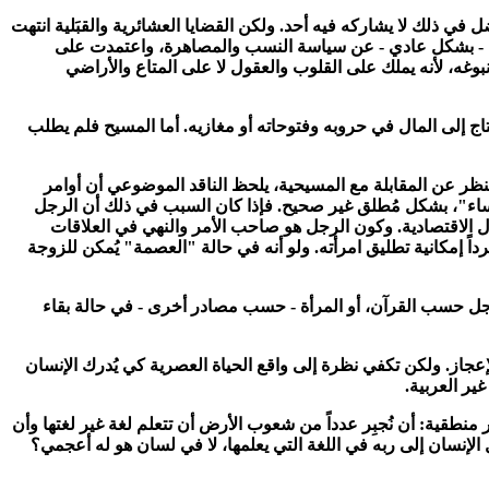
 في ذلك لا يشاركه فيه أحد. ولكن القضايا العشائرية والقبَلية انتهت
خلت - بشكل عادي - عن سياسة النسب والمصاهرة
،
واعتمدت على
بوغه
،
لأنه يملك على القلوب والعقول لا على المتاع والأراضي
اج إلى المال في حروبه وفتوحاته أو مغازيه. أما المسيح فلم يطلب
نظر عن المقابلة مع المسيحية
،
يلحظ الناقد الموضوعي أن أوامر
،
بشكل مُطلق غير صحيح. فإذا كان السبب في ذلك أن الرجل
ل الاقتصادية. وكون الرجل هو صاحب الأمر والنهي في العلاقات
تاتوراً ويترك في يده منفرداً إمكانية تطليق امرأته. ولو أنه في حالة "العصمة" يُمكن للزوجة
جل حسب القرآن
،
أو المرأة - حسب مصادر أخرى - في حالة بقاء
عجاز. ولكن تكفي نظرة إلى واقع الحياة العصرية كي يُدرك الإنسان
ير العربية.
ر منطقية: أن نُجبِر عدداً من شعوب الأرض أن تتعلم لغة غير لغتها وأن
لإنسان إلى ربه في اللغة التي يعلمها
،
لا في لسان هو له أعجمي
؟