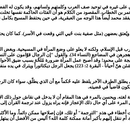
تفوق على غيره في توحيد صف العرب وكلمتهم ولسانهم
،
وقد يكون له الفضل
أو عمر بن الخطاب. المقصود من الكلام هو أن الفئات الحاكمة نفسها ت
فقد محمد أيضاً هذا الوجه من العبقرية
،
في حين يحتفظ المسيح بكامل ن
ه ويُعتق بعضهن (مثل صفية بنت حُيي التي وقعت في الأسر). كما كان يحت
رب قبل الإسلام
،
ولكنه لا يعلو على وضع المرأة في المسيحية. وبغض ال
ء 34). والقول "إن الرجال قوّامون على النساء"
ديجة على محمد! وقد أصبح عمل المرأة ضرورة مُلحَّة بسبب ضيق الأحوا
لا مثلما شئن هنّ أحياناً - البقرة 2: 223) يجعل الرجل ديك
 يطلق الطرف الآخر يلفظ عليه حُكماً مع أن الذي يطلّق
،
سواء كان الر
كون قاضياً في قضيته.
ة لغته. ويحسن بالمرء في هذا المقام أن لا يدخل في نقاش حول ذلك الإ
قبل المرء على أي حال ذلك الإعجاز فإنه يراه يزول عند ترجمة القرآن إلى غ
انت أخطاء في هذه "الترجمة" أو تلك
،
فإن إصلاحها ممكن دائماً. وما الأكث
،
أم ننقل إليهم بأكبر أمانة ممكنة كلمة الله
؟
أليس من الأفضل أن يبتهل ا