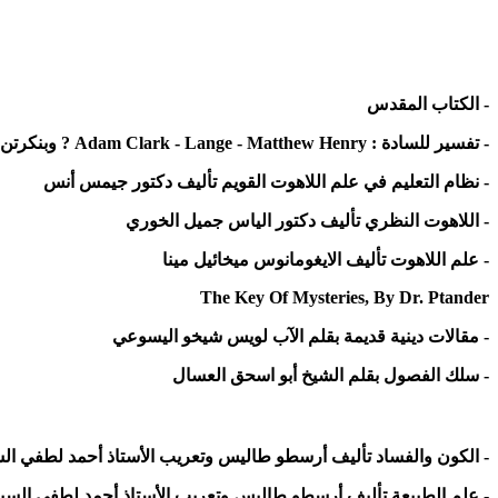
- الكتاب المقدس
- تفسير للسادة : Adam Clark - Lange - Matthew Henry ? وبنكرتن
- نظام التعليم في علم اللاهوت القويم تأليف دكتور جيمس أنس
- اللاهوت النظري تأليف دكتور الياس جميل الخوري
- علم اللاهوت تأليف الايغومانوس ميخائيل مينا
The Key Of Mysteries, By Dr. Ptander
- مقالات دينية قديمة بقلم الآب لويس شيخو اليسوعي
- سلك الفصول بقلم الشيخ أبو اسحق العسال
- الكون والفساد تأليف أرسطو طاليس وتعريب الأستاذ أحمد لطفي ال
- علم الطبيعة تأليف أرسطو طاليس وتعريب الأستاذ أحمد لطفي السي