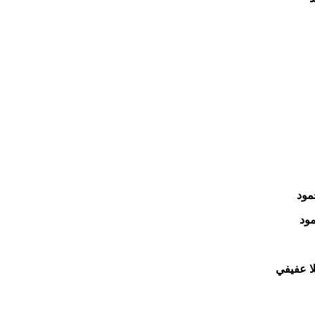
مود
مود
لا عفيفي