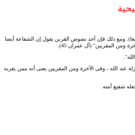
يحية
: (ولله الشافعة جميعا). ومع ذلك فإن أحد نصوص القرىن يقول إن الشفاعة أيضا
 ومن المقربين" (آل عمران 45).
له".
ند الله ، وفى الآخرة ومن المقربين يعنى أنه ممن يقربه
له شفيع أمته.