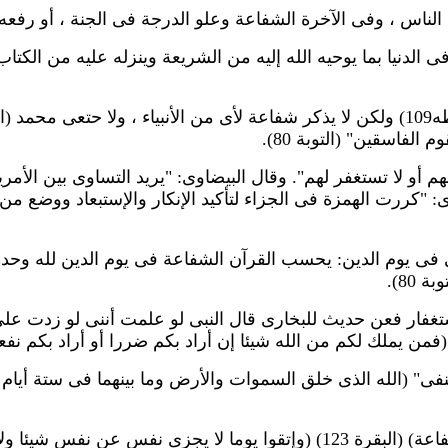
اس ، وفى الآخرة الشفاعة وعلو الدرجة فى الجنة ، أو رفعه إ
ة ومكانة عند الله فى الدنيا بما يوحيه الله إليه من الشريعة وينزله عليه
ورغم أن القرآن قال الشفاعة: "لمن يأذن له الرحمن" (طه109) ولكن لا يذكر شفاعة لأى 
الفاسقين" (التوبة 80).
و لا تستغفر لهم". وقال البيضاوى: "يريد التساوى بين الأمري
فى النار؟" (الزمر16). ففسره البيضاوى: "كررت الهمزة فى الجزاء لتأكيد الإنكار و
80).
فار فعن حديث للبخارى قال النبى لو علمت أننى لو زدت على
 يملك لكم من الله شيئا إن أراد بكم ضررا أو أراد بكم نفعا) (ال
ى" (الله الذى خلق السموات والأرض وما بينهما فى ستة أيام