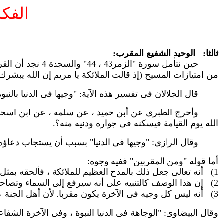
الفكر
ثالثا: الوحيد الشفيع المقرب:
حين نتأمل سورة 
من امتيازات المسيح (إذ قالت الملائكة يا مريم إن الله يبشرك 
قال الجلالان فى تفسير هذه الآية: "وجيها فى الدنيا بالنبوة 
وأخرج الطبرى عن أبن حميد ، عن سلمه ، عن ابن اسحاق ، عن
الله يوم القيامة فيسكنه فى جواره ودنيه منه؟.
وقال الرازى: "وجيها فى الدنيا" بسبب أن يستجاب دعاؤه ويح
أما قوله "ومن المقربين" ففيه وجوه:
1) أنه تعالى جعل ذلك بالمدح العظيم للملائكة ، فألحقه بمثل منزلتهم ودرجتهم فى هذه الصفة.
2) إن هذا الوصف كالتنبيه على أنه سيرفع إلى السماء وتصاحب الملائكة.
3) أنه ليس كل وجيه فى الآخرة يكون مقربا. لأن أهل الجنة على مراتب ودرجات.
وقال البيضاوى: "الوجاهة فى الدنيا النبوة ، وفى الآخرة الشفاع