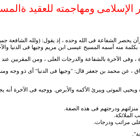
 الإسلامى ومهاجمته للعقيد ةالمس
"الزمر43 ، 44" والسجدة 4 نجد أن القرآن يحصر الشفاعة فى الله وحده ، إذ يقول
بكلمة منه أسمه المسيح عيسى ابن مريم وجيها فى الدنيا والآخرة
، وفى الآخرة بالشفاعة والدرجات العلى ، ومن المقربين عند ال
 محمد بن جعفر قال: "وجيها فى الدنيا" أى ذو وجه ومنزلة ع
يى الموتى ويبرئ الأكمه والأبرص. ووجيه فى الآخرة أنه يجع
ة".