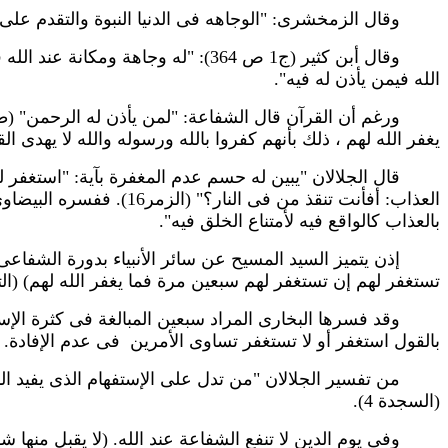
وقال الزمخشرى: "الوجاهه فى الدنيا النبوة والتقدم على الن
وقال أبن كثير (ج1 ص 364): "له وجاه
الله فيمن يأذن له فيه".
يغفر الله لهم ، ذلك بأنهم كفروا بالله ورسوله والله لا يهدى القوم 
قال الجلالان "يبين له حسم عدم المغفرة بآية: "استغفر لهم أ
العذاب: أفأنت تنقذ من 
بالعذاب كالواقع فيه لأمتناع الخلق فيه".
تستغفر لهم إن تستغفر لهم سبعين مرة فما يغفر الله لهم) (التوبة 
وقد فسرها البخارى المراد سبعين المبالغة فى كثرة الإستغ
بالقول استغفر أو لا تستغفر تساوى الأمرين فى عدم الإفادة. (فمن
من تفسير الجلالان "من تدل على الإستفهام الذى يفيد النف
(السجدة 4).