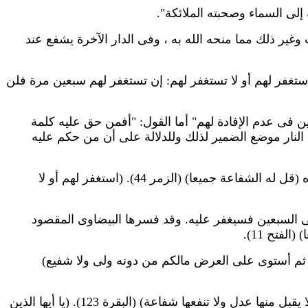
لى السماء وصحبته الملائكة".
 من الكتاب وغير ذلك مما منحه الله به ، وفى الدار الآخرة يشفع عند
من الأنبياء ، ولا حتعى محمد (استغفر لهم أو لا تستغفر لهم: إن تستغفر لهم سبعين مرة فلن
ن فى عدم الإفادة لهم" أما القول: "أفمن حق عليه كلمة
الإستبعاد ووضع من النار موضع الضمير لذلك وللدلالة على أن من حكم عليه
إذن يتميز السيد المسيح عن سائر الأنبياء بدورة الشفاعى فى يوم الدين: يحسب القرآن الشفاعة فى يوم الدين لله وحده (قل له الشفاعة جميعا) (الزمر 44). (استغفر لهم أو لا
 السبعين فسيغفر عليه. وقد فسرها البيضاوى المقصود
فتح 11).
 ثم أستوى على العرض مالكم من دونه ولى ولا شفيع)
وفى يوم الدين لا تنفع الشفاعة عند الله. (لا يقبل منها شفاعة) (البقرة 123) (وإتقوا يوما لا يجزى نفس عن نفس شيئا ولا يقبل منها عدل ولا تنفعها شفاعة) (البقرة 123). (يا أيها الذين