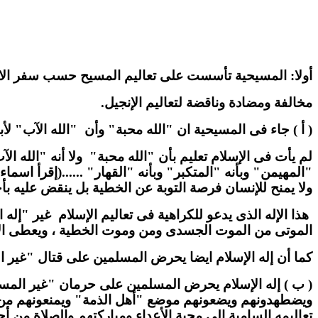
أولا: المسيحية تأسست على تعاليم المسيح حسب سفر الانجيل
مخالفة ومضادة وناقضة لتعاليم الإنجيل.
( أ ) جاء فى المسيحية ان "الله محبة" وأن
"الله الآب" لأب
لم يأت فى الإسلام تعليم بأن "الله محبة"
ولا أنه "الله ا
"المهيمن" وبأنه "المتكبر" وبأنه "القهار" ......(إقرأ اسماء
ولا يمنح للإنسان فرصة التوبة عن الخطية بل ينقض عليه ب
هذا الإله الذى يدعو للكراهية فى تعاليم الإسلام
غير "إله 
الموتى من الموت الجسدى ومن وموت الخطية ، ويعطى الإنس
كما أن إله الإسلام ايضا يحرض المسلمين على قتال "غير ا
( ب ) إله الإسلام يحرض المسلمين على حرمان "غير المسل
ويضطهدونهم ويضعونهم موضع "أهل الذمة" ويمنعونهم من بناء
تعاليمه السامية إلى محبة الأعداء ومباركتهم والصلاة من أجل