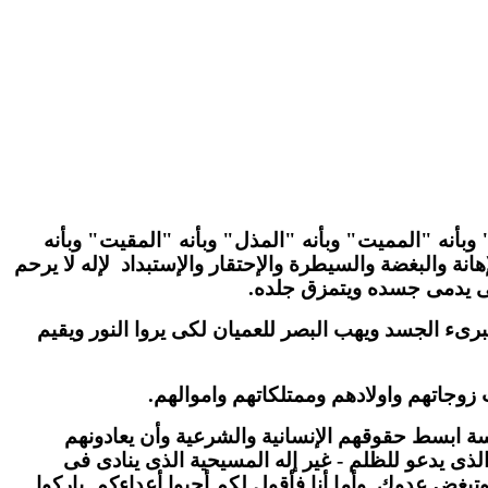
" وبأنه "المميت" وبأنه "المذل" وبأنه "المقيت" وبأنه
هانة والبغضة والسيطرة والإحتقار والإستبداد
لإله لا يرحم
حتى يدمى جسده ويتمزق جلده.
ىء الجسد ويهب البصر للعميان لكى يروا النور ويقيم
زوجاتهم واولادهم وممتلكاتهم واموالهم.
ة ابسط حقوقهم الإنسانية والشرعية وأن يعادونهم
لذى يدعو للظلم - غير إله المسيحية الذى ينادى فى
بغض عدوك. وأما أنا فأقول لكم أحبوا أعداءكم. باركوا