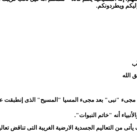
ليكم ويطردونكم.
آب
 الله
ن مجىء "نبى" بعد مجىء المسيا "المسيح" الذى إنطبقت على
لأنبياء أنه "خاتم النبوات".
ى من التعاليم الجسدية الارضية الغريبة التى تناقض تعالي