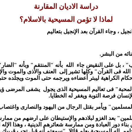
دراسة الاديان المقارنة
لماذا لا تؤمن المسيحية بالاسلام؟
 ، وجاء القرآن بعد الإنجيل بتعاليم
نائه من البشر.
لآب" ، بل على النقيض جاء
الله
بأنه "المنتقم" وبأنه "الضار
 الله فى القرآن" وكلها تشير إلى
العنف والأذى والموت والإ
أحكام الكراهية ليبتر أعضاءه ويرجمه حتى الموت ويجلده 
المحبة" فى تعاليم المسيحية الذى يجول
يشفى المرضى ؤيبر
ان فرصة التوبة ويغفر له الخطايا.
لمسلمين" ويأمر بقتل الرجال من اليهود والنصارى واغتصاب 
مين" بعد الغزو لبلادهم والإستيطان على ارضهم من ممارس
 دور العبادة ومن ممارسة شعائرهم الدينية ، وهذا الإله ا
هم. إله المسيحية يعلم قائلا
"سمعتم أنه قيل تحب قريبك وت