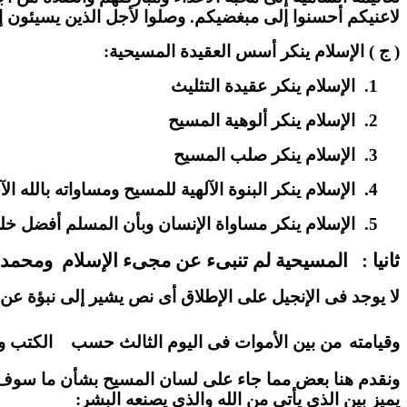
لاعنيكم أحسنوا إلى مبغضيكم. وصلوا لأجل الذين يسيئون إ
( ج ) الإسلام ينكر أسس العقيدة المسيحية:
1.
الإسلام ينكر عقيدة التثليث
2.
الإسلام ينكر ألوهية المسيح
3.
الإسلام ينكر صلب المسيح
4.
الإسلام ينكر البنوة الآلهية للمسيح ومساواته بالله ال
5.
الإسلام ينكر مساواة الإنسان وبأن المسلم أفضل خلق
ثانيا :
المسيحية لم تنبىء عن مجىء الإسلام
ومحمد
لا يوجد فى الإنجيل على الإطلاق أى نص يشير إلى نبؤة ع
وقيامته
من بين الأموات فى اليوم الثالث حسب
الكتب وا
ونقدم هنا بعض مما جاء على لسان المسيح بشأن ما سوف يأت
يميز بين الذى يأتى من الله والذى يصنعه البشر: