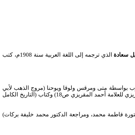
يل سعادة
الذي ترجمه إلى اللغة العربية سنة 1908م، كتب
كتوب بواسطة متى ومرقس ولوقا ويوحنا (مروج الذهب لأبي
الحسن المسعودى الجزء 1 ص161) وكتاب (البداية والنهاية للإمام عماد الدين الجزء الثاني ص100) وكتاب (القول الإبريزي للعلامة أحمد المقريزي ص18) وكتاب (التاريخ الكامل
الدكتورة فاطمة محمد، ومراجعة الدكتور محمد خليفة بركات)