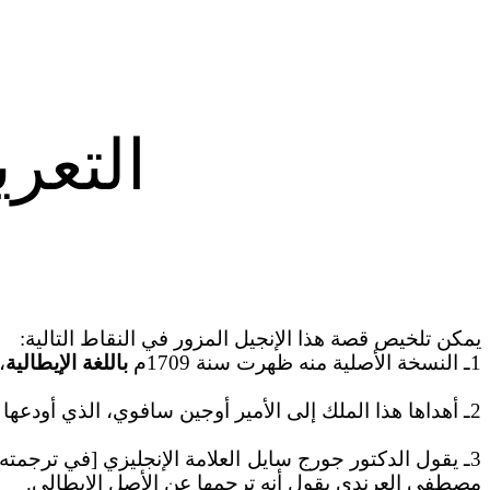
التعري
يمكن تلخيص قصة هذا الإنجيل المزور في النقاط التالية:
1ـ النسخة الأصلية منه ظهرت سنة 1709م
باللغة الإيطالية
،
2ـ أهداها هذا الملك إلى الأمير أوجين سافوي، الذي أودعها بمكتبة فينا سنة 1838ميلادية، ولازالت هناك إلى الآن.
3ـ يقول الدكتور جورج سايل العلامة الإنجليزي [في ترجمته
مصطفى العرندي يقول أنه ترجمها عن الأصل الإيطالي.