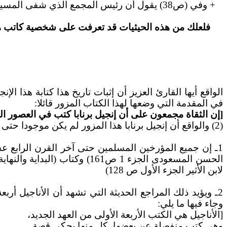
+ وفي (ص38) يقول أن رئيس المجمع الذي شفى المسيح غلامه عَبَدَ
فلعلك من هذه الحيثيات قد تعرفت على شخصية كاتب هذا
الواقع أيها القارئ العزيز أن إثبات تاريخ هذا كتابة هذا ال
في المقدمة التي وضعها لهذا الكتاب المزور قائلا:
[إن الثقاة مجمعون على أن إنجيل برنابا كتب في العصور 
(2) والواقع أن إنجيل برنابا هذا المزور لم يكن موجودا حتى القرن الرابع عشر الميلادي، يتضح ذلك مما يلي:
1ـ إن جميع المؤرخين المسلمين حتى آخر القرن الرابع 
لابن الأثير الجزء الأول ص 128)
2ـ ويؤيد ذلك المراجع الحديثة التي تشهد أن الأناجيل أر
وجاء فيها ما يلي:
[الأناجيل هي الكتب الأربعة الأولى من العهد الجديد،
وهي كتب منفصلة عن بعضها، كل منها يحكي قصة