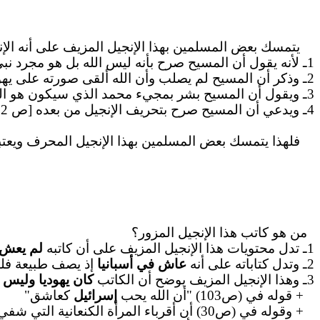
يتمسك بعض المسلمين بهذا الإنجيل المزيف على أنه الإنجي
1ـ لأنه يقول أن المسيح صرح بأنه ليس الله بل هو مجرد نبي [ذكر هذا في صفحات: 15 و26 و34 و68 و70 الخ]
2ـ وذكر أن المسيح لم يصلب وأن الله ألقى صورته على يهوذا فصلبوه عوضا عن يسوع أما يسوع فقد رفعه الله إلى السماء [ذكر ذلك في ص320ـ322]
3ـ ويقول أن المسيح بشر بمجيء محمد الذي سيكون هو المسيح [ص77 و161 و85 و110 270]
4ـ ويدعي أن المسيح صرح بتحريف الإنجيل من بعده [ص 72 و189]
فلهذا يتمسك بعض المسلمين بهذا الإنجيل المحرف ويعتبرو
من هو كاتب هذا الإنجيل المزور؟
1ـ تدل محتويات هذا الإنجيل المزيف على أن كاتبه
لم يعش
2ـ وتدل كتاباته على أنه
عاش في أسبانيا
إذ يصف طبيعة فلس
3ـ وهذا الإنجيل المزيف يوضح أن الكاتب
كان يهوديا وليس 
+ قوله في (ص103) "أن الله يحب
إسرائيل
كعاشق"
+ وقوله في (ص30) أن أقرباء المرأة الكنعانية التي شفي المسيح ابنتها اعتنقوا جميعهم