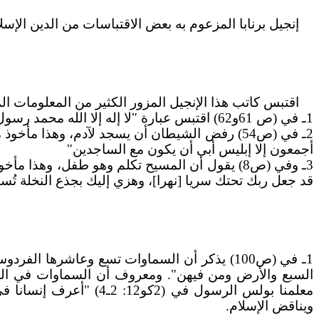
إنجيل برنابا المزعوم به بعض الاقتباسات من الدين الإسل
اقتبس كاتب هذا الإنجيل المزور الكثير من المعلومات المو
1ـ في (ص 61و62) اقتبس عبارة "لا إله إلا الله محمد رسول الله".
2ـ في (ص54) رفض الشيطان أن يسجد لآدم، وهذا مأخوذ من (سورة الحِجر29ـ 31) "وإذ قال ربك للملائكة إني خالق بشر من صلصال
أجمعون إلا إبليس أبى أن يكون مع الساجدين"
3ـ وفي (ص8) يقول أن المسيح تكلم وهو طفل، وهذا مأخوذ مما جاء في (سورة آل عمران46) "ويكلم الناس في المهد
قد جعل ربك تحتك سريا [نهرا]، وهزي إليك بجذع النخلة تُسا
السبع والأرض ومن فيهن". ومعروف أن السماوات في المس
معلمنا بولس الرسول في (2كو12: 2ـ4) "أعرف إنسانا في المسيح
ويناقض الإسلام.