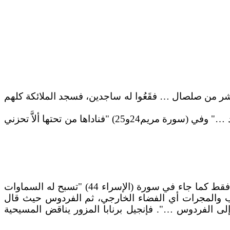
…
فقَعُوا له ساجدين، فسجد الملائكة كلهم
…
" وفي (سورة مريم24و25) "فناداها من تحتها ألاَّ تحزني
1ـ في (ص100) يذكر أن السماوات تسع وعاشرها الفردوس. وهذا يتناقض مع الإسلام الذي يقول بأن السماوات سبع فقط كما جاء في سورة (الإسراء 44) "تسبح له السماوات
كب والمجرات أي الفضاء الخارجي، ثم الفردوس حيث قال
لى الفردوس
…
". فإنجيل برنابا المزور يناقض المسيحية