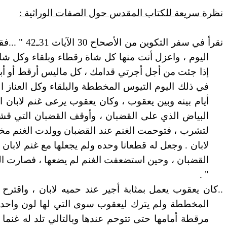
نظرة سريعة للكتاب المقدس حول الصفات الوراثية :
نقرأ في س
اليوم ، واعزل أنت منها كل شاة رقطاء وبلقاء وكل شا
إذا جئت من أجل أجرتي قدامك ، كل ماليس أرقط أو أب
في ذلك اليوم التيوس المخططة والبلقاء وكل العناز ال
أيام بينه وبين يعقوب ، وكان يعقوب يرعى غنم لابان
البياض الذي على القضبان ، وأوقف القضبان التي قش
لتشرب ، فتوحمت الغنم عند القضبان وولدت الغنم مخ
لابان . وجعل له قطعانا وحده ولم يجعلها مع غنم لابا
القضبان ، وحين استضعفت الغنم لم يضعها ، فصارت الضع
" .
..كان يعقوب يعمل بمثابة أجير عند حميه لابان ، واقترح 
المخططة ولم يترك ليعقوب سوى التي لها لون واحد ، 
مرقطة أمامها حتى تتوحم عندها وبالتالي تلد له غنما 