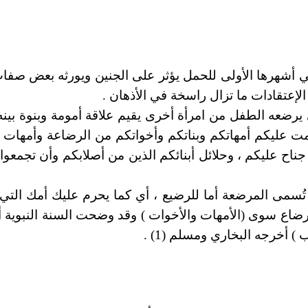
 في أشهرها الأولى للحمل يؤثر على الجنين ويورثه بعض صفا
الإعتقادات ما تزال راسخة في الأذهان .
رضعه الطفل من امرأة أخرى يقيم علاقة أمومة وبنوة بينه 
تقادات حيث جاء بسورة النساء الآية 23 " حُرمت عليكم أمهاتكم وبناتكم وأخواتكم م
جناح عليكم ، وحلائل أبنائكم الذين من أصلابكم وأن تجمعوا ب
تُسمى المرضعة أما للرضيع ، أي كما يحرم عليك أمك التي
لرضاع سوى (الأمهات والأخوات ) وقد وضحت السنة النبوية 
أخرجه البخاري ومسلم (1) .