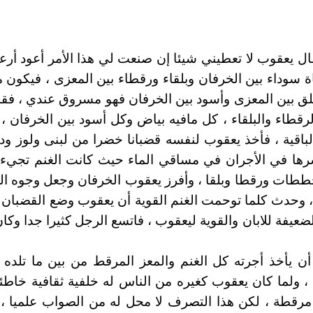
فر التكوين من الأصحاح 30 الآيات 31ـ42 " ...فقال يعقوب لا تعطيني شيئا إن صنعت لي 
ة سوداء بين الخرفان وبلقاء ورقطاء بين المعزى ، فيكون
لق بين المعزى وأسود بين الخرفان فهو مسروق عندي ، فقا
رقطاء والبلقاء ، كل مافيه بياض وكل أسود بين الخرفان ، 
 الباقية ، فأخذ يعقوب لنفسه قضبانا خضرا من لبنى ولوز
رها في الأجران في مساقي الماء حيث كانت الغنم تجيء ل
ططات ورقطا وبلقا ، وأفرز يعقوب الخرفان وجعل وجوه ال
ن ، وحدث كلما توحمت الغنم القوية أن يعقوب وضع القضبان 
يفة للابان والقوية ليعقوب ، فاتسع الرجل كثيرا جدا وكان
أن يأخذ أجرته كل الغنم والمعز المرقط من بين ما تلده ا
ولما كان يعقوب كغيره من الناس له خلفية ثقافية خاطئة 
مرقطة ، لكن هذا التصرف لا محل له من الصواب علميا ، لأن