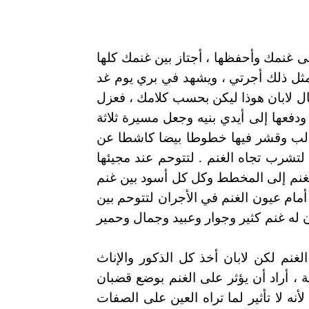
هذا الأمر أعود أرعى غنمك وأحفظها ، أجتاز بين غنمك كلها
 مثل ذلك أجرتي ، ويشهد في بري يوم غد
ل لابان هوذا ليكن بحسب كلامك ، فعزل
ودفعها إلى أيدي بنيه وجعل مسيرة ثلاثة
 ودلب وقشر فيها خطوطا بيضا كاشطا عن
تشرب تجاه الغنم . لتتوحم عند مجيئها
غنم إلى المخطط وكل كل أسود بين غنم
أمام عيون الغنم في الأجران لتتوحم بين
 له غنم كثير وجوار وعبيد وجمال وحمير
لغنم لكن لابان أخذ كل الذكور والإناث
، أراد أن يؤثر على الغنم بوضع قضبان
ه لا تأثير لما تراه العين على الصفات