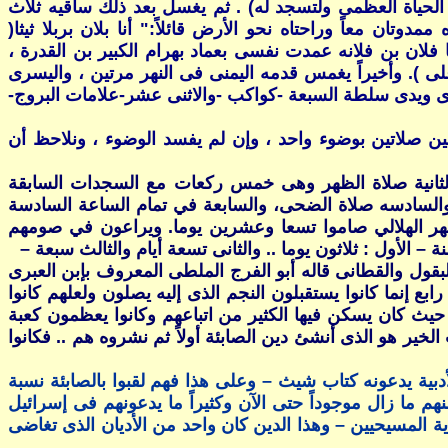
ى الحياة العظمى ولتسجد له) . ثم يغسل بعد ذلك ساقيه ثلاث
ان معاً وراحتاه نحو الأرض قائلاً:" أنا بلان بربلا ثيثا(
فلان بن فلانه عمدت نفسى بعماد بهرام الكبير بن القدرة ،
ى ). وأخيراً يغمس قدمه اليمنى فى النهر مرتين ، واليسرى
ماى ويدى سلطة السبعة -كواكب -والاثنى عشر-علامات البروج-
بين صلاتين بوضوء واحد ، وإن لم يفسد الوضوء ، ونلاحظ أن
ثانية صلاة الظهر وهى خمس ركعات مع السجدات السابقة
السادسه صلاة الضحى، والسابعة في تمام الساعة السادسة
شهر الهلالي صاموا تسعا وعشرين يوما. ويراعون في صومهم
لأول : ثلاثون يوما .. والثانى تسعة أيام والثالث سبعة –
ض البقول والقطانى قاله أبو الفرج الملطى المعروف بإبن العبرى
 إنما كانوا يستقبلون النجم الذى إليه يصلون ولعلهم كانوا
حيث كان يسكن فيها الكثير من اتباعهم وكانوا يعظمون كعبة
ير هو الذى أنشئ دين الصابئة أولاً ثم نشروه هم .. فكانوا
لأدبية يدعونه كتاب شيث – وعلى هذا فهم لقبوا بالصابئة نسبة
هم ما زال موجوداً حتى الآن وكثيراً ما يدعونهم فى إسرائيل
ية المسيحيين – وهذا الدين كان واحد من الأديان الذى تغاضى