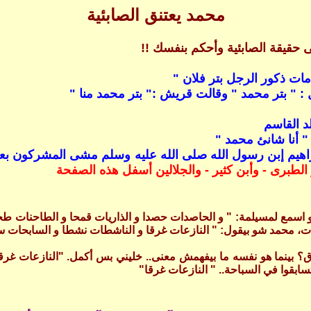
محمد يعتنق الصابئية
لى حقيقة الصابئية وأحكم بنفسك !!
ات ذكور الرجل بتر فلان "
 : " بتر محمد " وقالت قريش :" بتر محمد منا "
د القاسم
 أنا شانئ محمد "
هيم إبن رسول الله صلى الله عليه وسلم مشى المشركون بعضهم 
الطبرى - وأبن كثير - والجلالين أسفل هذه الصفحة
سمع لمسيلمة: " و الحاصدات حصدا و الذاريات قمحا و الطاحنات طحنا و ا
حمد شو بيقول: " النازعات غرقا و الناشطات نشطا و السابحات سبحا فالس
بينما هو نفسه ما بيفهمش معنى.. خليني بس أكمل. "النازعات غرقا " ه
سابقوا في السباحة.. " النازعات غرقا"