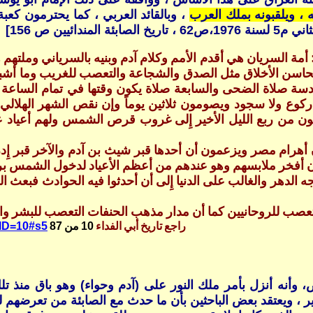
 ، ويلقبونه بملك العرب
، وبالقائد العربي ، كما يحترمون كعب
يين ص 156]
 أمة السريان هي أقدم الأمم وكلام آدم وبنيه بالسرياني وملته
 الأخلاق مثل الصدق والشجاعة والتعصب للغريب وما أشبه ذلك 
صلاة الضحى والسابعة صلاة يكون وقتها في تمام الساعة ال
كوع ولا سجود ويصومون ثلاثين يوماً وإن نقص الشهر الهلالي
من ربع الليل الأخير إِلى غروب قرص الشمس ولهم أعياد ع
ام مصر ويزعمون أن أحدها قبر شيث بن آدم والآخر قبر إِدريس
أفخر ملابسهم وهو عندهم من أعظم الأعياد لدخول الشمس برج
ه الدهر والغالب على الدنيا إِلى أن أحدثوا فيه الحوادث فبعث الل
 التعصب للروحانيين كما أن مدار مذهب الحنفات التعصب للبشر و
راجع تاريخ أبي الفداء
10 من 87
CID=10#s5
 وأنه أنزل بأمر ملك النور على (آدم وحواء) وهو باق منذ تلك
 ويعتقد بعض الباحثين بأن ما حدث مع الصابئة من تعرضهم للذبح