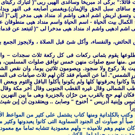
 قائلاً:" بركى اد مبريخا وساغدى الهيى ربى"( لتبارك ركبتا
ساقاى سبل الحق والإيمان).ويغمس أصابعه فى النهر ويداه ممدوت
ى وتسق لريش اشم ادهى واشم اد منداد هيى مدخر إلى"( أنا 
الكمال بيت الحياة - اسم الحياة واسم منداد هيى منطوقان عل
إلى اشم ادهيى واشم اد منداد هيى مدخرا لى "( لتبتعد عن قد
 الحائض، والنفساء، وأكل شئ قبل الصلاة ، ولايجوز الجمع 
وعها يقوم بثمانى ركعات فى كل ركعة ثلاث سجدات – وال
لشمس .منها سبع صلوات منهن خمس توافق صلوات المسلمين، و
ميت بلا ركوع ولا سجود. ويصومون ثلاثين يوما، وان نقص ال
لشمس". أما عن الصيام فقد كان لهم ثلاث صيامات فى السنة – ا
شيئاً وكانوا يحرقونها كلها ولم يكونوا يأكلوا الباقل والثوم وبع
طب الشمالى وقال غيره القطب الجنوبى وقال آخر مكة وقال رابع
فكان لهم حج بالقرب من حرٌان بالجزيرة وهى ما بين النهرين 
س وإبنية أدريس " أخنوخ " وصابئ .. ويعتقدون أن إبن شيث الخ
اً
ير ) وكتب بالكلدانية ومنها كتاب يشتمل على كثير من المواعظ ا
 أو صبأوت أى الجنود السماوية التى كانوا يعبدونها وكثير من
 كان منهم وهم تلاميذه – ولهم معمودية تتشابه تماما مع معمود
تبعة من ضمن جملة اهل الكتاب