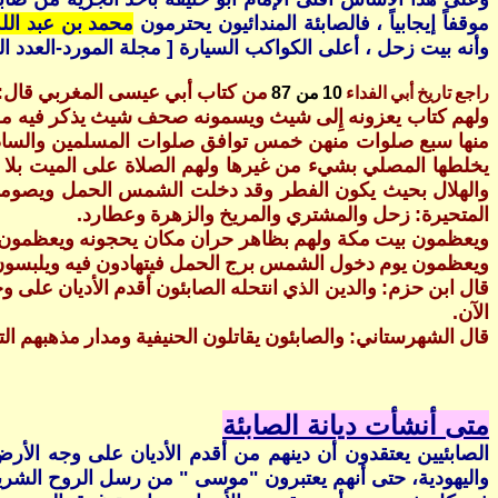
موقفاً إيجابياً ، فالصابئة المندائيون يحترمون
محمد بن عبد الله
وأنه بيت زحل ، أعلى الكواكب السيارة [ مجلة المورد-العدد الثاني م5 لسنة 1976،ص62 ، تاريخ الصابئة المندائ
من كتاب أبي عيسى المغربي قال‏:‏
راجع تاريخ أبي الفداء
10 من 87
ولهم كتاب يعزونه إِلى شيث ويسمونه صحف شيث يذكر فيه محاسن
منها سبع صلوات منهن خمس توافق صلوات المسلمين والسادسة 
يخلطها المصلي بشيء من غيرها ولهم الصلاة على الميت بلا ر
والهلال بحيث يكون الفطر وقد دخلت الشمس الحمل ويصومون 
المتحيرة‏:‏ زحل والمشتري والمريخ والزهرة وعطارد‏.‏
ويعظمون بيت مكة ولهم بظاهر حران مكان يحجونه ويعظمون أهر
ويعظمون يوم دخول الشمس برج الحمل فيتهادون فيه ويلبسون 
قال ابن حزم‏:‏ والدين الذي انتحله الصابئون أقدم الأديان على وج
الآن‏.‏
قال الشهرستاني‏:‏ والصابئون يقاتلون الحنيفية ومدار مذهبهم
متى أنشأت ديانة الصابئة
الصابئيين يعتقدون أن دينهم من أقدم الأديان على وجه الأرض،
واليهودية، حتى أنهم يعتبرون "موسى " من رسل الروح الشرير ،