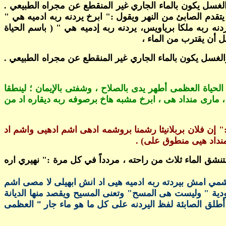
الغسل يكون بالماء الجاري غير المنقطع عن مجراه الطبيعي .
يتقدم الصابئ من النهر ويقول :" ابرخ يردنه ربه ادميه هي "
نه ربه ملكا برياويس، يردنه ربه إدميه هي " ( باسم الحياة
بل أن يقترب من الماء ،
والغسل يكون بالماء الجاري غير المنقطع عن مجراه الطبيعي .
لحياة العظمى أطهر يدى بالصلاح ، وشفتى بالإيمان ؛ لينطقا
خ ، مارى منداد هى ، ابرخ مشبه هاخ برصوفه ربه ديقاره اد من
 :" إن فلان بربلانيثا رشمنا بروشمه ادهى اشم ادهيى واشم اد
منداد هيى منطوق على) .
نشق الماء ثلاث من راحته ، مردداً في كل مرة :" نهيري اره
روشمي امش بيردته ربه ادميه هيى اد انش ابهيلى لا مصى اشم
يهودية " وليست هى المسح" وتعنى المسيح ويقصد منها الديانة
 أطلق الصابئة لفظ اليردنه على كل ما هو ماء جار " العظمى