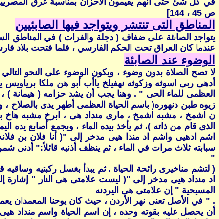
في كل شئ حتى أنهم يقيمون الأحزان بمناسبة غرق المصريين
ص 45 ، 144]
المناطق التى تنتشر ويتواجد فيها الصابئيين
يتواجد الصابئة على ضفاف ( دجلة والفرات ) في المناطق الس
عندما كان العراق تحت الحكم الفارسي ، فلما فتحت بلاد فارس
الوضوء عند الصابئة
لا تصح الصلاة بدون وضوء ، ويكون الوضوء على النحو التالي :
أدهى ربى اسوثه وزكوثه نهفيلخ ياأب أبو هن ملكا برياويس يرد
العظمى للماء الحى " . وهنا يجب أن يشد حزامه ( هيمانة ) ، 
زيوه طبن دنهوره( باسم الحياة العظمى أطهر يدى بالصلاح ، وشفت
ن اشمخ ، مشبه اشمخ ، مارى منداد هى ، ابرخ مشبه هاخ بر
الذى قام من ذاته )، ثم يأخذ بيده الماء ، ويجمع أصابع يده ا
اشم ادهيى واشم اد مندا هيى مدخر إلى "( أنا فلان بن فلا
سبابته ثلاث مرات في الماء ، ثم ينظف أذنيه قائلاً:" أدنى ش
"
( لتشم مناخيرى رائحة الحياة . ثم يبدأ بغسل ركبتيه وساقيه
اد منداد هيى مدخر إلى "( ليست علامتى هى النار " إشارة إلى
المسيحية " إن علامتى هى اليردنه
. " في الأصل تعنى نهر الأردن ، حيث كان يوحنا المعمدان يعم
أن يحصل عليه بقوته وحده ، إن اسم الحياة واسم منداد هيى 