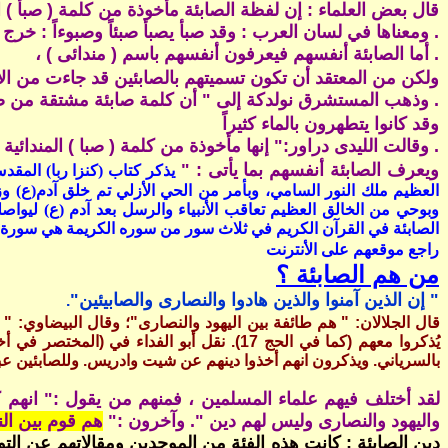
قال بعض العلماء : إن لفظة الصابئة مأخوذة من كلمة ( صبأ ) 
. ومعناها في لسان العرب : وقد صبأ يصبأ صبئاً وصبوءاً : خرج
. أما الصابئة أنفسهم فيعرفون أنفسهم باسم ( مندائى ) ،
ولكن من المعتقد أن تكون تسميتهم بالصابئين قد جاءت من الأ
. وذهب المستشرق نولدكة إلى " أن كلمة صابئة مشتقة من صب 
وقد كانوا يتطهرون بالماء كثيراً
. وقالت الليدى دراور:" إنها مأخوذة من كلمة ( صبا ) المندائية
ويعرف الصابئة أنفسهم بما يأتى : "
يذكر كتاب (كنزا ربا) المق
العظيم ملك النور السامي، وبأمر من الحي الأزلي تم خلق آدم(ع) وزوج
وبوحي من الخالق العظيم تعاقب الأنبياء والرسل بعد آدم (ع) ليواصلوا
الصابئة في القرآن الكريم في ثلاث سور من سوره الكريمة هي سورة ال
راجع موقعهم على الأنترنت
من هم الصابئة ؟
" إن الذين آمنوا والذين هادوا والنصارى والصابيئين"
.
قال الجلالان: " هم طائفة بين اليهود والنصارى"؛ وقال البيضاوي:
يُذكروا معهم (كما في الحج 17). نقل أبو ال
بالسرياني. ويذكرون انهم أخذوا دينهم عن شيت وادريس. وللصابئين عب
لقد أختلف فيهم علماء المسلمين ، فمنهم من يقول :" انهم 
واليهود والنصارى وليس لهم دين ". وآخرون :"
هم قوم بين ا
دين الصابئة : كانت هذه الفئة من الموحدين ومقالاتهم عن التوحي