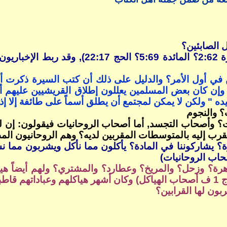
ل الصابئين؟
لكن القرآن أشار إلي الصابئين أكثر من ثلاث مر
 في أول الأمر؟ والدليل على ذلك أن كتب السيرة ذكر
م وإن كان بعض المسلمين يعللون إطلاق القريشيين عليهم 
 " ولكن لا يمكن لمجتمع أن يطلق أسماً على طائفة إلا إذا 
؟ والنجوم
أصحاب التجسد, أما أصحاب الروحانيات فيقولون: إن للع
تقرب إليه بالمتوسطات المقربين لديه؟ وهم الروحانيون المط
ورة؟ يشاركوننا في المادة؟ يأكلون مما نأكل ويشربون مما 
رة؟ وزحل؟ والمريخ؟ وعطارد؟ والمشتري؟ ولهم أيضاً هي
السياسة؟ وهيكل الصورة؟ وهيكل النفس (الملل والنحل - ج 1 ف أصحاب الهياكل) وكان
بون لها القرابين؟