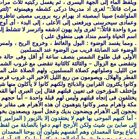
ويلفظ الماء إلى الجهة اليسرى ، ثم يغسل ركبتيه ثلاث مرات
مرات قائلاً:" لغرى اد مدريخا دركى كشطه وهيمنوثه "(لتتبع 
الملواشه) صبينا ابمصبته اد بهرام ربه بروربى مصبتى تناظر
وعمادى سيحرسنى ويرفعنى إلى الأعلى ، إلى البدء - أى أوج 
مرة واحدة قائلاً:" لغرى وايد يهون ادشفه واترسر لا تتشلط 
اسم الحياة واسم منداد هيى منطوق على )
. ومما يفسد الوضوء : البول والغائط ، وخروج الريح ، ولمس
الوضوء عند الصابئة قريب من الوضوء عند المسلمين
الأولى قبل طلوع الشمس بنصف ساعة أو أقل وفى حالة طل
وتنقضى مع الزوال – والثالثة كالثانية تنقضى مع غروب ا
من الليل. وصلواتهم كصلاة المسلمين. ولهم الصلاة على ال
الفطر والهلال. ويصومون من ربع الليل الاخير الى غروب قرص ا
وكانوا يكثرون القرابين والذبائح ولكنهم كانوا لا يأكلون منها 
وإختلف المؤرخون فى تعيين قبلتهم فقال إبن العبرى أنها الق
يختلفون فى إتجاه قبلتهم وليس لهم قبلة واحدة – أما حجهم 
مكة وأهرام مصر وكانوا يتوهمون أن هذه الأهرام هى مقابر شي
يحجون إلى الأهرام ويضحون بديك وعجل أسود ويصعدون بخور
- أما كتبهم الموحى بها فهم لا يعتقدون إلا بالزبور ( المزام
إلى صابئ بن شيث ولكن الأرجح أنهم دعوا بالصابئة من لفظ صبأ
بأتباع يوحنا المعمدان وهم أنفسهم يقولون أن يوحنا المعمدان
محمد عن وجودها بشرط آداء الجزية وكثيراً ما يذكر القرآن ا