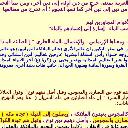
العربية بمعنى خرج من دين آبائه، إلى دين آخر ، ومن صبأ النجم
 من دين إلى دين آخر كما تصبأ النجوم ؛ أى تخرج من مطالعها
قوام المجاورين لهم
الماء ، إشارة إلى إعتمادهم بالماء"
 ، ومعناها الإرتماس ، والإغتسال بالماء الجارى " [ الصابئة الم
دس في سفر التكوين ان عالم الأثري (عالم الملائكة النورانيين) هو
ه حــواء رأس السلالة البشرية عارفين بتعاليم الدين المندائي وقد أ
 نشر التعاليم المندائية ويعتبر يحيى بن زكريا (ع) آخر الأنبياء الم
بقرة وسورة المائدة وسورة الحج الى جانب فئات دينية أخرى معروفة ف
 " هم قوم بين النصارى والمجوس، وقيل أصل دينهم نوح". وقول الجلال
فداء في (المختصر في أخبار البشر): " إن ملة الصابئين هي ملة السريان ( - هنا و
ادات:
.
كالمجوس يعبدون الملائكة ،
ويصلون إلى القبلة ( تجاه مكة 
لنصارى والمجوس
، وأصل دينهم دين نوح ،
وقيل هم عبدة الكوا
د غاية فى الإتقان , وكانوا يعبدون النجوم والملائكة والعقول وك