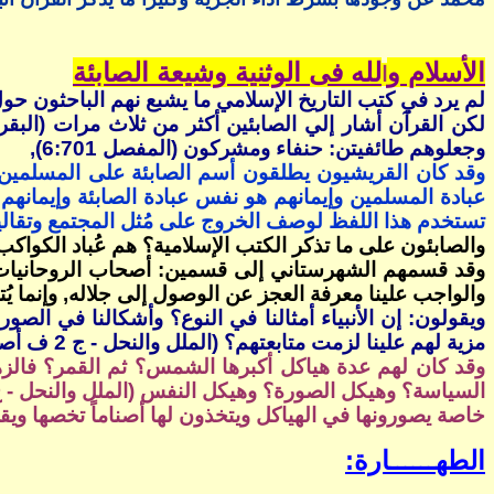
الأسلام و
لله فى الوثنية وشيعة الصابئة
ا
لم يرد في كتب التاريخ الإسلامي ما يشبع نهم الباحثون حو
وجعلوهم طائفيتن: حنفاء ومشركون (المفصل 6:701),
وقد كان القريشيون يطلقون أسم الصابئة على المسلمين
عبادة المسلمين وإيمانهم هو نفس عبادة الصابئة وإيمانه
تستخدم هذا اللفظ لوصف الخروج على مُثل المجتمع وتقاليده
والصابئون على ما تذكر الكتب الإسلامية؟ هم عُباد الكواكب
وقد قسمهم الشهرستاني إلى قسمين: أصحاب الروحانيات؟ و
والواجب علينا معرفة العجز عن الوصول إلى جلاله, وإنما يُ
ويقولون: إن الأنبياء أمثالنا في النوع؟ وأشكالنا في الص
مزية لهم علينا لزمت متابعتهم؟ (الملل والنحل - ج 2 ف أصحاب الروحانيات)
وقد كان لهم عدة هياكل أكبرها الشمس؟ ثم القمر؟ فالزه
خاصة يصورونها في الهياكل ويتخذون لها أصناماً تخصها ويقر
الطهــــــارة: