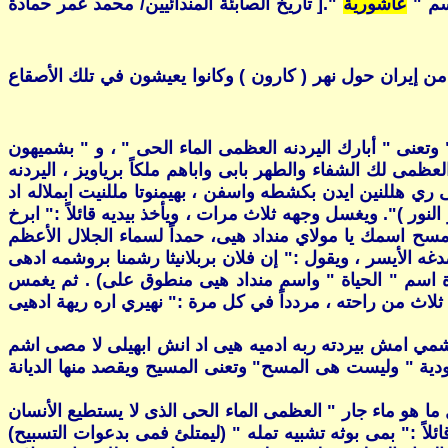
سم "
عاشورية
".[ تاريخ الصابئة المندائيين/ محمد عمر حمادة
ن إيران حول نهر ( كارون ) وكانوا يعيشون في تلك الأصقاع
 وتعنى " أبارك اليردنه العظمى الماء الحى " ، و " بشميهون
ظمى لك الشفاء والطهر بابى واباهم ملكاً برياويز ، اليردنه
 ري هللنين ايدن بكشطه واسفن ، بهيمنوتا مللنيت ابملاله اد
لنور )". ويغسل وجهه ثلاث مرات ، ويأخذ بيديه قائلاً :" ابرخ
ح اسمك يا مولاي منداد هيى، حمداً لسماء الجلال الأعظم
دغه الأيسر ، ويقول :" إن فلان بربلانيثا رشمنا بروشمه ادهى
اة اسم " الحياة " واسم منداد هيى منطوق على) . ثم يغمس
ثلاث من راحته ، مردداً في كل مرة :" نهيري اره ريهة ادهيى
روشمي امش بيردته ربه ادميه هيى اد انش ابهيلى لا مصى اشم
يهودية " وليست هى المسح" وتعنى المسيح ويقصد منها الديانة
ما هو ماء جار " العظمى الماء الحى الذى لا يستطيع الأنسان
اً :" بمى بوثه تشبيه تمله " (ليمتلئ فمى بدعوات التسبيح)