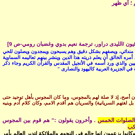
 ؛ أي ظهر
ندائيون /الليدى دراور، ترجمة نعيم بدوي وغضبان رومي-ص 9]
 عالم مندائي، ويصفهم بشكل دقيق وهم يسبحون ويمجدون ويصلون للحي
مره الخالق أن يعلم ذريته هذا الدين وينشر بينهم تعاليمه السماوية
ندائيين والذي ورد أسمه في الأنجيل المقدس والقرآن الكريم وجاء ذكر
ي الجزيرة العربية كاليهود والنصارى "
ان أصح، إذ لا صلة لهم بالمجوس، وما كان المجوس بأهل توحيد حتى
هم المؤرخ، بل لغتهم السريانية) والسريان هم أقدم الامم، وكان كلام آدم وبنيه
) الصلوات الخمس
. وأخرون يقولون :" هم قوم بين المجوس
كب
انوا يزعمون إنها حاله فى النجوم والملائكة لتدير العالم بأمر