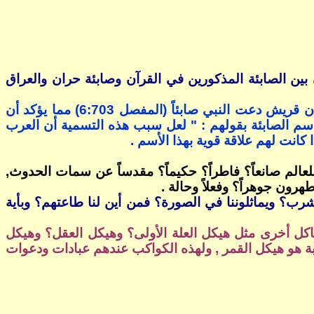
ات (البقرة 2:62؟ المائدة 5:69؟ الحج 22:17), وقد ربط الإخباريون بين الصابئة المذكورين في القرآن وصابئة حران والعراق
ت أن قريش دعت
النبي
صابئاً (المفصل 6:703) مما يؤكد أن
أسم الصابئة بقولهم
: "
لعل سبب هذه التسمية أن العرب
كانت لهم علاقة قوية بهذا الأسم .
الم صانعاً؟ فاطراً؟ حكيماً؟ مقدساً عن سمات الحدوث,
هرون جوهراً؟ وفعلاً وحالة .
نشرب؟ ويماثلوننا في الصورة؟ فمن أين لنا طاعتهم؟ وبأية
اكل أخرى مثل هيكل العلة الأولى؟ وهيكل العقل؟ وهيكل
 أشهر هياكلهم وعباداتهم قاطبة هو هيكل القمر , ولهذه الكواكب عندهم عبادات ودعوات