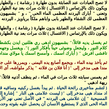
لا تصح العبادات عند الصابئة بدون طهارة ( رشامة ) ، والطه
ويكون ذلك بالإرتماس ( الاغتسال ) ثلاث مرات بعد نية الطهار
وتعنى " أبارك اليردنه العظمى الماء الحى " ، و " بشميهون 
العظمى لك الشفاء والطهر بابى واباهم ملكاً برياويز ، اليردنه
. لا تصح العبادات عند الصابئة بدون طهارة ( رشامة ) ، والط
ويكون ذلك بالإرتماس ( الاغتسال ) ثلاث مرات بعد نية الطهارة
ثم يغسل يديه قائلاً:" بشميهون ادهى ري هللنين ايدن بكشطه 
كلام النور ، وليجعل وضوئى حيناً بأفكار النور )". ويغسل وجه
تافشى افرش " ( أبارك اسمك ، وأمسح اسمك يا مولاي منداد هي
ثم يأخذ بيده الماء ، ويجمع أصابع يده اليمنى ، ويمررها على 
مندا هيى مدخر إلى "( أنا فلان بن فلانه " يذكر ملواشه، أى
ثم يغمس سبابته ثلاث مرات في الماء ، ثم ينظف أذنيه قائلاً
ريهة ادهيى "
( لتشم مناخيرى رائحة الحياة . ثم يبدأ بغسل ركبتيه وساقيه
اد منداد هيى مدخر إلى "( ليست علامتى هى النار " إشارة إلى
المسيحية " إن علامتى هى اليردنه
" في الأصل تعنى نهر الأر
الماء الحى الذى لا يستطيع الأنسان أن يحصل عليه بقوته وحد