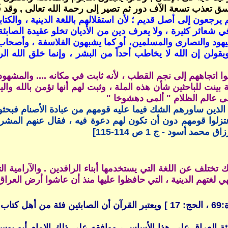
اسق
تعذب تسعة الآف دور ثم تصير إلى رحمة الله تعالى , وقد 
رجعون إلى أصل قديم ؛ لأن استقلالهم باللغة الدينية ، والكتاب
ن في شعائر كثيرة ، ولا يعرف دين من الأديان تخلو عقيدة الصاب
يهود والنصارى والمسلمين، أو كما يشبهون الفلاسفة ، وأصحاب
ويقولن إن الله لا يخاطب أحداً من البشر ، وإنما خلق الله ال
علوا اتجاههم إلى نجم القطب ، لأنه ثابت في مكانه .... والمشه
ينت للباحثين شأن هذه الملة ، وثبت لهم أنها تؤمن بالله والي
لى عالم الظلام " ألمى دهشوخا "
لذين ساورهم الشك فيما عليه قومهم من عبادة الأصنام فبحثوا ل
 واعتزلوا قومهم دون أن تكون لهم دعوة فيه ، فقال عنهم المشر
 أسود - ج 1 ص 114-115]
ولذلك تختلف عن اللغة التي يستخدمها أبناء الرافدين . والآرام
هي لغتهم الدينية ، التي حافظوا عليها منذ أن عاشوا أرض العراق
وقد جاء ذكرهم فىالقرآن في ثلاث مواضع [ البقرة:62 ، المائدة:69 ، الحج: 17 ] و
بئة العراق على هذا الأساس ، ووافقه على ذلك الإمام أبو يو