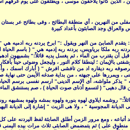
 ، الذين كانوا يلاحقون موسى ، ويطلقون على يوم غرقهم ا
فلى من النهرين ، أي منطقة البطائح ، وفى بطائح عر بستان م
 والعراق وجد الصابئون بأعداد كبيرة
 يتقدم الصابئ من النهر ويقول :" ابرخ يردنه ربه ادميه هي "
نه ربه ملكا برياويس، يردنه ربه إدميه هي " ( باسم الحياة الع
قبل أن يقترب من الماء ، ثم يغسل يديه قائلاً:" بشميهون ادهى
ى بالإيمان ؛ لينطقا كلام النور ، وليجعل وضوئى حيناً بأفكار ا
صوفه ربه ديقاره اد من تافشى افرش " ( أبارك اسمك ، وأمس
ليمنى ، ويمررها على جبهته ، من بداية صدغه الأيمن حتى نهاية ص
نه " يذكر ملواشه، أى الإسم الدينى" ارسم نفسى برسم الحي
من قال دهيى" ( لتسمع أذناى صوت الحياة ) ، صم يستنشق الماء 
 قائلاً:" روشمه ايلاوي لهوه بنوره ولهوه بمشه ولهوه بمشيهه 
 الديانة المجوسية " ، ولا هى الزيت " إشارة إلى الديانة ال
د أتباعه ، ومع مرور الزمن أطلق الصابئة لفظ اليردنه على كل 
منطوق على ) ثم يتمضمض الصابئى ثلاث مرات بيده اليمنى قائل