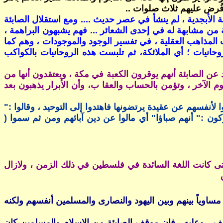
فُرض عليهم ثلاث صلوات ..
ة الأبجدية ، لم ينشأ في عصر حديث .... ومع استقلال الصابئة
ئة من مشابهة له في إحدى الشعائر ... فهم يشبهون البراهمة ،
 المذاهب العقلية ، في تفسير الوجود والموجودات ، وهم كما
روحانيات ؛ أي الملائكة، ثم تلبست هذه الروحانيات بالكواكب
ود عن الصابئة أنهم يوقرون الكعبة في مكة ، ويعتقدون أنها من
وم الآخر ، وتؤمن بالحساب والعقا ب، وأن الأبرار يذهبون بعد
أنفسهم عن عقيدة يرتضونها فاهتدوا إلى التوحيد ، وقالوا :"
كون :" أنهم صباؤا" أي مالوا عن دين آبائهم ومن ثم سموا (
ية التى كانت اللغة السائدة في فلسطين في ذلك الزمن ، ولازال
يعتبر القرآن أن الصابئين فئة من أهل كتاب مساوياً بينهم وبين اليهود والنصارى والمسلمين أنفسهم ولكنه
سف ، وعليه ، فإن موقف الصابئة من الإسلام والمسلمين كان