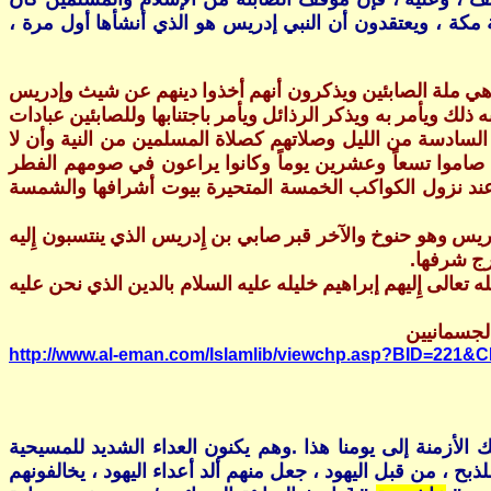
ة مكة ، ويعتقدون أن النبي إدريس هو الذي أنشأها أول مرة ،
م هي ملة الصابئين ويذكرون أنهم أخذوا دينهم عن شيث وإدريس
ويأمر به ويذكر الرذائل ويأمر باجتنابها وللصابئين عبادات
سادسة من الليل وصلاتهم كصلاة المسلمين من النية وأن لا
 صاموا تسعاً وعشرين يوماً وكانوا يراعون في صومهم الفطر
ند نزول الكواكب الخمسة المتحيرة بيوت أشرافها والشمسة
 وهو حنوخ والآخر قبر صابي بن إِدريس الذي ينتسبون إِليه
 شرفها‏.‏
ه تعالى إِليهم إبراهيم خليله عليه السلام بالدين الذي نحن عليه
الجسمانيين
http://www.al-eman.com/Islamlib/viewchp.asp?BID=221&
 الأزمنة إلى يومنا هذا .وهم يكنون العداء الشديد للمسيحية
 ، من قبل اليهود ، جعل منهم ألد أعداء اليهود ، يخالفونهم