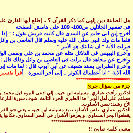
هل الصابئة دين إلهى كما ذكر القرآن ؟ .. إطلع أيها القارئ ع
فى تفسير الجلالين ص188- 189 على هامش الصفحة
أخرج إبن ابى حاتم عن السدى قال كانت قريش تقول : " إذا م
فلما مات ولد النبى صلى الله عليه وسلم قال العاصى بن وائل
فنزلت الآية " ان شانئك هو الأبتر "
وأخرج البهيقى فى الدلائل مثله عن محمد بن على وسمى الول
واخرج عن مجاهد قال نزلت فى العاصى بن وائل وذلك قال : "
وأخرج الطبرانى بسند ضعيف عن أبى أيوب قال : لما مات إبرا
الله الآية " انا أعطيناك الكوثر .. إلى آخر السورة - أ
قرأ تفسير 
**************************
جزء من سؤال جرئ
لدكتور رأفت عماري: مسيلمة ابن حبيب إلي ادعى النبوة قبل محمد. و ا
فضلتم على أهل الوبر" هذا الطبري الجزء الثالث. شوف سورة النازعات، م
الأخ رشيد: نفس الأسلوب..
الدكتور عماري: نفس الأسلوب تبع مسيلمة ابن حبيب، يعني شو الفرق؟ 
يقطعوا البحر السماوي، و يغرقوا الأشرار في البحر السماوي. فكانوا يت
**************************************
معنى كلمة صابئ !!