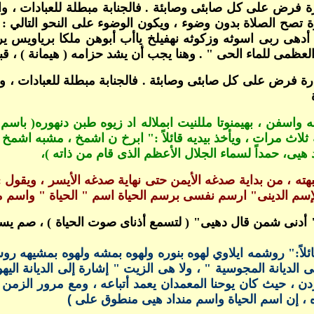
ارة فرض على كل صابئى وصابئة . فالجنابة مبطلة للعبادات ، و
ة تصح الصلاة بدون وضوء ، ويكون الوضوء على النحو التالي : 
أدهى ربى اسوثه وزكوثه نهفيلخ ياأب أبوهن ملكا برياويس يرد
 العظمى للماء الحى " . وهنا يجب أن يشد حزامه ( هيمانة ) ، ق
هارة فرض على كل صابئى وصابئة . فالجنابة مبطلة للعبادات ، 
واسفن ، بهيمنوتا مللنيت ابملاله اد زيوه طبن دنهوره( باسم ا
ه ثلاث مرات ، ويأخذ بيديه قائلاً :" ابرخ ن اشمخ ، مشبه اشم
ى، حمداً لسماء الجلال الأعظم الذى قام من ذاته )،
جبهته ، من بداية صدغه الأيمن حتى نهاية صدغه الأيسر ، ويقول
 الإسم الدينى" ارسم نفسى برسم الحياة اسم " الحياة " واسم 
:" أدنى شمن قال دهيى" ( لتسمع أذناى صوت الحياة ) ، صم يست
 قائلاً:" روشمه ايلاوي لهوه بنوره ولهوه بمشه ولهوه بمشيهه 
 الديانة المجوسية " ، ولا هى الزيت " إشارة إلى الديانة ال
دن ، حيث كان يوحنا المعمدان يعمد أتباعه ، ومع مرور الزمن
ه ، إن اسم الحياة واسم منداد هيى منطوق على )