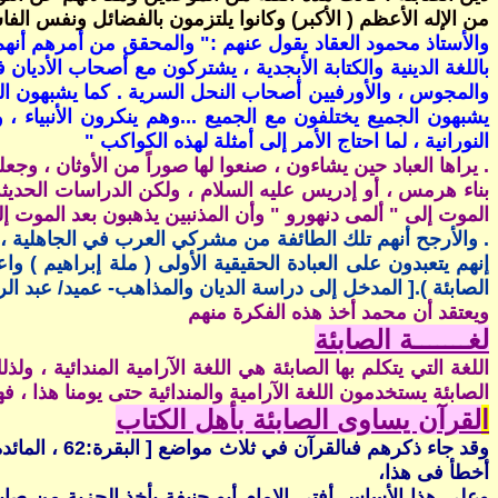
من الإله الأعظم ( الأكبر) وكانوا يلتزمون بالفضائل ونفس الف
والأستاذ محمود العقاد يقول عنهم :" والمحقق من أمرهم أنهم ي
باللغة الدينية والكتابة الأبجدية ، يشتركون مع أصحاب الأديا
والمجوس ، والأورفيين أصحاب النحل السرية . كما يشبهون ال
يشبهون الجميع يختلفون مع الجميع ...وهم ينكرون الأنبياء ، 
النورانية ، لما احتاج الأمر إلى أمثلة لهذه الكواكب "
. يراها العباد حين يشاءون ، صنعوا لها صوراً من الأوثان ، وج
بناء هرمس ، أو إدريس عليه السلام ، ولكن الدراسات الحديثة ب
الموت إلى " ألمى دنهورو " وأن المذنبين يذهبون بعد الموت إ
. والأرجح أنهم تلك الطائفة من مشركي العرب في الجاهلية ، ا
إنهم يتعبدون على العبادة الحقيقية الأولى ( ملة إبراهيم )
الصابئة ).[ المدخل إلى دراسة الديان والمذاهب- عميد/ عبد الرزاق محمد
ويعتقد أن محمد أخذ هذه الفكرة منهم
لغـــــــة الصابئة
اللغة التي يتكلم بها الصابئة هي اللغة الآرامية المندائية ، 
الصابئة يستخدمون اللغة الآرامية والمندائية حتى يومنا هذا ، ف
ا
لقرآن يساوى الصابئة بأهل الكتاب
أخطأ فى هذا،
وعلى هذا الأساس أفتى الإمام أبو حنيفة بأخذ الجزية من صا