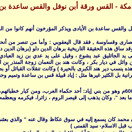
ة - القس ورقة أبن نوفل والقس ساعدة بن ا
س ساعدة بن الأيادى ويذكر المؤرخون أنهم كانوا من الطائفة
 نصارى وقساوسة , فقد قال اليعقوبي : وأما من تنصر من أ
اق هذه الحقيقة التاريخية برهان الدين دلو (برهان الدين دلو ، 
يد الجاثليق عبد يشوع ، وقيل على يد عدي بن زيد العبادي ، و
وائل في ديار بكر ، وكانت هند بن النعمان زوجة المنذر بن ا
5 / 569 م مسيحياً ، وإلى هند هذه ينسب دير هند الكبرى بالحيرة ) وكانت تنق
نية بل الكثير غيرها مثل : إياد قبيلة قس بن ساعدة وتميم وح
قس بن ساعدة بن عمرو بن عدي بن مالك، ت 23 ق. هــ ‍ 600م وهو من بني إياد: أحد حكم
عد ". وكان يذهب إلى قيصر الروم ، زائرا، فيكرمه ويعظمه .
أن محمد كان يسمع إليه في سوق عكاظ وقال عنه " والذي بعثني 