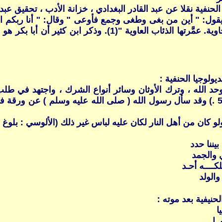
لا عن عبد القادر البغدادي ، خزانة الأدب ، تحقيق عبد السلام هارون ، 
ل: " أين من بغى وطغى وجمع فأوعى " وقال: " أنا ربكم الأعلى
الثرى بكلكلهِ ومزّقهم بتطاولهِ. فتلك عظامهم بالية. وبيوتهم خ
ولوجيا الحنفية :
د الله ، وترك الأوثان وسائر أنواع الشرك ، واجتهد في طلب ا
التبديل ، وظل موحداً (ابن هشام : السيرة ج1 ، ص 511 و512 .) وقد سأل رسول الله ( صلى
 من أهل النار لكان عليه لباس غير ذلك (الألوسي : بلوغ الأرب ، ج2 ، 
بيننا حدد
 والجمد
كــــه أحـد
والولد
نيفية بعد موته :
ا
ـا