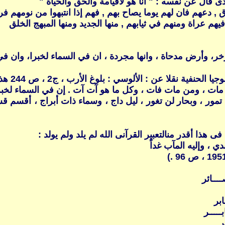
 قال عن نفسه : " أنا هو لاقيامة والحق والحياة "
 دعهم فان لهم يوما يصاح بهم , فهم إذا انتبهوا من نومهم فر
يهم عراة ومنهم في ثيابهم , منها الجديد ومنها المبهج الخلق
خر، وأرض مدحاة ، وانها مجردة ، ان في السماء لخبرا، وان في
لوسي : بلوغ الأرب ، ج2 ، ص 244 هذه الخطبة البليغة لقس بن ساعدة
اش مات ، ومن مات فات ، وكل ما هو آت آت . إن في السماء لخبرا
مور ، وبحار لن تغور ، ليل داج ، وسماء ذات أبراج ، أقسم
ى هذا أقدر منالتعبير القرآنى الله لم يلد ولم يولد :
دي ، وإليه المآب غداً
ــــائر
ابر
ـــــر
ر