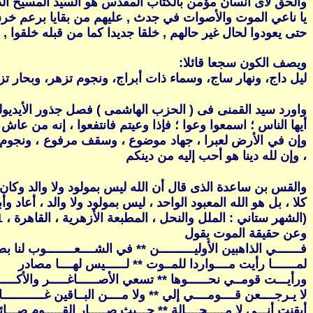
والحق لأى أنسان مؤمن بالكتاب المقدس هو السيد المسيح الذى
يا ناعي الموت والأصوات في جدث , عليهم من بقايا برعم خرق ,
حتى يعودوا لحال غير حالهم , خلقا جديدا كما من قبله خلقوا , ف
ويصف الكون سجعا قائلا:
ليل داج، ونهار ساج، وسماء ذات أبراج، ونجوم تزهر، وبحار تز
واورد سيد القمنى فى ( الحزب الهاشمى ) فصل جذور الأيديولوجيا الحنفية نقلا عن : الأ
أيها الناس ؛ اسمعوا وعوا ؛ فإذا وعيتم فانتفعوا ، إنه من ع
وإن في الأرض لعبرا ، جهاد موضوع ، وسقف مرفوع ، ونجوم ت
، وإن لله دينا هو أحب إليه من دينكم
و
القس بن ساعدة
الذى قال أن الله ليس بمولود ولا والد وكان ف
كلا ، بل هو الله المعبود الواحد ، ليس بمولود ولا والد ، أعاد وأب
(الشهر ستاني : الملل والنحل ، المطبعة الأزهرية ، القاهرة ، 1951 ، ص 96 .)
وعن حقيقة الموت يقول
فـــــــي الذاهبين الأوليــــــــــن ** في الشــــعــــــــوب لنا بص
لمـــــــا رأيت مــــواردا للمــوت ** لــــــيس لهــــا مصادر
ورأيـــت قومــي نحــــــوها ** تسعي الأصــــــاغـــــر والأكـــــ
لا يـرجــــعن قــــومــــي إلي ** ولا مــــن البــاقين غــــــــــــاب
أيقنت أنـــي لا مـــــحــــالة ** حـــيث صـــــار القـــــوم صـــائ