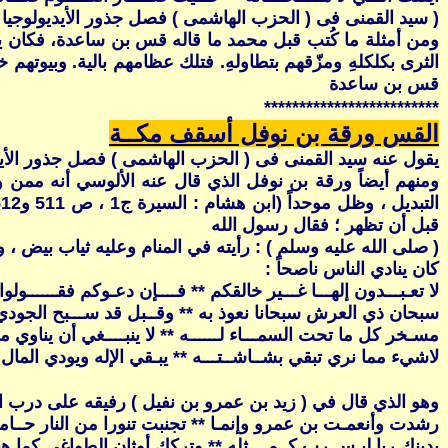
( سيد القمنى فى ( الحزب الهاشمى ) فصل جذور الأيديولوجيا الحنفية نق
ومن أمثلة ما كُتب قبل محمد ما قاله قس بن ساعدة، فكان يقو
قس بن ساعدة
*************************
القس ورقة بن نوفل أسقف مكــة
يقول عنه سيد القمنى فى ( الحزب الهاشمى ) فصل جذور الأيدي
ومنهم أيضاً ورقة بن نوفل الذي قال عنه الألوسي أنه ممن وح
قبل أن تظهر ؛ فقال رسول الله
( صلى الله عليه وسلم ) : رأيته في المنام وعليه ثياب بيض ، ولو كان
كان ينادي الناس ناصحاً :
لا تعـبـــدون إلهـــا غـــير خالقكم ** فــــإن دعـوكم فقــــــولوا 
سبحان ذي العرش سبحانا نعوذ به ** وقــبل قد ســـبح الجودي
مسـخر كل ما تحت السمـــاء لــــــه ** لا ينبــــغي أن يناوي مل
لاشيء مما نري تبقي بشــاشــتـــه ** يبـقي الإله ويودي المال 
وهو الذي قال في ( زيد بن عمرو بن نفيل ) رفيقه على درب الح
رشدت وأنعمـت بن عمرو وإنمـا ** تجنبت تنورا من النار حــامي
بدينك ربا ليـس رب كــمــــثله ** وتركك أوثان الطواغي كما هيـ