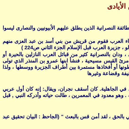
لأيادى
 النصرانية الذين يطلق عليهم الأبيونيين والنصارى ليسوا
نحاء العرب فقوم من قريش من بني أسد بن عبد العزى منهم
جزيرة العرب قبل الإسلام الجزء الثاني ص224 )
دان بالنصرانية كثير من قبائل العرب النازلين بالحيرة أو
مرئ القيس مسيحية ، فنشأ ابنها عمرو بن المنذر الذي تولى
لات القبائل أو بطونها أو أفخاذها مستمرة بين أطراف الجزيرة ووسطها ، ولذا
نيفة وقضاعة وغيرها
اء العرب، ومن كبار خطبائهم، في الجاهلية. كان أسقف نجران، ويقال: إنه كان أول عربي
 وهو معدود في المعمرين ، طالت حياته وأدركه النبي , قبل
بالحق ، لقد أمن قس بالبعث " (الجاحظ : البيان تحقيق عبد