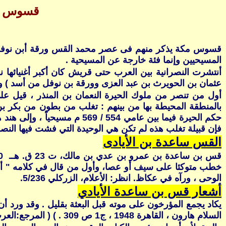
قسوس مك
قسوس مكة يذكر منهم فى عصر محمد القس ورقة أبن نوفل والق
المسيحيين وإنما فئة خارجة عن المسيحية .
أنتشرت النصرانية بين العرب حتى قريش كان أكبر أغنيائها
عثمان بن الحويرث بن عبد العزى وورقة بن نوفل من أسد ) وقد س
أول من تنصر من ملوك الحيرة النعمان بن المنذر ، قيل على 
بالمنطقة المحيطة بها من بينهم : تغلب من بطون من بكر بن 
حكم الحيرة فيما بين عامي 54
فإن قبيلة تغلب هذه لم تكن هي الوحيدة التي فشت فيها النصرا
القس ساعدة بن الأيادى
خطب متوكئا على سيف أو عصا، وأول من قال في كلامه " أما ب
الوحى ، ورآه في عكاظ. انظر: الأعلام، الزركلي 5/236.
أشعار قس بن ساعدة الأيادي
يكاد يجمع المؤرخون على موته قبل البعثة بقليل . وقد ورد 
السلام هارون ، القاهرة 1948 ، ج1 ص 309 . ) ( المرجع:العرب قبل الاسلام- سيد القمنى )