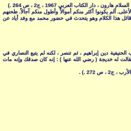
دار الكتاب العربي 1967 ، ج2 ، ص 264 .)
. ألم يكونوا أكثر منكم أموالاً وأطول منكم آجالاً. طحنهم
اوية. عمَّرتها الذئاب العاوية "(1). وذكر ابن كثير أن أبا بكر هو قائل هذا الكلام وهو يتحدث في حضور محمد مع وفد أياد عن
لحنيفية دين إبراهيم ، ثم تنصر ، لكنه لم يتبع النصاري في
 الله عليه وسلم ) عن ورقة فقالت له خديجة ( رضي الله عنها ) : إنه كان صدقك وإنه مات
ص 272 .) .