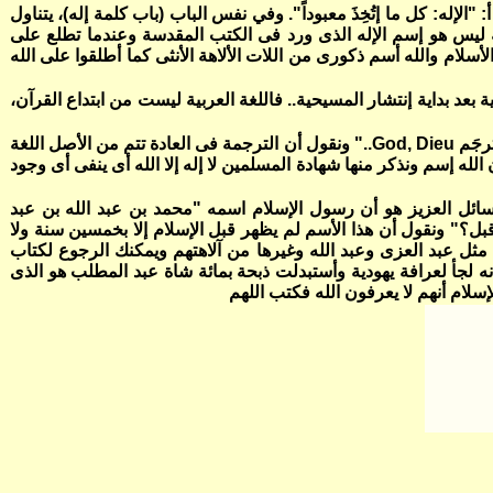
 اللغة العربية - طبعة وزارة التربية والتعليم 1994 م.) في ص23، تحت باب (إله) حرف أ: "الإله: كل ما إتُخِذَ معبوداً". وفي نفس الباب (باب كلمة إله)، يتناول
ه ليس هو إسم الإله الذى ورد فى الكتب المقدسة وعندما تطلع على
سلام والله أسم ذكورى من اللات الألاهة الأنثى كما أطلقوا على الله
بعد بداية إنتشار المسيحية.. فاللغة العربية ليست من ابتداع القرآن،
وقال موقع ألأنبا تكلا : إن كنت تقول أن الله هو اسم، فإن كان اسماً، كان سَيُتَرجَم في ترجمات الكتاب المقدس إلى Allah أو Alah.. ولكنه يُترجَم God, Dieu.." ونقول أن الترجمة فى العادة تتم من الأصل اللغة
لله إسم ونذكر منها شهادة المسلمين لا إله إلا الله أى ينفى أى وجود
لسائل العزيز هو أن رسول الإسلام اسمه "محمد بن عبد الله بن عبد
قبل؟" ونقول أن هذا الأسم لم يظهر قبل الإسلام إلا بخمسين سنة ولا
 مثل عبد العزى وعبد الله وغيرها من آلاهتهم ويمكنك الرجوع لكتاب
 لجأ لعرافة يهودية وأستبدلت ذبحة بمائة شاة عبد المطلب هو الذى
لام أنهم لا يعرفون الله فكتب اللهم