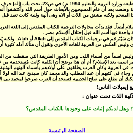
ويستدل موقع ألأنبا تكلا بالمعجم الوجيز (إصدار مجمع
ثة وضعت بعد أن قام المسيحيين بالأبحاث حول أسم الله وأكتشفوا أن
لمعجم ولكنه مشتق من اللات أو الاه وهى آلهة وثنية كانت تعبد قبل الأ
ام أيضاً.. فقد بدأت محاولات الترجمة للكتاب المقدس إلى اللغة العربية 
واحدة فيها أسم الله قبل إحتلال الإسلام مصر .
ى وليس العكس من العربية للغات الأخرى ونقول أن هناك أدله كثيرة أن ا
ق، وليس اسماً من أسماء الله.. ومن الأمور الطريفة التي سقطت من ا
غير اسمه بعد الإسلام؟ أم أن هذا يوضح أن الكلمة كانت مُستخدمة من 
دت فى العربية وكان العرب يطلقون على أولادهم بأسماء آلهتهم الوثنية
اء فى كتبهم أن عبد المطلب والد محمد كان سيذبح عبد الله لولا أنه
مكنك أن تطلع على صلح الحديبية فستجد أن العرب صرحوا لمحمد نبى الإس
إيميلات الناس!
آلهة اللات تحت عنوان :
! وهل لديكم إثبات على وجودها بالكتاب المقدس؟
الصفحة الرئيسية