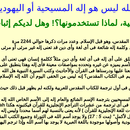
له ليس هو إله المسيحية أو اليهودي
ة، لماذا تستخدمونها؟! وهل لديكم إثب
ود وكلمة إله شائعة فى أى لغة وأى دين قد تعنى إله غير مرئى أو مرئى س
لق على أى إله فى أى لغة وأى دين مثلاً ككلمة إنسان فهى تعنى أى 
سم يميزه عن غيره ونحدده بمواصفات معينة فأى إله وهذا ينطبق على الإ
عنا عليها ودرسناها فى القرآن والأحاديث وكتب السيرة النبوية هل الله 
نهم فى الكتاب المقدس؟ إنه ليس من الخفى اليوم أن الله إله الإسلام 
وظهر فى الكتاب المقدس فى أول ترجمة للكتاب المقدس للعربية ولكنه لم يظهر قبل
سيحيين بترجمة الإسم الشائع والعام إله إلى الأسم الخاص الله إله
lah
ة الإنجليزية للقرآن ) لأنه يعنى بالنسبة لهم أسما محدداً وليس إله كما
 لأكمل
" (مت 5 : 17)
ولا يوجد أسم الله فى التوراة وجميع الكتب المق
دية وأصولها موجودة باللغة العبرية لا يوجد بها أسم الله وإذا ترجم ال