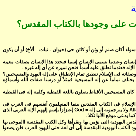
ة
ات على وجودها بالكتاب المقدس؟
واء أكان صنم أو وثن أو كائن حى (حيوان - نبات .. ألأخ) أو أن يكون
إنسان وعندما نسمى الإنسان إسما فنحدد هذا الإنسان بصفات معينه
له فعندما نطلق عليه أسماً فنحن نميزه عن أى إله غيره .
وصفاته فى الإسلام تنطبق تمام الإنطباق على إله اليهود والمسيحيين؟
يختلف تماماً عن إله المسيحية فمثلاً لو درسنا صفات الله وأسماؤه
 ذلك حيث كان المسيحيين الأقباط يصلون باللغة القبطية وكلمة إله فى القبطية
 الإسلام فى الكتاب المقدس بينما المسلمون أنفسهم فى الغرب فى
Al
ولا يترجمونه إلى إله = G
od
إعتزازاً بإسم إلههم الإله العربى الذى
 يدعى موقع الأنبا تكلا .
دس اليهودية التى نؤمن بها ونقرأها وكل الكتب المقدسة االموحى بها
يهود الكتب اليهودية المقدسة إلى أى لغة حتى لليهود العرب فلن يضعوا