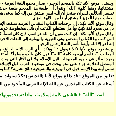
مشتقاتها، ومنها كلمة "الله" ونقول أن طبعة هذا المعجم طبعة حدي
تفسير الجلالين للقرآن ستجد أن الله ليس مشتق من إله كما يدعى هذا ا
صفات ومنها العزيز المشتق أيضاً من الآلهة العزى
وقال موقع ألأنبا تكلا : إن ترجمات الكتاب المقدس العربية سبقت الإسل
بل هي مجرد لغة كُتِبَ بها هل يستطيع الكاتب أن بأتى بمخطوطة عربية 
التى كتب بها الكتاب المقدس وهى العبرية واليونانية إلى اللغات الأخر
إله آخر إلا الله وأيضاً بأسم الله الرحمن الرحيم
ويستطرد موقع الأنبا تكلا فيقول : " وهكذا.. أي الرب الإله الخال
المطلب.."، فاسم أبيه به كلمة "الله"! فهل كان والده مسلماً؟! أم ت
يوجد له أثر فى جميع المعبودات قبل الإسلام ولا فى الآثار التى وج
المفصل للعلامة جواد على وهو يبحث فى موضوع العرب قبل الإسلام وج
سمى أبنه بهذا الإسم فهل فى اليهودية والمسيحية ذبائح بشرية؟ كما ي
تعليق من الموقع :
قد دافع موقع
لأنبا (القديس) تكلا
سنوات مع 
أسئلة عن الكتاب المقدس عن الله الإله العربى المأخوذ من ال
لفظ "الله"
Allah
هي كلمة إسلامية، لماذا تستخدمونها؟