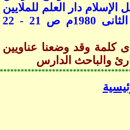
*********