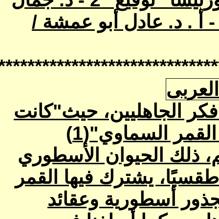
******************************