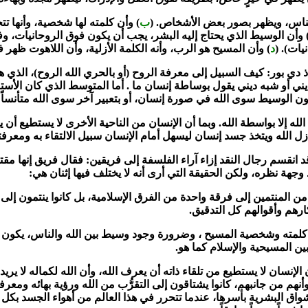
لناس، ويظهر بصور بعض الأشخاص. (
ب
) وأن كلمته لها شخصية، وأنها تت
 وأن الوسيط الذي يحتاج إليه البشر، يجب أن يكون فوق الروحانيات، و
يات). (
د
) وأن المسيح هو الرب، وأنه الكلمة الأزلية، وأن اللاهوت ظهر في
ذ دي بور: كيف السبيل إلى معرفة الروح (أو بالحري الله الروح)، الذي
 أو شبه ديني يقول بوساطة إنسان ما . أما المتوسط الذي كان الأستاذ
الله إلا بواسطة الله. وبما أن الإنسان من الناحية الأخرى لا يستطيع أن
زل الله ويتخذ جسد إنسان ليسهل أمام الإنسان سبيل الالتقاء به ومعرفت
د انقسم رجال النقد إزاء آراء الفلسفة إلى فريقين: فقال فريق إنها مق
ِد وجهة نظره، ولكن الحقيقة التي أرى أنه لا يختلف فيها إثنان هي:
 المنتمين إلى فرقة واحدة من الفرق الإسلامية، بل كانوا ينتمون إلى ف
كارهم وأقوالهم كل التدقيق.
 كلمته وشخصية المسيح ، وضرورة وجود وسيط بين الله والناس، يكون ف
ين المسيحية والإسلام كما هو.
ن الإنسان لا يستطيع من تلقاء ذاته أن يعرف الله، وأن الله لكماله لا يري
 وأنهم من جانبهم، كانوا يشتاقون إلى التقرُّب من الله ورؤية بهائه وم
واق البشرية بأسرها، عندما تتحرر في هذا العالم من أهواء الجسد بكل 