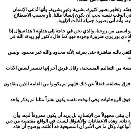
جسّد وتظهر بصور كثيرة، بشرية وغير بشرية، وأنها تُدعى الإنسان
في الوقت نفسه يجب أن يكون إنساناً مثلنا. (أو بحسب الاصطلاح
ه، وأنه أتى بصورة جميلة للذات الإلهية.
 هو اسمى من روحنا، والذي نحن في حاجة إلى هدايته؟ هذا سؤال إذا
 دي بور يرى ضرورة وجوده فهو كما قال دكتور أبو ريدة: الله في
 يلتقي بالله مباشرة حتى يعرفه (لأنه محدود والله غير محدود، وليس
ه.
تبسة من التعاليم المسيحية، وقال فريق آخر إنها تفسير لبعض الآيات
رق مختلفة. فضلاً عن ذلك فإنهم لم يكونوا من العامة الذين ينقادون
وق الروحانيات وفي الوقت نفسه يكون بشراً مثلنا لم يذكر واحد
د أن يبقى مجهولاً من الإنسان، بل يريد أن يكون معروفاً لديه، وأن
عرفة ذاته. وهذه الاعتقادات والأشواق ليست في الواقع مقتبسة من دين
أنواعها. وكل ما في الأمر أن المسيحية قد أعلنت بوضوح أن هذه