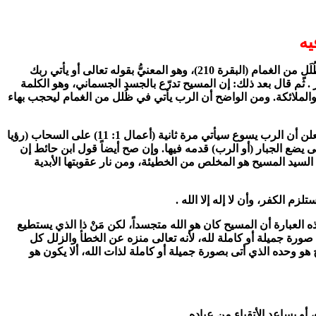
يه
1 - قال أحمد بن حائط إمام فرقة الحائطية عن السيد المسيح، إنه المراد بقوله تعالى: جاء ربك والملك صفاً صفاً (الفجر 22)، ويأتيهم الله في ظُلَلٍ من الغمام (البقرة 210)، وهو المعنيُّ بقوله تعالى أو يأتي ربك
لنار . ثم قال بعد ذلك: إن المسيح تدرّع بالجسد الجسماني، وهو الكلمة
والنحل ج1 ص 77) والملك مفرد وجمع (مختار الصحاح ص 634)، ولذلك يُقصد به الملاك والملائكة. ومن الواضح أن الرب يأتي في ظُلل من الغمام ليحجب بهاء
فإن صح قول ابن حائط إن الرب في هذه العبارات يُقصد به السيد المسيح، فإنها تكون متفقة مع ما جاء في الكتاب المقدس كل الاتفاق، لأنه يعلن أن الرب يسوع سيأتي مرة ثانية (أعمال 1: 11) على السحاب (رؤيا
 من البشر، حتى يضع الجبار (أو الرب) قدمه فيها. وإن صح أيضاً قول ابن حائط إن
السيد المسيح هو المخلص من الخطيئة، ومن نار عقوبتها الأبدية
ت الإلهية . (عن كتاب الله ص 159) - وطبعاً لا يقصد الأستاذ العقاد بهذه العبارة أن المسيح كان هو الله متجسداً، لكن مَنْ ذا الذي يستطيع
ورة جميلة أو كاملة لله، لأنه تعالى منزه عن الخطأ والزلل كل
ح هو وحده الذي أتى بصورة جميلة أو كاملة لذات الله، ألا يكون هو