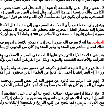
2 - بعض رجال الدين والفلسفة (
أ
) شهد أن الله يحلّ في أجساد بعض ا
الكامل. والله بالنسبة إلى هذا الإنسان، مثل إنسان العين من العين. (
ج
)
المسيحي، يجب أن يكون هو الله متأنساً، لأن الله وحده هو فوق الروحان
ويتفق رأي الحنفاء مع رأي الفلاسفة المسيحيين إلى حد ما. قال الأستا
نظرنا إليه بمنظار العقل المجرد، فقد يتحطم على صخرته كل مذهب ديني
صورة إنسان (تاريخ الفلسفة في الاسلام ص 288). ولماذا لا يجوز أن يكون الوسيط سوى الله في صورة إنسان، أو بتعبير آخر سوى الله متأنساً ؟
الجواب:
بما أنه لا يعرف الله سوى الله، إذن لا يمكن للإنسان ان يعرف 
هناك اتصال مباشر بين المحدود وغير المحدود) كان من البديهي أن يتنا
هذه هي خلاصة الآراء التي يعثر عليها الباحث في المحيط الاسلامي، وق
القرآنية والأحاديث القدسية والنبوية. ولكل من الفريقين أدلته التي تؤيّ
1 - عاش رجال الفلسفة السابق ذكرهم في عصور متباينة، ولم يكونوا من
وراء آراء الغير انقياداً أعمى، بل كانوا من العلماء الذين يدققون في أف
2 - إنهم على الرغم مما قالوه عن ظهور الله في بعض البشر ، وتجسد
منهم أن المسيح كان هو الله متجسداً وبذلك أبقوا على أساس الخلاف ب
3 - فإذا تأملنا آراءهم بصفة إجمالية، اتضح لنا أنها تدل على اعتقادهم أ
السبيل الوحيد لذلك هو أن يعلن ذاته بهيئة يستطيع بها الإنسان إدراكه،
من الأديان، بل هي (كما يتضح من كتب التاريخ والفلسفة) اعتقادات وأش