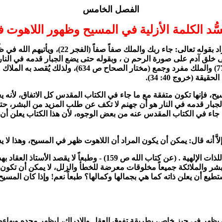
الفصل الخامس
ُّد الكلمة الأزلية في المسيح وظهور اللاهوت ف
ن الله تعالى خلق آدم على صورة الرحم ن ، وبقوله حتى يضع الجبار قدمه في ا
القديمة المتجسدة، كما قالت النصارى (الملل والاهواء 
قة (خروج 40: 34).
30). والمقصود بحديث حتى يضع الجبار قدمه في النار هو أن جهنم لا تكف عن طلب المزيد
ما جاء في الكتاب المقدس عنه من بعض الوجوه، لأن هذا الكتاب يعلن أن 
3 - قال الأستاذ عباس محمود العقاد: جاء السيد المسيح بصورة جميلة للذا
بشر والملائكة جميعاً مخلوقات معرضة للخطأ والزلل، لا يمكن أن تكون ص
يستطيع أن يعلن ذاته كما هي بجمالها وكمالها؟ طبعاً نعم! وإذا كان المسي