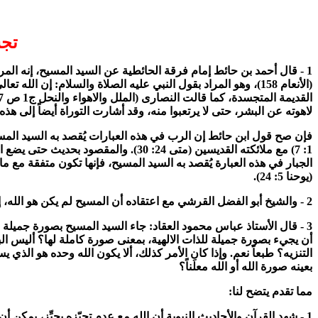
تجس
(الأنعام 158)، وهو المراد بقول النبي عليه الصلاة والسلام: إ
لاهوته عن البشر، حتى لا يرتعبوا منه، وقد أشارت التوراة أيضاً إلى هذه الحقي
1: 7) مع ملائكته القديسين (متى 24: 
الجبار في هذه العبارة يُقصد به السيد المسيح، فإنها تكون متفقة مع 
(يوحنا 5: 24).
2 - والشيخ أبو الفضل القرشي مع اعتقاده أن المسيح لم يكن هو الله، إلاَّ أنه قال: يمكن أن يكون المراد أن اللاهوت ظهر في المسيح، وهذا لا يستلزم الكفر، وأن لا إله إلا الله .
أن يجيء بصورة جميلة للذات الالهية، بمعنى صورة كاملة لها؟ أليس ال
التنزيه؟ طبعاً نعم. وإذا كان الأمر كذلك، ألا يكون الله وحده هو الذي 
بعينه صورة الله أو الله معلَناً؟
مما تقدم يتضح لنا:
1 - شهد القرآن والأحاديث النبوية أن الله مع عدم تحيّزه بحيِّز، يمكن أن يظهر في حيزٍ خاص، بطريقة تفوق العقل والإدراك، ليظهر مجده وبهاءه، أو يساعد الأتقياء من عباده.