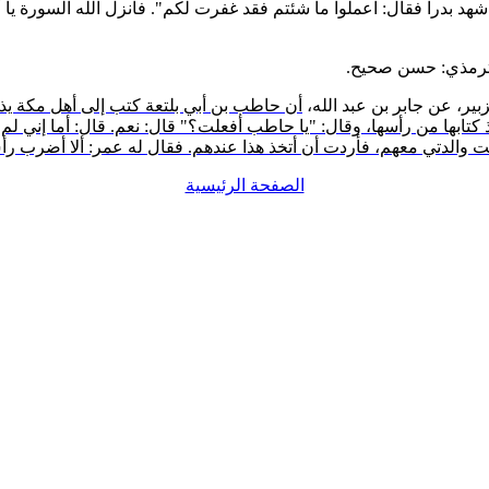
 شهد بدرا فقال: اعملوا ما شئتم فقد غفرت لكم". فأنزل الله السورة
يا أَ
الترمذي: حسن صحيح.
بير، عن جابر بن عبد الله،
أن حاطب بن أبي بلتعة كتب إلى أهل مكة يذ
 كتابها من رأسها، وقال: "يا حاطب أفعلت؟" قال: نعم. قال: أما إني لم
 والدتي معهم، فأردت أن أتخذ هذا عندهم. فقال له عمر: ألا أضرب رأس
الصفحة الرئيسية