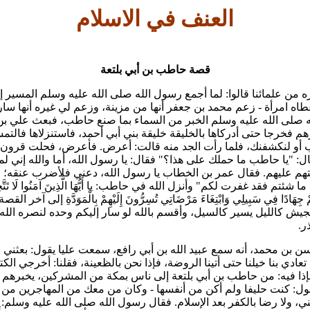
العنف في الاسلام
قصة حاطب بن أبي بلتعة
 من علمائنا قالوا:
لما أجمع رسول الله صلى الله عليه وسلم المسير إ
طاه امرأة - زعم محمد بن جعفر أنها من مزينة، وزعم لي غيره أنها سار
 صلى الله عليه وسلم الخبر من السماء بما صنع حاطب، فبعث علي بن أب
فخرجا حتى أدركاها بالخليقة خليقة بني أبي أحمد، فاستنزلاها فالتمسا
اب أو لنكشفنك، فلما رأت الجد منه قالت: أعرض. فأعرض، فحلت قرون ر
: "يا حاطب ما حملك على هذا؟" فقال: يا رسول الله، أما والله إني ل
م عليهم. فقال عمر بن الخطاب يا رسول الله، دعني فلأضرب عنقه؛ فإ
وا ما شئتم فقد غفرت لكم" وأنزل الله في حاطب:
يا أَيُّهَا الَّذِينَ آمَنُوا لَا تَت
ُمْ جِهَادًا فِي سَبِيلِي وَابْتِغَاءَ مَرْضَاتِي تُسِرُّونَ إِلَيْهِمْ بِالْمَوَدَّةِ
إلى آخر القصة.
ش كالليل يسير كالسيل، وأقسم بالله لو سار إليكم وحده لنصره الله ع
ر.
ن بن محمد، أنه سمع عبيد الله بن أبي رافع، سمعت عليا يقول:
بعثني ر
عادي بنا خيلنا حتى أتينا الروضة، فإذا نحن بالظعينة، فقلنا: أخرجي الك
فإذا فيه: من حاطب بن أبي بلتعة إلى ناس بمكة من المشركين، يخبرهم 
ول: كنت حليفا ولم أكن من أنفسها - وكان من معك من المهاجرين من له
يني، ولا رضا بالكفر بعد الإسلام. فقال رسول الله صلى الله عليه وسلم