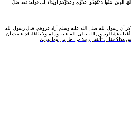
يُّهَا الَّذِينَ آمَنُوا لَا تَتَّخِذُوا عَدُوِّي وَعَدُوَّكُمْ أَوْلِيَاءَ
إلى قوله:
فقد ضَلَّ
كر أن رسول الله صلى الله عليه وسلم أراد غزوهم، فدل رسول الله
 أفعله غشا لرسول الله صلى الله عليه وسلم ولا نفاقا، قد علمت أن
 هذا؟ فقال: "أتقتل رجلا من أهل بدر وما يدريك