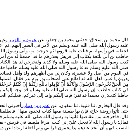
قال محمد بن إسحاق: حدثني محمد بن جعفر، عن
عروة بن الزبير
وغيره
عليه رسول الله صلى الله عليه وسلم من الأمر في السير إليهم، ثم أع
فجعلته في رأسها، ثم فتلت عليه قرونها ثم خرجت به، وأتى رسول الله
حاطب بن أبي بلتعة بكتاب إلى قريش يحذرهم ما قد أجمعنا له من أمرهم 
كذب رسول الله صلى الله عليه وسلم ولا كذبنا ولتخرجن لنا هذا الكت
صلى الله عليه وسلم فدعا رسول الله صلى الله عليه وسلم حاطبا فقال
في القوم من أصل ولا عشيرة، وكان لي بين أظهرهم ولد وأهل فصانعته
يدريك يا عمر، لعل الله قد اطلع على أصحاب بدر يوم بدر فقال: اعمل
مِنَ الْحَقِّ يُخْرِجُونَ الرَّسُولَ وَإِيَّاكُمْ أَنْ تُؤْمِنُوا بِاللَّهِ رَبِّكُمْ إِنْ كُنْتُمْ خَرَجْت
في كتاب حاطب: إن رسول الله صلى الله عليه وسلم قد توجه إليكم بجي
حاطبا كتب: إن محمدا قد نفر؛ فإما إليكم وإما إلى غيركم، فعليكم الحذ
وقد قال البخاري: ثنا قتيبة، ثنا سفيان، عن
عمرو بن دينار،
أخبرني الحس
حتى تأتوا روضة خاخ، فإن بها ظعينة معها كتاب فخذوه منها". فانطلقنا ت
قال: فأخرجته من عقاصها فأتينا به رسول الله صلى الله عليه وسلم 
فقال: يا رسول الله لا تعجل عليّ إني كنت امرءا ملصقا في قريش - يق
النسب فيهم أن أتخذ عندهم يدا يحمون قرابتي ولم أفعله ارتدادا عن د