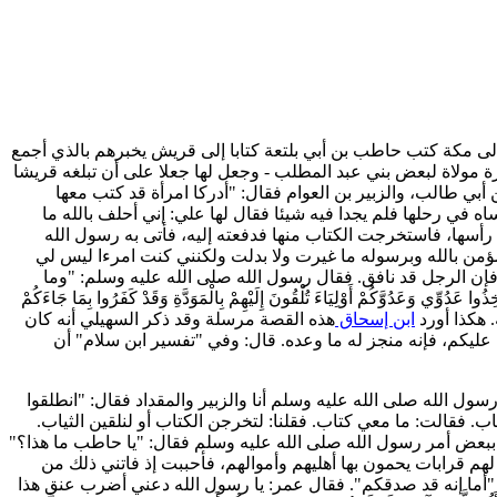
لى مكة كتب حاطب بن أبي بلتعة كتابا إلى قريش يخبرهم بالذي أجمع
ة مولاة لبعض بني عبد المطلب - وجعل لها جعلا على أن تبلغه قريشا
ي طالب، والزبير بن العوام فقال: "أدركا امرأة قد كتب معها
ه في رحلها فلم يجدا فيه شيئا فقال لها علي: إني أحلف بالله ما
أسها، فاستخرجت الكتاب منها فدفعته إليه، فأتى به رسول الله
مؤمن بالله وبرسوله ما غيرت ولا بدلت ولكنني كنت امرءا ليس لي
ن الرجل قد نافق. فقال رسول الله صلى الله عليه وسلم: "وما
َّخِذُوا عَدُوِّي وَعَدُوَّكُمْ أَوْلِيَاءَ تُلْقُونَ إِلَيْهِمْ بِالْمَوَدَّةِ وَقَدْ كَفَرُوا بِمَا جَاءَكُمْ
 هكذا أورد
ابن إسحاق
هذه القصة مرسلة وقد ذكر السهيلي أنه كان
ليكم، فإنه منجز له ما وعده. قال: وفي "تفسير ابن سلام" أن
سول الله صلى الله عليه وسلم أنا والزبير والمقداد فقال: "انطلقوا
تاب. فقالت: ما معي كتاب. فقلنا: لتخرجن الكتاب أو لنلقين الثياب.
ببعض أمر رسول الله صلى الله عليه وسلم فقال: "يا حاطب ما هذا؟"
م قرابات يحمون بها أهليهم وأموالهم، فأحببت إذ فاتني ذلك من
: "أما إنه قد صدقكم". فقال عمر: يا رسول الله دعني أضرب عنق هذا